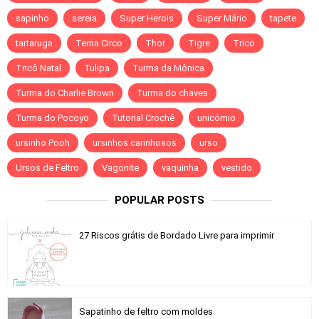
sapinho
sereia
Super Herois
Super Mário
tapete
tartaruga
Tema Circo
Thor
Tigre
Trico
Tricô Natal
Tulipa
Turma da Mônica
Turma do Charlie Brown
Turma do chaves
Turma do Pocoyo
Tutorial Crochê
unicórnio
ursinho Pooh
ursinhos carinhosos
urso
Ursos de Feltro
Vagonite
vaquinha
vestido
POPULAR POSTS
27 Riscos grátis de Bordado Livre para imprimir
Sapatinho de feltro com moldes