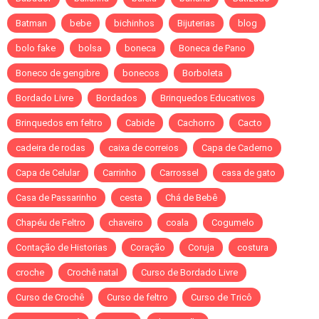
Batman
bebe
bichinhos
Bijuterias
blog
bolo fake
bolsa
boneca
Boneca de Pano
Boneco de gengibre
bonecos
Borboleta
Bordado Livre
Bordados
Brinquedos Educativos
Brinquedos em feltro
Cabide
Cachorro
Cacto
cadeira de rodas
caixa de correios
Capa de Caderno
Capa de Celular
Carrinho
Carrossel
casa de gato
Casa de Passarinho
cesta
Chá de Bebê
Chapéu de Feltro
chaveiro
coala
Cogumelo
Contação de Historias
Coração
Coruja
costura
croche
Crochê natal
Curso de Bordado Livre
Curso de Crochê
Curso de feltro
Curso de Tricô