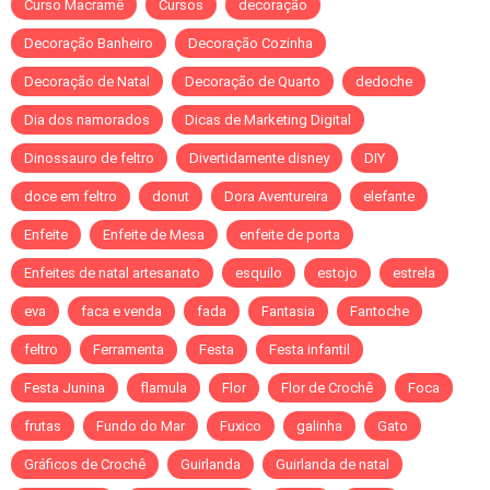
Curso Macramê
Cursos
decoração
Decoração Banheiro
Decoração Cozinha
Decoração de Natal
Decoração de Quarto
dedoche
Dia dos namorados
Dicas de Marketing Digital
Dinossauro de feltro
Divertidamente disney
DIY
doce em feltro
donut
Dora Aventureira
elefante
Enfeite
Enfeite de Mesa
enfeite de porta
Enfeites de natal artesanato
esquilo
estojo
estrela
eva
faca e venda
fada
Fantasia
Fantoche
feltro
Ferramenta
Festa
Festa infantil
Festa Junina
flamula
Flor
Flor de Crochê
Foca
frutas
Fundo do Mar
Fuxico
galinha
Gato
Gráficos de Crochê
Guirlanda
Guirlanda de natal