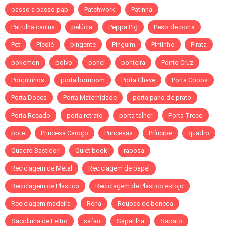
passo a passo pap
Patchwork
Patinha
Patrulha canina
pelúcia
Peppa Pig
Peso de porta
Pet
Picolé
pingente
Pinguim
Pintinho
Pirata
pokemon
polvo
ponei
ponteira
Ponto Cruz
Porquinhos
porta bombom
Porta Chave
Porta Copos
Porta Doces
Porta Maternidade
porta pano de prato
Porta Recado
porta retrato
porta talher
Porta Treco
pote
Princesa Caroço
Princesas
Príncipe
quadro
Quadro Bastidor
Quiet book
raposa
Reciclagem de Metal
Reciclagem de papel
Reciclagem de Plastico
Reciclagem de Plastico estojo
Reciclagem madeira
Rena
Roupas de boneca
Sacolinha de Feltro
safari
Sapatilha
Sapato