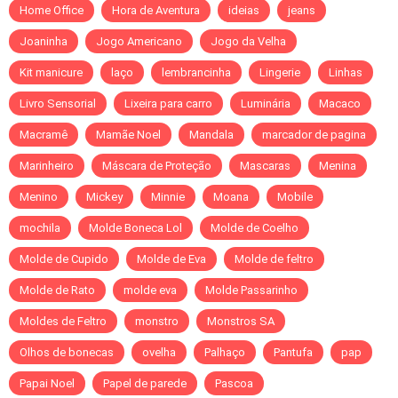
Home Office
Hora de Aventura
ideias
jeans
Joaninha
Jogo Americano
Jogo da Velha
Kit manicure
laço
lembrancinha
Lingerie
Linhas
Livro Sensorial
Lixeira para carro
Luminária
Macaco
Macramê
Mamãe Noel
Mandala
marcador de pagina
Marinheiro
Máscara de Proteção
Mascaras
Menina
Menino
Mickey
Minnie
Moana
Mobile
mochila
Molde Boneca Lol
Molde de Coelho
Molde de Cupido
Molde de Eva
Molde de feltro
Molde de Rato
molde eva
Molde Passarinho
Moldes de Feltro
monstro
Monstros SA
Olhos de bonecas
ovelha
Palhaço
Pantufa
pap
Papai Noel
Papel de parede
Pascoa