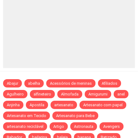
Abajur
abelha
Acessórios de meninas
Afiliados
Agulheiro
alfineteiro
Almofada
Amigurumi
anel
Anjinha
Apostila
artesanato
Artesanato com papel
Artesanato em Tecido
Artesanato para Bebe
artesanato reciclável
Artigo
Astronauta
Avengers
Babador
bailarina
baleia
banana
Batizado