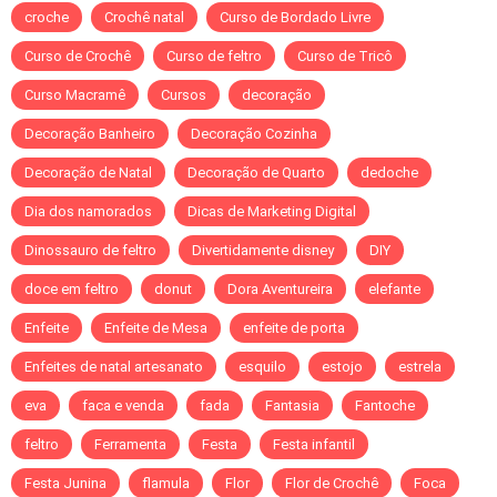
croche
Crochê natal
Curso de Bordado Livre
Curso de Crochê
Curso de feltro
Curso de Tricô
Curso Macramê
Cursos
decoração
Decoração Banheiro
Decoração Cozinha
Decoração de Natal
Decoração de Quarto
dedoche
Dia dos namorados
Dicas de Marketing Digital
Dinossauro de feltro
Divertidamente disney
DIY
doce em feltro
donut
Dora Aventureira
elefante
Enfeite
Enfeite de Mesa
enfeite de porta
Enfeites de natal artesanato
esquilo
estojo
estrela
eva
faca e venda
fada
Fantasia
Fantoche
feltro
Ferramenta
Festa
Festa infantil
Festa Junina
flamula
Flor
Flor de Crochê
Foca