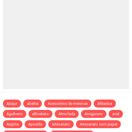
Abajur
abelha
Acessórios de meninas
Afiliados
Agulheiro
alfineteiro
Almofada
Amigurumi
anel
Anjinha
Apostila
artesanato
Artesanato com papel