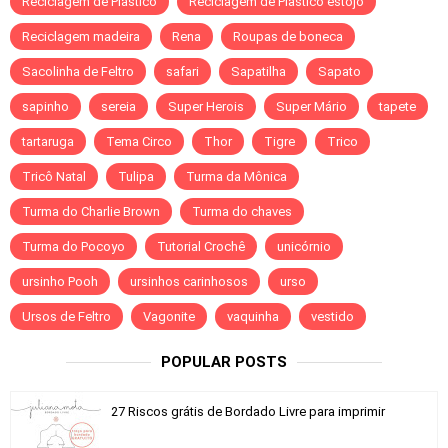
Reciclagem de Plastico
Reciclagem de Plastico estojo
Reciclagem madeira
Rena
Roupas de boneca
Sacolinha de Feltro
safari
Sapatilha
Sapato
sapinho
sereia
Super Herois
Super Mário
tapete
tartaruga
Tema Circo
Thor
Tigre
Trico
Tricô Natal
Tulipa
Turma da Mônica
Turma do Charlie Brown
Turma do chaves
Turma do Pocoyo
Tutorial Crochê
unicórnio
ursinho Pooh
ursinhos carinhosos
urso
Ursos de Feltro
Vagonite
vaquinha
vestido
POPULAR POSTS
27 Riscos grátis de Bordado Livre para imprimir