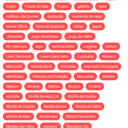
frutas
Fundo do Mar
Fuxico
galinha
Gato
Gráficos de Crochê
Guirlanda
Guirlanda de natal
Home Office
Hora de Aventura
ideias
jeans
Joaninha
Jogo Americano
Jogo da Velha
Kit manicure
laço
lembrancinha
Lingerie
Linhas
Livro Sensorial
Lixeira para carro
Luminária
Macaco
Macramê
Mamãe Noel
Mandala
marcador de pagina
Marinheiro
Máscara de Proteção
Mascaras
Menina
Menino
Mickey
Minnie
Moana
Mobile
mochila
Molde Boneca Lol
Molde de Coelho
Molde de Cupido
Molde de Eva
Molde de feltro
Molde de Rato
molde eva
Molde Passarinho
Moldes de Feltro
monstro
Monstros SA