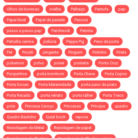
Olhos de bonecas
ovelha
Palhaço
Pantufa
pap
Papai Noel
Papel de parede
Pascoa
passo a passo pap
Patchwork
Patinha
Patrulha canina
pelúcia
Peppa Pig
Peso de porta
Pet
Picolé
pingente
Pinguim
Pintinho
Pirata
pokemon
polvo
ponei
ponteira
Ponto Cruz
Porquinhos
porta bombom
Porta Chave
Porta Copos
Porta Doces
Porta Maternidade
porta pano de prato
Porta Recado
porta retrato
porta talher
Porta Treco
pote
Princesa Caroço
Princesas
Príncipe
quadro
Quadro Bastidor
Quiet book
raposa
Reciclagem de Metal
Reciclagem de papel