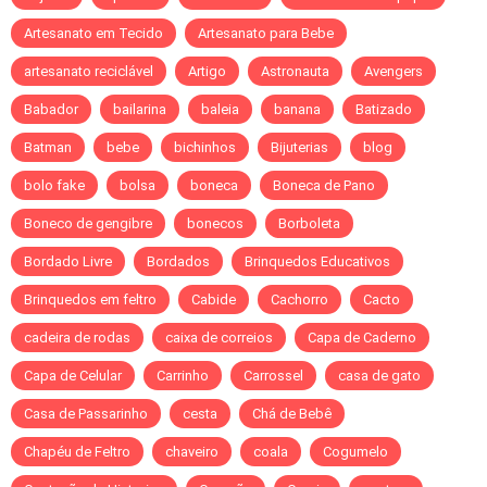
Artesanato em Tecido
Artesanato para Bebe
artesanato reciclável
Artigo
Astronauta
Avengers
Babador
bailarina
baleia
banana
Batizado
Batman
bebe
bichinhos
Bijuterias
blog
bolo fake
bolsa
boneca
Boneca de Pano
Boneco de gengibre
bonecos
Borboleta
Bordado Livre
Bordados
Brinquedos Educativos
Brinquedos em feltro
Cabide
Cachorro
Cacto
cadeira de rodas
caixa de correios
Capa de Caderno
Capa de Celular
Carrinho
Carrossel
casa de gato
Casa de Passarinho
cesta
Chá de Bebê
Chapéu de Feltro
chaveiro
coala
Cogumelo