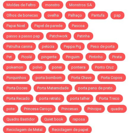
Moldes de Feltro
monstro
Monstros SA
Olhos de bonecas
ovelha
Palhaço
Pantufa
pap
Papai Noel
Papel de parede
Pascoa
passo a passo pap
Patchwork
Patinha
Patrulha canina
pelúcia
Peppa Pig
Peso de porta
Pet
Picolé
pingente
Pinguim
Pintinho
Pirata
pokemon
polvo
ponei
ponteira
Ponto Cruz
Porquinhos
porta bombom
Porta Chave
Porta Copos
Porta Doces
Porta Maternidade
porta pano de prato
Porta Recado
porta retrato
porta talher
Porta Treco
pote
Princesa Caroço
Princesas
Príncipe
quadro
Quadro Bastidor
Quiet book
raposa
Reciclagem de Metal
Reciclagem de papel