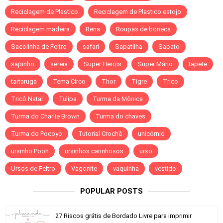
Reciclagem de Plastico
Reciclagem de Plastico estojo
Reciclagem madeira
Rena
Roupas de boneca
Sacolinha de Feltro
safari
Sapatilha
Sapato
sapinho
sereia
Super Herois
Super Mário
tapete
tartaruga
Tema Circo
Thor
Tigre
Trico
Tricô Natal
Tulipa
Turma da Mônica
Turma do Charlie Brown
Turma do chaves
Turma do Pocoyo
Tutorial Crochê
unicórnio
ursinho Pooh
ursinhos carinhosos
urso
Ursos de Feltro
Vagonite
vaquinha
vestido
POPULAR POSTS
27 Riscos grátis de Bordado Livre para imprimir