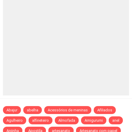
Abajur
abelha
Acessórios de meninas
Afiliados
Agulheiro
alfineteiro
Almofada
Amigurumi
anel
Anjinha
Apostila
artesanato
Artesanato com papel