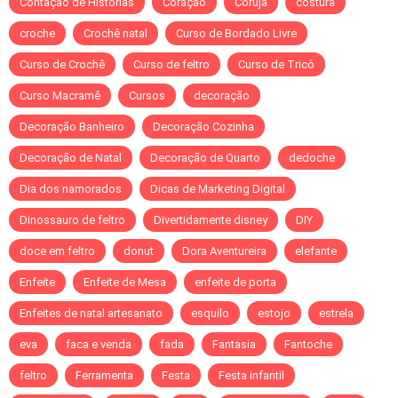
Contação de Historias
Coração
Coruja
costura
croche
Crochê natal
Curso de Bordado Livre
Curso de Crochê
Curso de feltro
Curso de Tricô
Curso Macramê
Cursos
decoração
Decoração Banheiro
Decoração Cozinha
Decoração de Natal
Decoração de Quarto
dedoche
Dia dos namorados
Dicas de Marketing Digital
Dinossauro de feltro
Divertidamente disney
DIY
doce em feltro
donut
Dora Aventureira
elefante
Enfeite
Enfeite de Mesa
enfeite de porta
Enfeites de natal artesanato
esquilo
estojo
estrela
eva
faca e venda
fada
Fantasia
Fantoche
feltro
Ferramenta
Festa
Festa infantil