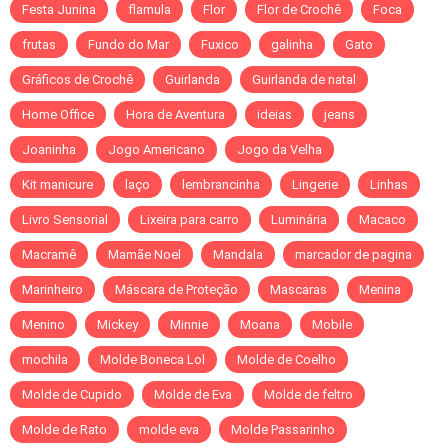
Festa Junina
flamula
Flor
Flor de Crochê
Foca
frutas
Fundo do Mar
Fuxico
galinha
Gato
Gráficos de Crochê
Guirlanda
Guirlanda de natal
Home Office
Hora de Aventura
ideias
jeans
Joaninha
Jogo Americano
Jogo da Velha
Kit manicure
laço
lembrancinha
Lingerie
Linhas
Livro Sensorial
Lixeira para carro
Luminária
Macaco
Macramê
Mamãe Noel
Mandala
marcador de pagina
Marinheiro
Máscara de Proteção
Mascaras
Menina
Menino
Mickey
Minnie
Moana
Mobile
mochila
Molde Boneca Lol
Molde de Coelho
Molde de Cupido
Molde de Eva
Molde de feltro
Molde de Rato
molde eva
Molde Passarinho