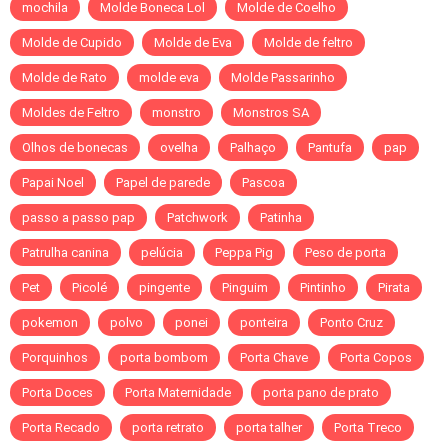
mochila
Molde Boneca Lol
Molde de Coelho
Molde de Cupido
Molde de Eva
Molde de feltro
Molde de Rato
molde eva
Molde Passarinho
Moldes de Feltro
monstro
Monstros SA
Olhos de bonecas
ovelha
Palhaço
Pantufa
pap
Papai Noel
Papel de parede
Pascoa
passo a passo pap
Patchwork
Patinha
Patrulha canina
pelúcia
Peppa Pig
Peso de porta
Pet
Picolé
pingente
Pinguim
Pintinho
Pirata
pokemon
polvo
ponei
ponteira
Ponto Cruz
Porquinhos
porta bombom
Porta Chave
Porta Copos
Porta Doces
Porta Maternidade
porta pano de prato
Porta Recado
porta retrato
porta talher
Porta Treco