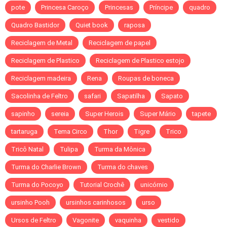
pote
Princesa Caroço
Princesas
Príncipe
quadro
Quadro Bastidor
Quiet book
raposa
Reciclagem de Metal
Reciclagem de papel
Reciclagem de Plastico
Reciclagem de Plastico estojo
Reciclagem madeira
Rena
Roupas de boneca
Sacolinha de Feltro
safari
Sapatilha
Sapato
sapinho
sereia
Super Herois
Super Mário
tapete
tartaruga
Tema Circo
Thor
Tigre
Trico
Tricô Natal
Tulipa
Turma da Mônica
Turma do Charlie Brown
Turma do chaves
Turma do Pocoyo
Tutorial Crochê
unicórnio
ursinho Pooh
ursinhos carinhosos
urso
Ursos de Feltro
Vagonite
vaquinha
vestido