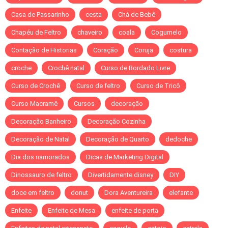
Casa de Passarinho
cesta
Chá de Bebê
Chapéu de Feltro
chaveiro
coala
Cogumelo
Contação de Historias
Coração
Coruja
costura
croche
Crochê natal
Curso de Bordado Livre
Curso de Crochê
Curso de feltro
Curso de Tricô
Curso Macramê
Cursos
decoração
Decoração Banheiro
Decoração Cozinha
Decoração de Natal
Decoração de Quarto
dedoche
Dia dos namorados
Dicas de Marketing Digital
Dinossauro de feltro
Divertidamente disney
DIY
doce em feltro
donut
Dora Aventureira
elefante
Enfeite
Enfeite de Mesa
enfeite de porta