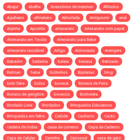
Abajur
abelha
Acessórios de meninas
Afiliados
Agulheiro
alfineteiro
Almofada
Amigurumi
anel
Anjinha
Apostila
artesanato
Artesanato com papel
Artesanato em Tecido
Artesanato para Bebe
artesanato reciclável
Artigo
Astronauta
Avengers
Babador
bailarina
baleia
banana
Batizado
Batman
bebe
bichinhos
Bijuterias
blog
bolo fake
bolsa
boneca
Boneca de Pano
Boneco de gengibre
bonecos
Borboleta
Bordado Livre
Bordados
Brinquedos Educativos
Brinquedos em feltro
Cabide
Cachorro
Cacto
cadeira de rodas
caixa de correios
Capa de Caderno
Capa de Celular
Carrinho
Carrossel
casa de gato