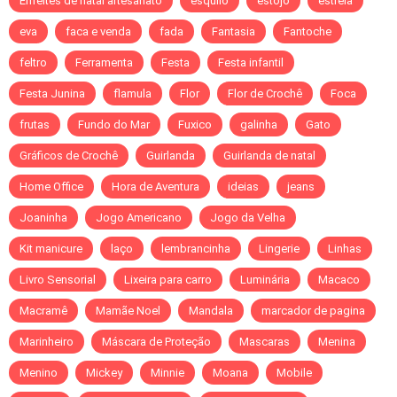
Enfeites de natal artesanato
esquilo
estojo
estrela
eva
faca e venda
fada
Fantasia
Fantoche
feltro
Ferramenta
Festa
Festa infantil
Festa Junina
flamula
Flor
Flor de Crochê
Foca
frutas
Fundo do Mar
Fuxico
galinha
Gato
Gráficos de Crochê
Guirlanda
Guirlanda de natal
Home Office
Hora de Aventura
ideias
jeans
Joaninha
Jogo Americano
Jogo da Velha
Kit manicure
laço
lembrancinha
Lingerie
Linhas
Livro Sensorial
Lixeira para carro
Luminária
Macaco
Macramê
Mamãe Noel
Mandala
marcador de pagina
Marinheiro
Máscara de Proteção
Mascaras
Menina
Menino
Mickey
Minnie
Moana
Mobile