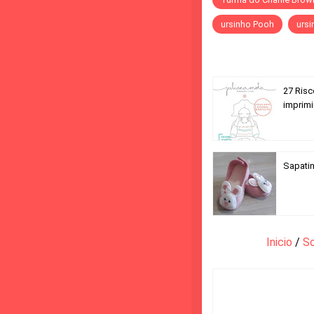
ursinho Pooh
ursi
27 Risc
imprimi
Sapatin
Inicio
/
S