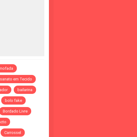
lmofada
esanato em Tecido
ador
bailarina
bolo fake
Bordado Livre
acto
Carrossel