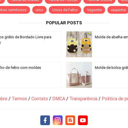
nhos carinhosos
urso
Ursos de Feltro
Vagonite
vaquinha
POPULAR POSTS
os grátis de Bordado Livre para
Molde de abelha em 
r
ho de feltro com moldes
Molde de bolsa grát
obre
/
Termos
/
Contato
/
DMCA
/
Transparência
/
Politica de p