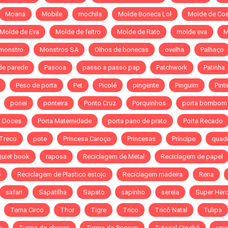
Moana
Mobile
mochila
Molde Boneca Lol
Molde de Co
Molde de Eva
Molde de feltro
Molde de Rato
molde eva
M
monstro
Monstros SA
Olhos de bonecas
ovelha
Palhaço
de parede
Pascoa
passo a passo pap
Patchwork
Patinha
Peso de porta
Pet
Picolé
pingente
Pinguim
Pint
ponei
ponteira
Ponto Cruz
Porquinhos
porta bombom
a Doces
Porta Maternidade
porta pano de prato
Porta Recado
 Treco
pote
Princesa Caroço
Princesas
Príncipe
quad
Quiet book
raposa
Reciclagem de Metal
Reciclagem de papel
o
Reciclagem de Plastico estojo
Reciclagem madeira
Rena
safari
Sapatilha
Sapato
sapinho
sereia
Super Hero
Tema Circo
Thor
Tigre
Trico
Tricô Natal
Tulipa
n
Turma do chaves
Turma do Pocoyo
Tutorial Crochê
unic