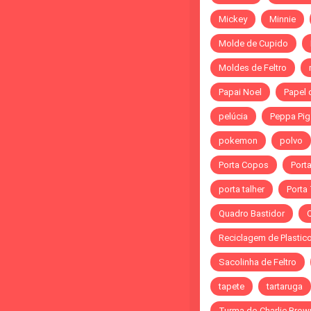
Mickey
Minnie
Molde de Cupido
Moldes de Feltro
Papai Noel
Papel 
pelúcia
Peppa Pig
pokemon
polvo
Porta Copos
Port
porta talher
Porta
Quadro Bastidor
Reciclagem de Plastic
Sacolinha de Feltro
tapete
tartaruga
Turma do Charlie Brow