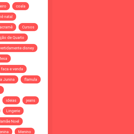
eiro
coala
ê natal
acramê
Cursos
ção de Quarto
vertidamente disney
Mesa
faca e venda
a Junina
flamula
o
ideias
jeans
Lingerie
amãe Noel
enina
Menino