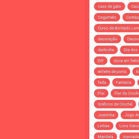
casa de gato
Cas
Cogumelo
Contaç
Curso de Bordado Livr
decoração
Decor
dedoche
Dia dos
DIY
doce em feltr
enfeite de porta
E
fada
Fantasia
Flor
Flor de Croch
Gráficos de Crochê
Joaninha
Jogo A
Linhas
Livro Sens
Mandala
marcado