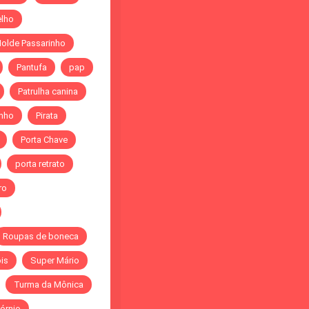
elho
olde Passarinho
Pantufa
pap
Patrulha canina
inho
Pirata
Porta Chave
porta retrato
ro
Roupas de boneca
is
Super Mário
Turma da Mônica
órnio