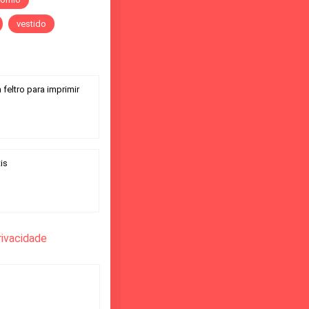
vestido
feltro para imprimir
is
rivacidade