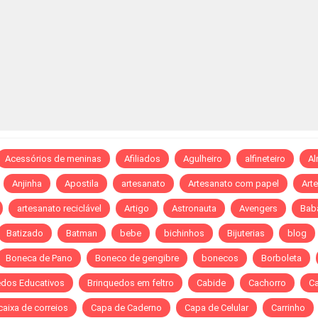
Acessórios de meninas
Afiliados
Agulheiro
alfineteiro
A
Anjinha
Apostila
artesanato
Artesanato com papel
Art
artesanato reciclável
Artigo
Astronauta
Avengers
Bab
Batizado
Batman
bebe
bichinhos
Bijuterias
blog
Boneca de Pano
Boneco de gengibre
bonecos
Borboleta
edos Educativos
Brinquedos em feltro
Cabide
Cachorro
C
caixa de correios
Capa de Caderno
Capa de Celular
Carrinho