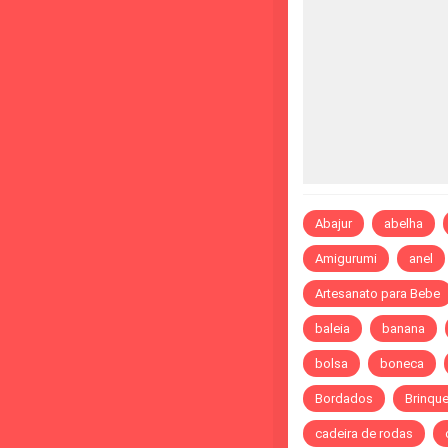
Abajur
abelha
Amigurumi
anel
Artesanato para Bebe
baleia
banana
bolsa
boneca
Bordados
Brinqu
cadeira de rodas