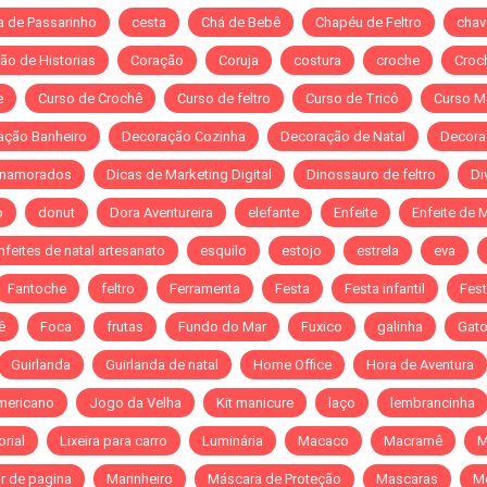
a de Passarinho
cesta
Chá de Bebê
Chapéu de Feltro
chav
ão de Historias
Coração
Coruja
costura
croche
Croch
e
Curso de Crochê
Curso de feltro
Curso de Tricô
Curso M
ação Banheiro
Decoração Cozinha
Decoração de Natal
Decora
 namorados
Dicas de Marketing Digital
Dinossauro de feltro
Di
o
donut
Dora Aventureira
elefante
Enfeite
Enfeite de 
nfeites de natal artesanato
esquilo
estojo
estrela
eva
Fantoche
feltro
Ferramenta
Festa
Festa infantil
Fest
ê
Foca
frutas
Fundo do Mar
Fuxico
galinha
Gat
Guirlanda
Guirlanda de natal
Home Office
Hora de Aventura
mericano
Jogo da Velha
Kit manicure
laço
lembrancinha
orial
Lixeira para carro
Luminária
Macaco
Macramê
M
r de pagina
Marinheiro
Máscara de Proteção
Mascaras
M