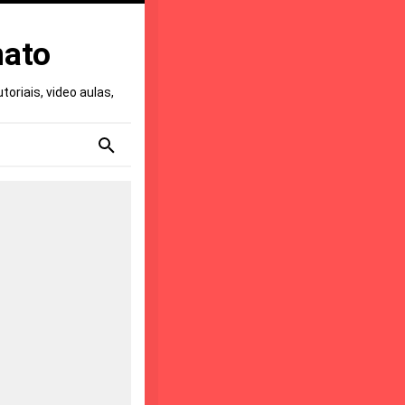
nato
oriais, video aulas,