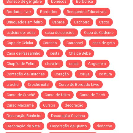
Boneco de gengibre
bonecos
Borboleta
Bordado Livre
Bordados
Brinquedos Educativos
Brinquedos em feltro
Cabide
Cachorro
Cacto
cadeira de rodas
caixa de correios
Capa de Caderno
Capa de Celular
Carrinho
Carrossel
casa de gato
Casa de Passarinho
cesta
Chá de Bebê
Chapéu de Feltro
chaveiro
coala
Cogumelo
Contação de Historias
Coração
Coruja
costura
croche
Crochê natal
Curso de Bordado Livre
Curso de Crochê
Curso de feltro
Curso de Tricô
Curso Macramê
Cursos
decoração
Decoração Banheiro
Decoração Cozinha
Decoração de Natal
Decoração de Quarto
dedoche