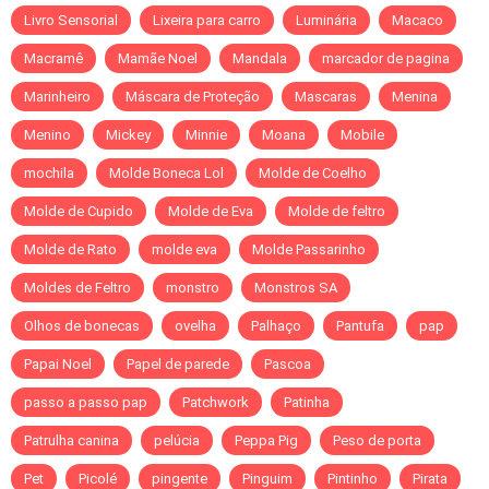
Livro Sensorial
Lixeira para carro
Luminária
Macaco
Macramê
Mamãe Noel
Mandala
marcador de pagina
Marinheiro
Máscara de Proteção
Mascaras
Menina
Menino
Mickey
Minnie
Moana
Mobile
mochila
Molde Boneca Lol
Molde de Coelho
Molde de Cupido
Molde de Eva
Molde de feltro
Molde de Rato
molde eva
Molde Passarinho
Moldes de Feltro
monstro
Monstros SA
Olhos de bonecas
ovelha
Palhaço
Pantufa
pap
Papai Noel
Papel de parede
Pascoa
passo a passo pap
Patchwork
Patinha
Patrulha canina
pelúcia
Peppa Pig
Peso de porta
Pet
Picolé
pingente
Pinguim
Pintinho
Pirata