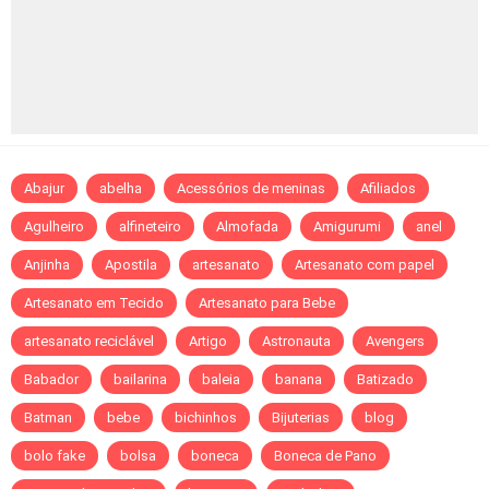
Abajur
abelha
Acessórios de meninas
Afiliados
Agulheiro
alfineteiro
Almofada
Amigurumi
anel
Anjinha
Apostila
artesanato
Artesanato com papel
Artesanato em Tecido
Artesanato para Bebe
artesanato reciclável
Artigo
Astronauta
Avengers
Babador
bailarina
baleia
banana
Batizado
Batman
bebe
bichinhos
Bijuterias
blog
bolo fake
bolsa
boneca
Boneca de Pano