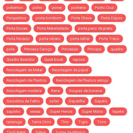
pokemon
polvo
ponei
ponteira
Ponto Cruz
Porquinhos
porta bombom
Porta Chave
Porta Copos
Porta Doces
Porta Maternidade
porta pano de prato
Porta Recado
porta retrato
porta talher
Porta Treco
pote
Princesa Caroço
Princesas
Príncipe
quadro
Quadro Bastidor
Quiet book
raposa
Reciclagem de Metal
Reciclagem de papel
Reciclagem de Plastico
Reciclagem de Plastico estojo
Reciclagem madeira
Rena
Roupas de boneca
Sacolinha de Feltro
safari
Sapatilha
Sapato
sapinho
sereia
Super Herois
Super Mário
tapete
tartaruga
Tema Circo
Thor
Tigre
Trico
Tricô Natal
Tulipa
Turma da Mônica