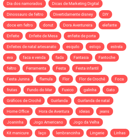
Dia dos namorados
Dicas de Marketing Digital
Dinossauro de feltro
Divertidamente disney
DIY
doce em feltro
donut
Dora Aventureira
elefante
Enfeite
Enfeite de Mesa
enfeite de porta
Enfeites de natal artesanato
esquilo
estojo
estrela
eva
faca e venda
fada
Fantasia
Fantoche
feltro
Ferramenta
Festa
Festa infantil
Festa Junina
flamula
Flor
Flor de Crochê
Foca
frutas
Fundo do Mar
Fuxico
galinha
Gato
Gráficos de Crochê
Guirlanda
Guirlanda de natal
Home Office
Hora de Aventura
ideias
jeans
Joaninha
Jogo Americano
Jogo da Velha
Kit manicure
laço
lembrancinha
Lingerie
Linhas