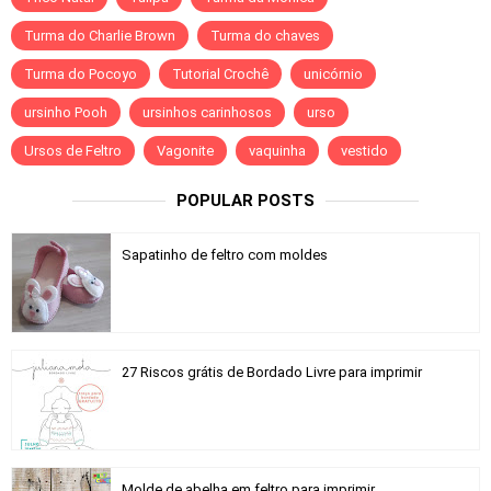
Turma do Charlie Brown
Turma do chaves
Turma do Pocoyo
Tutorial Crochê
unicórnio
ursinho Pooh
ursinhos carinhosos
urso
Ursos de Feltro
Vagonite
vaquinha
vestido
POPULAR POSTS
Sapatinho de feltro com moldes
27 Riscos grátis de Bordado Livre para imprimir
Molde de abelha em feltro para imprimir