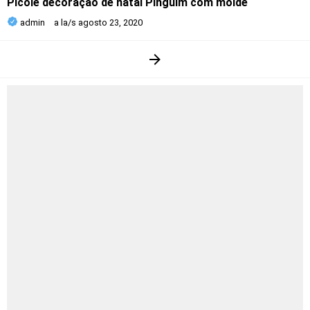
Picolé decoração de natal Pinguim com molde
admin
a la/s
agosto 23, 2020