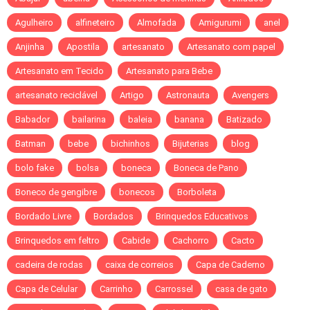
Agulheiro
alfineteiro
Almofada
Amigurumi
anel
Anjinha
Apostila
artesanato
Artesanato com papel
Artesanato em Tecido
Artesanato para Bebe
artesanato reciclável
Artigo
Astronauta
Avengers
Babador
bailarina
baleia
banana
Batizado
Batman
bebe
bichinhos
Bijuterias
blog
bolo fake
bolsa
boneca
Boneca de Pano
Boneco de gengibre
bonecos
Borboleta
Bordado Livre
Bordados
Brinquedos Educativos
Brinquedos em feltro
Cabide
Cachorro
Cacto
cadeira de rodas
caixa de correios
Capa de Caderno
Capa de Celular
Carrinho
Carrossel
casa de gato