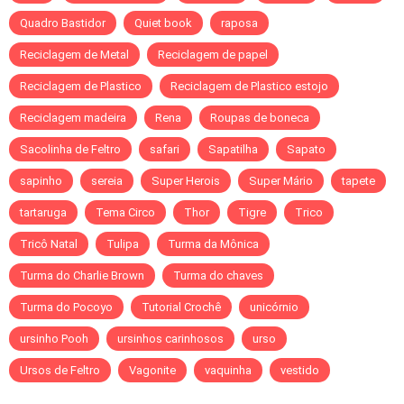
Quadro Bastidor
Quiet book
raposa
Reciclagem de Metal
Reciclagem de papel
Reciclagem de Plastico
Reciclagem de Plastico estojo
Reciclagem madeira
Rena
Roupas de boneca
Sacolinha de Feltro
safari
Sapatilha
Sapato
sapinho
sereia
Super Herois
Super Mário
tapete
tartaruga
Tema Circo
Thor
Tigre
Trico
Tricô Natal
Tulipa
Turma da Mônica
Turma do Charlie Brown
Turma do chaves
Turma do Pocoyo
Tutorial Crochê
unicórnio
ursinho Pooh
ursinhos carinhosos
urso
Ursos de Feltro
Vagonite
vaquinha
vestido