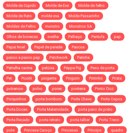
Molde de Cupido
Molde de Eva
Molde de feltro
Molde de Rato
molde eva
Molde Passarinho
Moldes de Feltro
monstro
Monstros SA
Olhos de bonecas
ovelha
Palhaço
Pantufa
pap
Papai Noel
Papel de parede
Pascoa
passo a passo pap
Patchwork
Patinha
Patrulha canina
pelúcia
Peppa Pig
Peso de porta
Pet
Picolé
pingente
Pinguim
Pintinho
Pirata
pokemon
polvo
ponei
ponteira
Ponto Cruz
Porquinhos
porta bombom
Porta Chave
Porta Copos
Porta Doces
Porta Maternidade
porta pano de prato
Porta Recado
porta retrato
porta talher
Porta Treco
pote
Princesa Caroço
Princesas
Príncipe
quadro