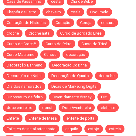
Casa de Passarinho
cesta
Chá de Bebê
Chapéu de Feltro
chaveiro
coala
Cogumelo
Contação de Historias
Coração
Coruja
costura
croche
Crochê natal
Curso de Bordado Livre
Curso de Crochê
Curso de feltro
Curso de Tricô
Curso Macramê
Cursos
decoração
Decoração Banheiro
Decoração Cozinha
Decoração de Natal
Decoração de Quarto
dedoche
Dia dos namorados
Dicas de Marketing Digital
Dinossauro de feltro
Divertidamente disney
DIY
doce em feltro
donut
Dora Aventureira
elefante
Enfeite
Enfeite de Mesa
enfeite de porta
Enfeites de natal artesanato
esquilo
estojo
estrela