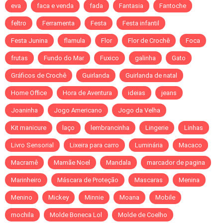
eva
faca e venda
fada
Fantasia
Fantoche
feltro
Ferramenta
Festa
Festa infantil
Festa Junina
flamula
Flor
Flor de Crochê
Foca
frutas
Fundo do Mar
Fuxico
galinha
Gato
Gráficos de Crochê
Guirlanda
Guirlanda de natal
Home Office
Hora de Aventura
ideias
jeans
Joaninha
Jogo Americano
Jogo da Velha
Kit manicure
laço
lembrancinha
Lingerie
Linhas
Livro Sensorial
Lixeira para carro
Luminária
Macaco
Macramê
Mamãe Noel
Mandala
marcador de pagina
Marinheiro
Máscara de Proteção
Mascaras
Menina
Menino
Mickey
Minnie
Moana
Mobile
mochila
Molde Boneca Lol
Molde de Coelho