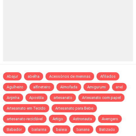
Abajur
abelha
Acessórios de meninas
Afiliados
Agulheiro
alfineteiro
Almofada
Amigurumi
anel
Anjinha
Apostila
artesanato
Artesanato com papel
Artesanato em Tecido
Artesanato para Bebe
artesanato reciclável
Artigo
Astronauta
Avengers
Babador
bailarina
baleia
banana
Batizado