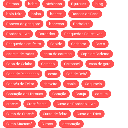
Batman
bebe
bichinhos
Bijuterias
blog
bolo fake
bolsa
boneca
Boneca de Pano
Boneco de gengibre
bonecos
Borboleta
Bordado Livre
Bordados
Brinquedos Educativos
Brinquedos em feltro
Cabide
Cachorro
Cacto
cadeira de rodas
caixa de correios
Capa de Caderno
Capa de Celular
Carrinho
Carrossel
casa de gato
Casa de Passarinho
cesta
Chá de Bebê
Chapéu de Feltro
chaveiro
coala
Cogumelo
Contação de Historias
Coração
Coruja
costura
croche
Crochê natal
Curso de Bordado Livre
Curso de Crochê
Curso de feltro
Curso de Tricô
Curso Macramê
Cursos
decoração