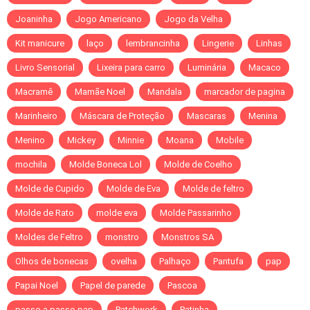
Joaninha
Jogo Americano
Jogo da Velha
Kit manicure
laço
lembrancinha
Lingerie
Linhas
Livro Sensorial
Lixeira para carro
Luminária
Macaco
Macramê
Mamãe Noel
Mandala
marcador de pagina
Marinheiro
Máscara de Proteção
Mascaras
Menina
Menino
Mickey
Minnie
Moana
Mobile
mochila
Molde Boneca Lol
Molde de Coelho
Molde de Cupido
Molde de Eva
Molde de feltro
Molde de Rato
molde eva
Molde Passarinho
Moldes de Feltro
monstro
Monstros SA
Olhos de bonecas
ovelha
Palhaço
Pantufa
pap
Papai Noel
Papel de parede
Pascoa
passo a passo pap
Patchwork
Patinha