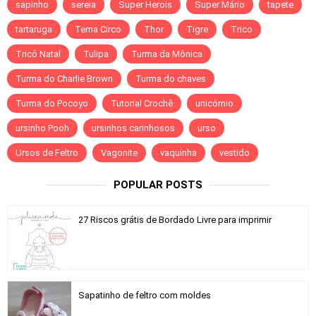
sapinho
sereia
Super Herois
Super Mário
tapete
tartaruga
Tema Circo
Thor
Tigre
Trico
Tricô Natal
Tulipa
Turma da Mônica
Turma do Charlie Brown
Turma do chaves
Turma do Pocoyo
Tutorial Crochê
unicórnio
ursinho Pooh
ursinhos carinhosos
urso
Ursos de Feltro
Vagonite
vaquinha
vestido
POPULAR POSTS
27 Riscos grátis de Bordado Livre para imprimir
Sapatinho de feltro com moldes