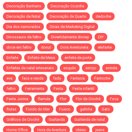
Decoração Banheiro
Decoração Cozinha
Decoração de Natal
Decoração de Quarto
dedoche
Dia dos namorados
Dicas de Marketing Digital
Dinossauro de feltro
Divertidamente disney
DIY
doce em feltro
donut
Dora Aventureira
elefante
Enfeite
Enfeite de Mesa
enfeite de porta
Enfeites de natal artesanato
esquilo
estojo
estrela
eva
faca e venda
fada
Fantasia
Fantoche
feltro
Ferramenta
Festa
Festa infantil
Festa Junina
flamula
Flor
Flor de Crochê
Foca
frutas
Fundo do Mar
Fuxico
galinha
Gato
Gráficos de Crochê
Guirlanda
Guirlanda de natal
Home Office
Hora de Aventura
ideias
jeans