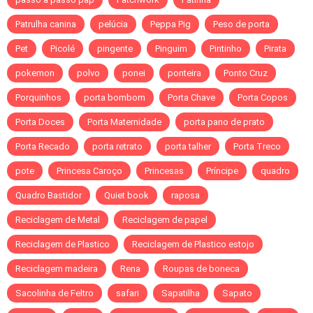
Patrulha canina
pelúcia
Peppa Pig
Peso de porta
Pet
Picolé
pingente
Pinguim
Pintinho
Pirata
pokemon
polvo
ponei
ponteira
Ponto Cruz
Porquinhos
porta bombom
Porta Chave
Porta Copos
Porta Doces
Porta Maternidade
porta pano de prato
Porta Recado
porta retrato
porta talher
Porta Treco
pote
Princesa Caroço
Princesas
Príncipe
quadro
Quadro Bastidor
Quiet book
raposa
Reciclagem de Metal
Reciclagem de papel
Reciclagem de Plastico
Reciclagem de Plastico estojo
Reciclagem madeira
Rena
Roupas de boneca
Sacolinha de Feltro
safari
Sapatilha
Sapato