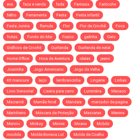
eva
faca e venda
fada
Fantasia
Fantoche
feltro
Ferramenta
Festa
Festa infantil
Festa Junina
flamula
Flor
Flor de Crochê
Foca
frutas
Fundo do Mar
Fuxico
galinha
Gato
Gráficos de Crochê
Guirlanda
Guirlanda de natal
Home Office
Hora de Aventura
ideias
jeans
Joaninha
Jogo Americano
Jogo da Velha
Kit manicure
laço
lembrancinha
Lingerie
Linhas
Livro Sensorial
Lixeira para carro
Luminária
Macaco
Macramê
Mamãe Noel
Mandala
marcador de pagina
Marinheiro
Máscara de Proteção
Mascaras
Menina
Menino
Mickey
Minnie
Moana
Mobile
mochila
Molde Boneca Lol
Molde de Coelho