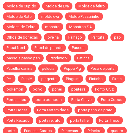
Molde de Cupido
Molde de Eva
Molde de feltro
Molde de Rato
molde eva
Molde Passarinho
Moldes de Feltro
monstro
Monstros SA
Olhos de bonecas
ovelha
Palhaço
Pantufa
pap
Papai Noel
Papel de parede
Pascoa
passo a passo pap
Patchwork
Patinha
Patrulha canina
pelúcia
Peppa Pig
Peso de porta
Pet
Picolé
pingente
Pinguim
Pintinho
Pirata
pokemon
polvo
ponei
ponteira
Ponto Cruz
Porquinhos
porta bombom
Porta Chave
Porta Copos
Porta Doces
Porta Maternidade
porta pano de prato
Porta Recado
porta retrato
porta talher
Porta Treco
pote
Princesa Caroço
Princesas
Príncipe
quadro