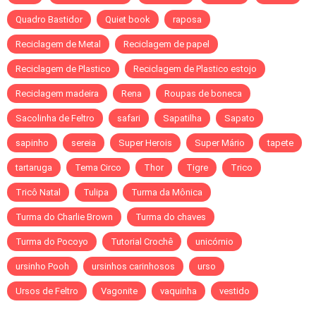
Quadro Bastidor
Quiet book
raposa
Reciclagem de Metal
Reciclagem de papel
Reciclagem de Plastico
Reciclagem de Plastico estojo
Reciclagem madeira
Rena
Roupas de boneca
Sacolinha de Feltro
safari
Sapatilha
Sapato
sapinho
sereia
Super Herois
Super Mário
tapete
tartaruga
Tema Circo
Thor
Tigre
Trico
Tricô Natal
Tulipa
Turma da Mônica
Turma do Charlie Brown
Turma do chaves
Turma do Pocoyo
Tutorial Crochê
unicórnio
ursinho Pooh
ursinhos carinhosos
urso
Ursos de Feltro
Vagonite
vaquinha
vestido