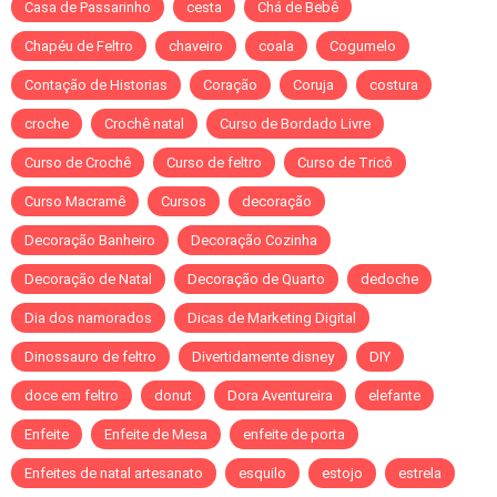
Casa de Passarinho
cesta
Chá de Bebê
Chapéu de Feltro
chaveiro
coala
Cogumelo
Contação de Historias
Coração
Coruja
costura
croche
Crochê natal
Curso de Bordado Livre
Curso de Crochê
Curso de feltro
Curso de Tricô
Curso Macramê
Cursos
decoração
Decoração Banheiro
Decoração Cozinha
Decoração de Natal
Decoração de Quarto
dedoche
Dia dos namorados
Dicas de Marketing Digital
Dinossauro de feltro
Divertidamente disney
DIY
doce em feltro
donut
Dora Aventureira
elefante
Enfeite
Enfeite de Mesa
enfeite de porta
Enfeites de natal artesanato
esquilo
estojo
estrela