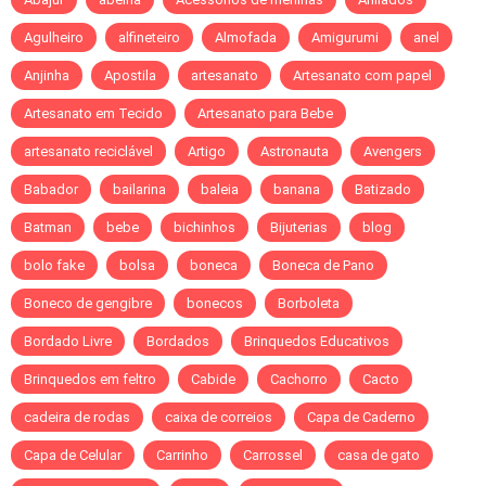
Agulheiro
alfineteiro
Almofada
Amigurumi
anel
Anjinha
Apostila
artesanato
Artesanato com papel
Artesanato em Tecido
Artesanato para Bebe
artesanato reciclável
Artigo
Astronauta
Avengers
Babador
bailarina
baleia
banana
Batizado
Batman
bebe
bichinhos
Bijuterias
blog
bolo fake
bolsa
boneca
Boneca de Pano
Boneco de gengibre
bonecos
Borboleta
Bordado Livre
Bordados
Brinquedos Educativos
Brinquedos em feltro
Cabide
Cachorro
Cacto
cadeira de rodas
caixa de correios
Capa de Caderno
Capa de Celular
Carrinho
Carrossel
casa de gato