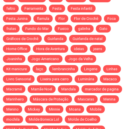
feltro
Ferramenta
Festa
Festa infantil
Festa Junina
flamula
Flor
Flor de Crochê
Foca
frutas
Fundo do Mar
Fuxico
galinha
Gato
Gráficos de Crochê
Guirlanda
Guirlanda de natal
Home Office
Hora de Aventura
ideias
jeans
Joaninha
Jogo Americano
Jogo da Velha
Kit manicure
laço
lembrancinha
Lingerie
Linhas
Livro Sensorial
Lixeira para carro
Luminária
Macaco
Macramê
Mamãe Noel
Mandala
marcador de pagina
Marinheiro
Máscara de Proteção
Mascaras
Menina
Menino
Mickey
Minnie
Moana
Mobile
mochila
Molde Boneca Lol
Molde de Coelho