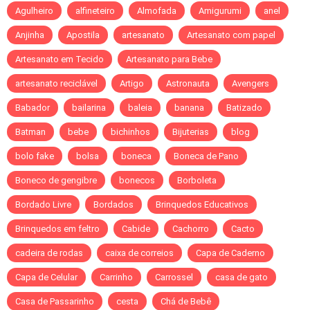
Agulheiro
alfineteiro
Almofada
Amigurumi
anel
Anjinha
Apostila
artesanato
Artesanato com papel
Artesanato em Tecido
Artesanato para Bebe
artesanato reciclável
Artigo
Astronauta
Avengers
Babador
bailarina
baleia
banana
Batizado
Batman
bebe
bichinhos
Bijuterias
blog
bolo fake
bolsa
boneca
Boneca de Pano
Boneco de gengibre
bonecos
Borboleta
Bordado Livre
Bordados
Brinquedos Educativos
Brinquedos em feltro
Cabide
Cachorro
Cacto
cadeira de rodas
caixa de correios
Capa de Caderno
Capa de Celular
Carrinho
Carrossel
casa de gato
Casa de Passarinho
cesta
Chá de Bebê