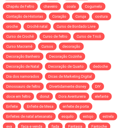
Chapéu de Feltro
chaveiro
coala
Cogumelo
Contação de Historias
Coração
Coruja
costura
croche
Crochê natal
Curso de Bordado Livre
Curso de Crochê
Curso de feltro
Curso de Tricô
Curso Macramê
Cursos
decoração
Decoração Banheiro
Decoração Cozinha
Decoração de Natal
Decoração de Quarto
dedoche
Dia dos namorados
Dicas de Marketing Digital
Dinossauro de feltro
Divertidamente disney
DIY
doce em feltro
donut
Dora Aventureira
elefante
Enfeite
Enfeite de Mesa
enfeite de porta
Enfeites de natal artesanato
esquilo
estojo
estrela
eva
faca e venda
fada
Fantasia
Fantoche