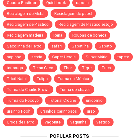
Quadro Bastidor
Quiet book
raposa
Reciclagem de Metal
Reciclagem de papel
Reciclagem de Plastico
Reciclagem de Plastico estojo
Reciclagem madeira
Rena
Roupas de boneca
Sacolinha de Feltro
safari
Sapatilha
Sapato
sapinho
sereia
Super Herois
Super Mário
tapete
tartaruga
Tema Circo
Thor
Tigre
Trico
Tricô Natal
Tulipa
Turma da Mônica
Turma do Charlie Brown
Turma do chaves
Turma do Pocoyo
Tutorial Crochê
unicórnio
ursinho Pooh
ursinhos carinhosos
urso
Ursos de Feltro
Vagonite
vaquinha
vestido
POPULAR POSTS