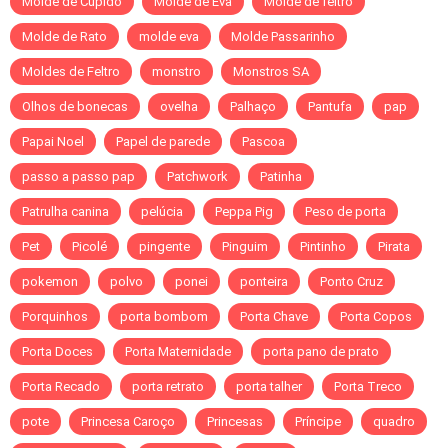
Molde de Cupido
Molde de Eva
Molde de feltro
Molde de Rato
molde eva
Molde Passarinho
Moldes de Feltro
monstro
Monstros SA
Olhos de bonecas
ovelha
Palhaço
Pantufa
pap
Papai Noel
Papel de parede
Pascoa
passo a passo pap
Patchwork
Patinha
Patrulha canina
pelúcia
Peppa Pig
Peso de porta
Pet
Picolé
pingente
Pinguim
Pintinho
Pirata
pokemon
polvo
ponei
ponteira
Ponto Cruz
Porquinhos
porta bombom
Porta Chave
Porta Copos
Porta Doces
Porta Maternidade
porta pano de prato
Porta Recado
porta retrato
porta talher
Porta Treco
pote
Princesa Caroço
Princesas
Príncipe
quadro