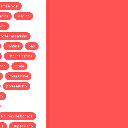
amãe Noel
enina
Menino
elho
olde Passarinho
Pantufa
pap
Patrulha canina
inho
Pirata
Porta Chave
porta retrato
ro
Roupas de boneca
is
Super Mário