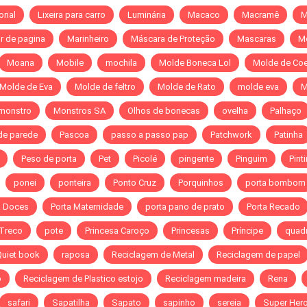
orial
Lixeira para carro
Luminária
Macaco
Macramê
M
r de pagina
Marinheiro
Máscara de Proteção
Mascaras
M
Moana
Mobile
mochila
Molde Boneca Lol
Molde de Co
Molde de Eva
Molde de feltro
Molde de Rato
molde eva
M
monstro
Monstros SA
Olhos de bonecas
ovelha
Palhaço
de parede
Pascoa
passo a passo pap
Patchwork
Patinha
Peso de porta
Pet
Picolé
pingente
Pinguim
Pint
ponei
ponteira
Ponto Cruz
Porquinhos
porta bombom
a Doces
Porta Maternidade
porta pano de prato
Porta Recado
 Treco
pote
Princesa Caroço
Princesas
Príncipe
quad
Quiet book
raposa
Reciclagem de Metal
Reciclagem de papel
o
Reciclagem de Plastico estojo
Reciclagem madeira
Rena
safari
Sapatilha
Sapato
sapinho
sereia
Super Hero