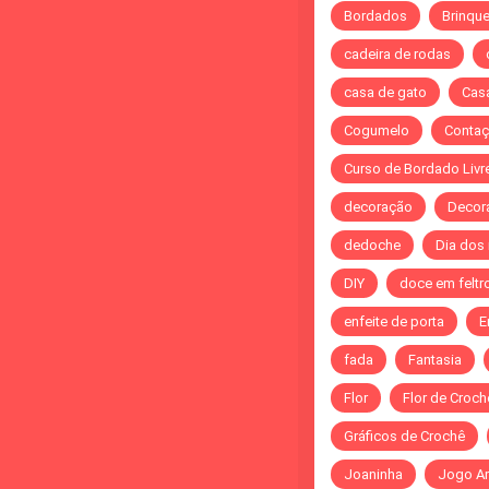
Bordados
Brinqu
cadeira de rodas
casa de gato
Cas
Cogumelo
Contaç
Curso de Bordado Livr
decoração
Decor
dedoche
Dia dos
DIY
doce em feltr
enfeite de porta
E
fada
Fantasia
Flor
Flor de Croch
Gráficos de Crochê
Joaninha
Jogo A