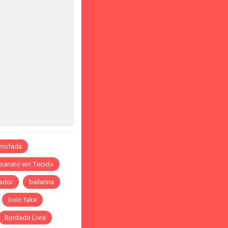
lmofada
esanato em Tecido
ador
bailarina
bolo fake
Bordado Livre