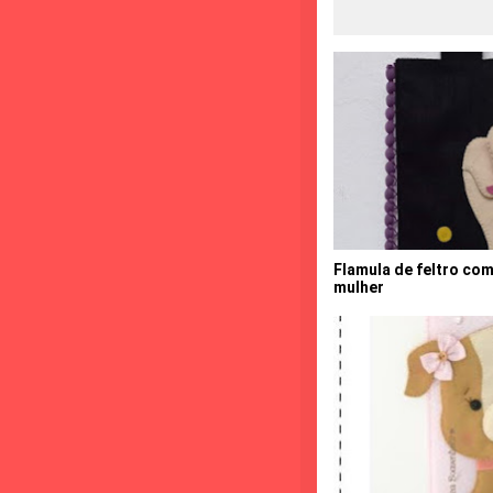
Flamula de feltro com
mulher