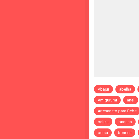
Abajur
abelha
Amigurumi
anel
Artesanato para Bebe
baleia
banana
bolsa
boneca