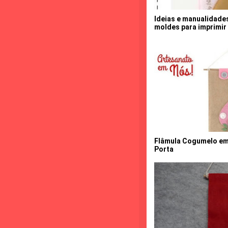
Ideias e manualidade
moldes para imprimir
Flâmula Cogumelo em 
Porta