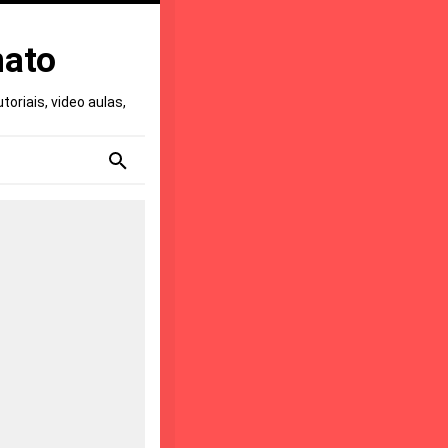
nato
oriais, video aulas,