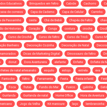
edos Educativos
Brinquedos em feltro
Cabide
Cachorro
C
caixa de correios
Capa de Caderno
Capa de Celular
Carrinho
a de Passarinho
cesta
Chá de Bebê
Chapéu de Feltro
chav
ão de Historias
Coração
Coruja
costura
croche
Croch
e
Curso de Crochê
Curso de feltro
Curso de Tricô
Curso M
ação Banheiro
Decoração Cozinha
Decoração de Natal
Decora
 namorados
Dicas de Marketing Digital
Dinossauro de feltro
Di
o
donut
Dora Aventureira
elefante
Enfeite
Enfeite de 
nfeites de natal artesanato
esquilo
estojo
estrela
eva
Fantoche
feltro
Ferramenta
Festa
Festa infantil
Fest
ê
Foca
frutas
Fundo do Mar
Fuxico
galinha
Gat
Guirlanda
Guirlanda de natal
Home Office
Hora de Aventura
mericano
Jogo da Velha
Kit manicure
laço
lembrancinha