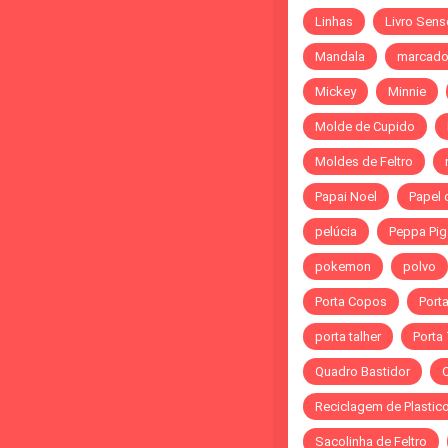
Linhas
Livro Sens
Mandala
marcado
Mickey
Minnie
Molde de Cupido
Moldes de Feltro
Papai Noel
Papel 
pelúcia
Peppa Pig
pokemon
polvo
Porta Copos
Port
porta talher
Porta
Quadro Bastidor
Reciclagem de Plastic
Sacolinha de Feltro