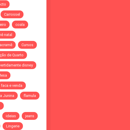
acto
Carrossel
eiro
coala
ê natal
acramê
Cursos
ção de Quarto
vertidamente disney
Mesa
faca e venda
a Junina
flamula
o
ideias
jeans
Lingerie