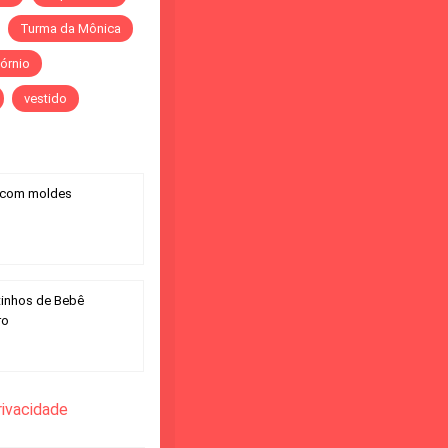
Turma da Mônica
órnio
vestido
o com moldes
tinhos de Bebê
ro
rivacidade