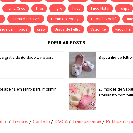
Tema Circo
Thor
Tigre
Trico
Tricô Natal
Tulipa
n
Turma do chaves
Turma do Pocoyo
Tutorial Crochê
unic
nhos carinhosos
urso
Ursos de Feltro
Vagonite
vaquinha
POPULAR POSTS
os grátis de Bordado Livre para
Sapatinho de feltr
r
e abelha em feltro para imprimir
23 moldes de Sapa
artesanato com felt
obre
/
Termos
/
Contato
/
DMCA
/
Transparência
/
Politica de p