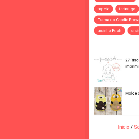
tapete
tartaruga
Turma do Charlie Brow
ursinho Pooh
ursi
27 Risc
imprimi
Molde d
Inicio
/
S