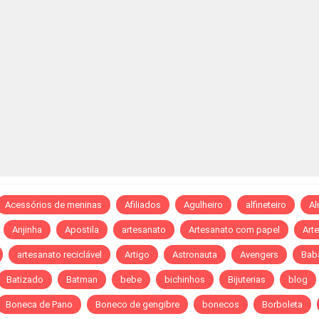
Acessórios de meninas
Afiliados
Agulheiro
alfineteiro
A
Anjinha
Apostila
artesanato
Artesanato com papel
Art
artesanato reciclável
Artigo
Astronauta
Avengers
Bab
Batizado
Batman
bebe
bichinhos
Bijuterias
blog
Boneca de Pano
Boneco de gengibre
bonecos
Borboleta