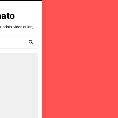
nato
oriais, video aulas,