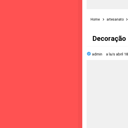
Home
artesanato
Decoração 
admin
a la/s
abril 1