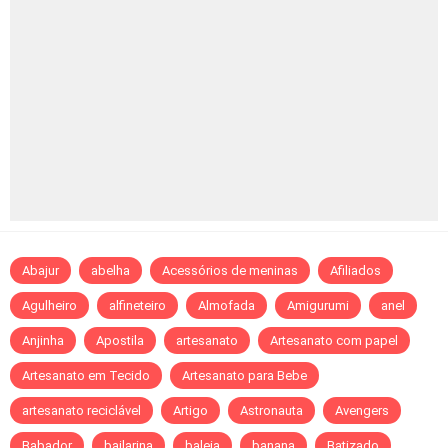
Abajur
abelha
Acessórios de meninas
Afiliados
Agulheiro
alfineteiro
Almofada
Amigurumi
anel
Anjinha
Apostila
artesanato
Artesanato com papel
Artesanato em Tecido
Artesanato para Bebe
artesanato reciclável
Artigo
Astronauta
Avengers
Babador
bailarina
baleia
banana
Batizado