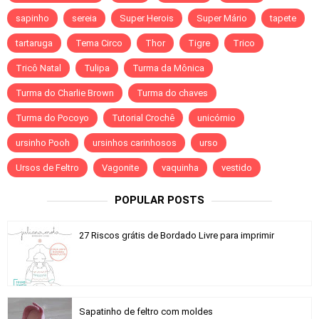
sapinho
sereia
Super Herois
Super Mário
tapete
tartaruga
Tema Circo
Thor
Tigre
Trico
Tricô Natal
Tulipa
Turma da Mônica
Turma do Charlie Brown
Turma do chaves
Turma do Pocoyo
Tutorial Crochê
unicórnio
ursinho Pooh
ursinhos carinhosos
urso
Ursos de Feltro
Vagonite
vaquinha
vestido
POPULAR POSTS
27 Riscos grátis de Bordado Livre para imprimir
Sapatinho de feltro com moldes