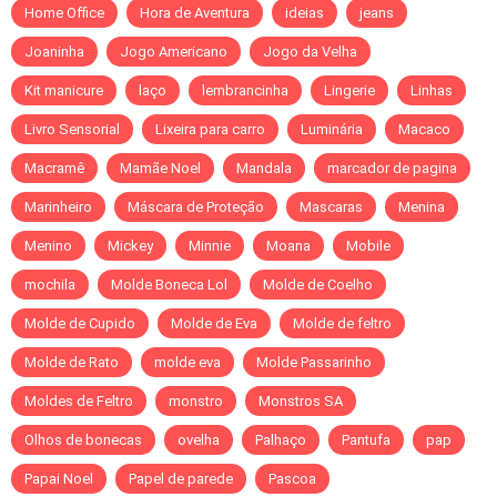
Home Office
Hora de Aventura
ideias
jeans
Joaninha
Jogo Americano
Jogo da Velha
Kit manicure
laço
lembrancinha
Lingerie
Linhas
Livro Sensorial
Lixeira para carro
Luminária
Macaco
Macramê
Mamãe Noel
Mandala
marcador de pagina
Marinheiro
Máscara de Proteção
Mascaras
Menina
Menino
Mickey
Minnie
Moana
Mobile
mochila
Molde Boneca Lol
Molde de Coelho
Molde de Cupido
Molde de Eva
Molde de feltro
Molde de Rato
molde eva
Molde Passarinho
Moldes de Feltro
monstro
Monstros SA
Olhos de bonecas
ovelha
Palhaço
Pantufa
pap
Papai Noel
Papel de parede
Pascoa