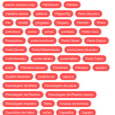
passo a passo pap
Patchwork
Patinha
Patrulha canina
pelúcia
Peppa Pig
Peso de porta
Pet
Picolé
pingente
Pinguim
Pintinho
Pirata
pokemon
polvo
ponei
ponteira
Ponto Cruz
Porquinhos
porta bombom
Porta Chave
Porta Copos
Porta Doces
Porta Maternidade
porta pano de prato
Porta Recado
porta retrato
porta talher
Porta Treco
pote
Princesa Caroço
Princesas
Príncipe
quadro
Quadro Bastidor
Quiet book
raposa
Reciclagem de Metal
Reciclagem de papel
Reciclagem de Plastico
Reciclagem de Plastico estojo
Reciclagem madeira
Rena
Roupas de boneca
Sacolinha de Feltro
safari
Sapatilha
Sapato