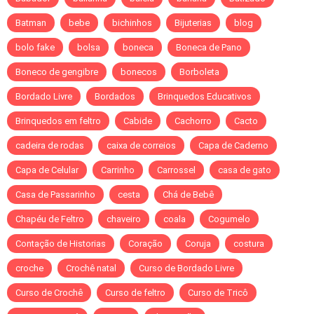
Batman
bebe
bichinhos
Bijuterias
blog
bolo fake
bolsa
boneca
Boneca de Pano
Boneco de gengibre
bonecos
Borboleta
Bordado Livre
Bordados
Brinquedos Educativos
Brinquedos em feltro
Cabide
Cachorro
Cacto
cadeira de rodas
caixa de correios
Capa de Caderno
Capa de Celular
Carrinho
Carrossel
casa de gato
Casa de Passarinho
cesta
Chá de Bebê
Chapéu de Feltro
chaveiro
coala
Cogumelo
Contação de Historias
Coração
Coruja
costura
croche
Crochê natal
Curso de Bordado Livre
Curso de Crochê
Curso de feltro
Curso de Tricô