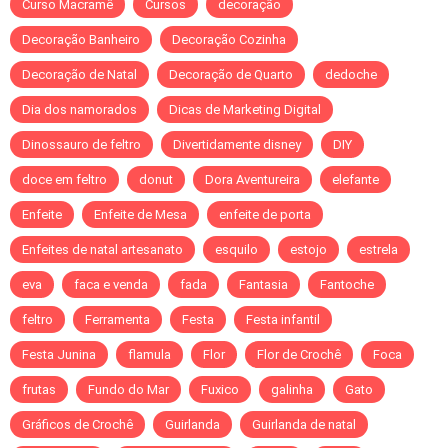
Curso Macramê
Cursos
decoração
Decoração Banheiro
Decoração Cozinha
Decoração de Natal
Decoração de Quarto
dedoche
Dia dos namorados
Dicas de Marketing Digital
Dinossauro de feltro
Divertidamente disney
DIY
doce em feltro
donut
Dora Aventureira
elefante
Enfeite
Enfeite de Mesa
enfeite de porta
Enfeites de natal artesanato
esquilo
estojo
estrela
eva
faca e venda
fada
Fantasia
Fantoche
feltro
Ferramenta
Festa
Festa infantil
Festa Junina
flamula
Flor
Flor de Crochê
Foca
frutas
Fundo do Mar
Fuxico
galinha
Gato
Gráficos de Crochê
Guirlanda
Guirlanda de natal