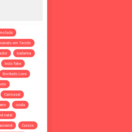
lmofada
esanato em Tecido
ador
bailarina
bolo fake
Bordado Livre
acto
Carrossel
eiro
coala
ê natal
acramê
Cursos