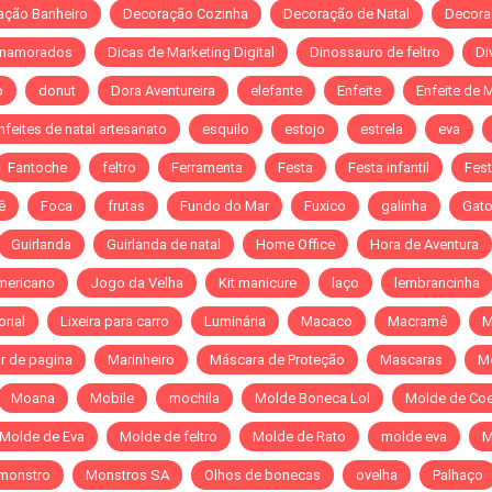
ação Banheiro
Decoração Cozinha
Decoração de Natal
Decora
 namorados
Dicas de Marketing Digital
Dinossauro de feltro
Di
o
donut
Dora Aventureira
elefante
Enfeite
Enfeite de 
nfeites de natal artesanato
esquilo
estojo
estrela
eva
Fantoche
feltro
Ferramenta
Festa
Festa infantil
Fest
ê
Foca
frutas
Fundo do Mar
Fuxico
galinha
Gat
Guirlanda
Guirlanda de natal
Home Office
Hora de Aventura
mericano
Jogo da Velha
Kit manicure
laço
lembrancinha
orial
Lixeira para carro
Luminária
Macaco
Macramê
M
r de pagina
Marinheiro
Máscara de Proteção
Mascaras
M
Moana
Mobile
mochila
Molde Boneca Lol
Molde de Co
Molde de Eva
Molde de feltro
Molde de Rato
molde eva
M
monstro
Monstros SA
Olhos de bonecas
ovelha
Palhaço