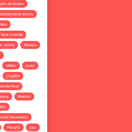
ção de Quarto
vertidamente disney
Mesa
faca e venda
a Junina
flamula
o
ideias
jeans
Lingerie
amãe Noel
enina
Menino
elho
olde Passarinho
Pantufa
pap