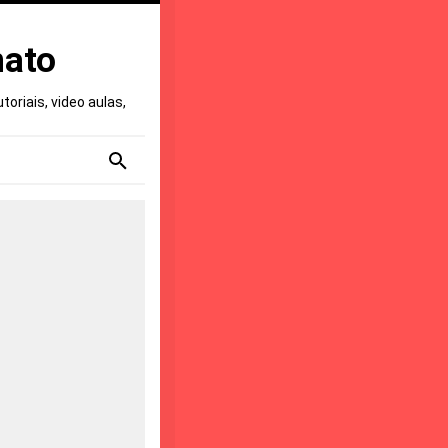
nato
oriais, video aulas,