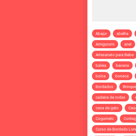
Abajur
abelha
Amigurumi
anel
Artesanato para Bebe
baleia
banana
bolsa
boneca
Bordados
Brinqu
cadeira de rodas
casa de gato
Cas
Cogumelo
Contaç
Curso de Bordado Livr