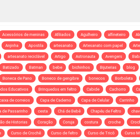
Acessórios de meninas
Afiliados
Agulheiro
alfineteiro
A
Anjinha
Apostila
artesanato
Artesanato com papel
Art
artesanato reciclável
Artigo
Astronauta
Avengers
Bab
Batizado
Batman
bebe
bichinhos
Bijuterias
blog
Boneca de Pano
Boneco de gengibre
bonecos
Borboleta
edos Educativos
Brinquedos em feltro
Cabide
Cachorro
C
caixa de correios
Capa de Caderno
Capa de Celular
Carrinho
a de Passarinho
cesta
Chá de Bebê
Chapéu de Feltro
chav
ão de Historias
Coração
Coruja
costura
croche
Croch
e
Curso de Crochê
Curso de feltro
Curso de Tricô
Curso M