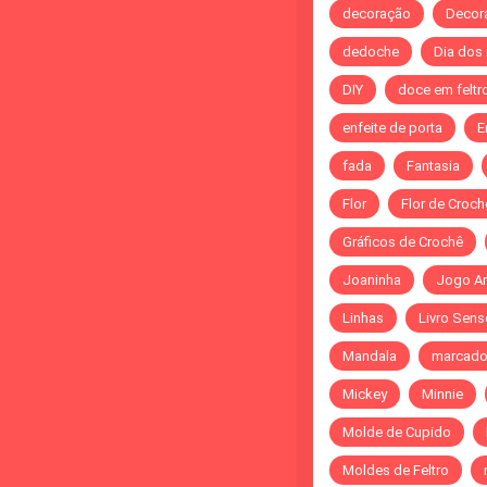
decoração
Decor
dedoche
Dia dos
DIY
doce em feltr
enfeite de porta
E
fada
Fantasia
Flor
Flor de Croch
Gráficos de Crochê
Joaninha
Jogo A
Linhas
Livro Sens
Mandala
marcado
Mickey
Minnie
Molde de Cupido
Moldes de Feltro