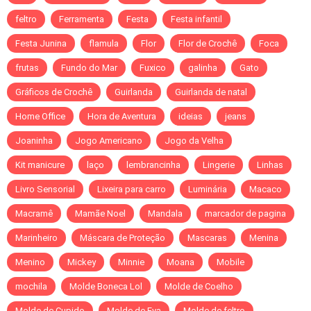
feltro
Ferramenta
Festa
Festa infantil
Festa Junina
flamula
Flor
Flor de Crochê
Foca
frutas
Fundo do Mar
Fuxico
galinha
Gato
Gráficos de Crochê
Guirlanda
Guirlanda de natal
Home Office
Hora de Aventura
ideias
jeans
Joaninha
Jogo Americano
Jogo da Velha
Kit manicure
laço
lembrancinha
Lingerie
Linhas
Livro Sensorial
Lixeira para carro
Luminária
Macaco
Macramê
Mamãe Noel
Mandala
marcador de pagina
Marinheiro
Máscara de Proteção
Mascaras
Menina
Menino
Mickey
Minnie
Moana
Mobile
mochila
Molde Boneca Lol
Molde de Coelho
Molde de Cupido
Molde de Eva
Molde de feltro