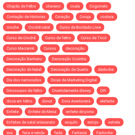
Chapéu de Feltro
chaveiro
coala
Cogumelo
Contação de Historias
Coração
Coruja
costura
croche
Crochê natal
Curso de Bordado Livre
Curso de Crochê
Curso de feltro
Curso de Tricô
Curso Macramê
Cursos
decoração
Decoração Banheiro
Decoração Cozinha
Decoração de Natal
Decoração de Quarto
dedoche
Dia dos namorados
Dicas de Marketing Digital
Dinossauro de feltro
Divertidamente disney
DIY
doce em feltro
donut
Dora Aventureira
elefante
Enfeite
Enfeite de Mesa
enfeite de porta
Enfeites de natal artesanato
esquilo
estojo
estrela
eva
faca e venda
fada
Fantasia
Fantoche