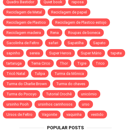
Quadro Bastidor
Quiet book
raposa
Reciclagem de Metal
Reciclagem de papel
Reciclagem de Plastico
Reciclagem de Plastico estojo
Reciclagem madeira
Rena
Roupas de boneca
Sacolinha de Feltro
safari
Sapatilha
Sapato
sapinho
sereia
Super Herois
Super Mário
tapete
tartaruga
Tema Circo
Thor
Tigre
Trico
Tricô Natal
Tulipa
Turma da Mônica
Turma do Charlie Brown
Turma do chaves
Turma do Pocoyo
Tutorial Crochê
unicórnio
ursinho Pooh
ursinhos carinhosos
urso
Ursos de Feltro
Vagonite
vaquinha
vestido
POPULAR POSTS