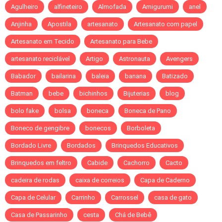
Agulheiro
alfineteiro
Almofada
Amigurumi
anel
Anjinha
Apostila
artesanato
Artesanato com papel
Artesanato em Tecido
Artesanato para Bebe
artesanato reciclável
Artigo
Astronauta
Avengers
Babador
bailarina
baleia
banana
Batizado
Batman
bebe
bichinhos
Bijuterias
blog
bolo fake
bolsa
boneca
Boneca de Pano
Boneco de gengibre
bonecos
Borboleta
Bordado Livre
Bordados
Brinquedos Educativos
Brinquedos em feltro
Cabide
Cachorro
Cacto
cadeira de rodas
caixa de correios
Capa de Caderno
Capa de Celular
Carrinho
Carrossel
casa de gato
Casa de Passarinho
cesta
Chá de Bebê