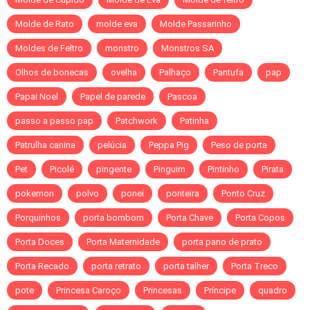
Molde de Rato
molde eva
Molde Passarinho
Moldes de Feltro
monstro
Monstros SA
Olhos de bonecas
ovelha
Palhaço
Pantufa
pap
Papai Noel
Papel de parede
Pascoa
passo a passo pap
Patchwork
Patinha
Patrulha canina
pelúcia
Peppa Pig
Peso de porta
Pet
Picolé
pingente
Pinguim
Pintinho
Pirata
pokemon
polvo
ponei
ponteira
Ponto Cruz
Porquinhos
porta bombom
Porta Chave
Porta Copos
Porta Doces
Porta Maternidade
porta pano de prato
Porta Recado
porta retrato
porta talher
Porta Treco
pote
Princesa Caroço
Princesas
Príncipe
quadro