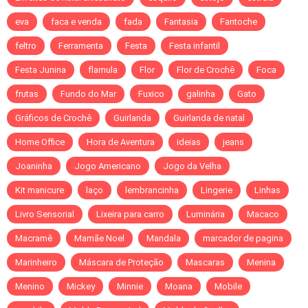
eva
faca e venda
fada
Fantasia
Fantoche
feltro
Ferramenta
Festa
Festa infantil
Festa Junina
flamula
Flor
Flor de Crochê
Foca
frutas
Fundo do Mar
Fuxico
galinha
Gato
Gráficos de Crochê
Guirlanda
Guirlanda de natal
Home Office
Hora de Aventura
ideias
jeans
Joaninha
Jogo Americano
Jogo da Velha
Kit manicure
laço
lembrancinha
Lingerie
Linhas
Livro Sensorial
Lixeira para carro
Luminária
Macaco
Macramê
Mamãe Noel
Mandala
marcador de pagina
Marinheiro
Máscara de Proteção
Mascaras
Menina
Menino
Mickey
Minnie
Moana
Mobile