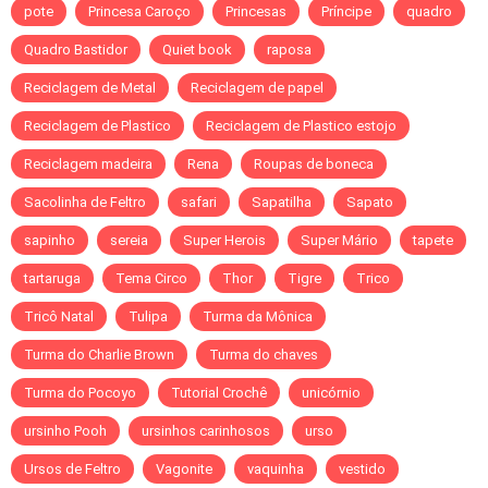
pote
Princesa Caroço
Princesas
Príncipe
quadro
Quadro Bastidor
Quiet book
raposa
Reciclagem de Metal
Reciclagem de papel
Reciclagem de Plastico
Reciclagem de Plastico estojo
Reciclagem madeira
Rena
Roupas de boneca
Sacolinha de Feltro
safari
Sapatilha
Sapato
sapinho
sereia
Super Herois
Super Mário
tapete
tartaruga
Tema Circo
Thor
Tigre
Trico
Tricô Natal
Tulipa
Turma da Mônica
Turma do Charlie Brown
Turma do chaves
Turma do Pocoyo
Tutorial Crochê
unicórnio
ursinho Pooh
ursinhos carinhosos
urso
Ursos de Feltro
Vagonite
vaquinha
vestido