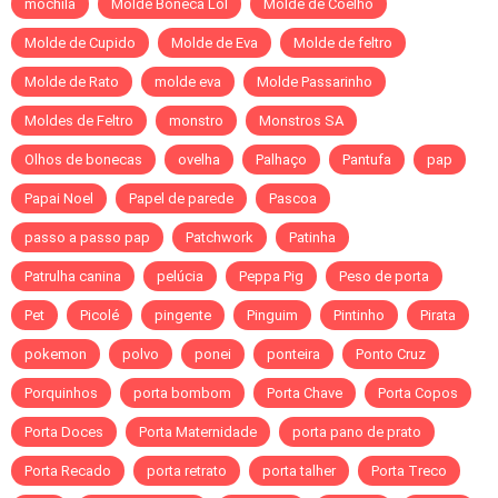
mochila
Molde Boneca Lol
Molde de Coelho
Molde de Cupido
Molde de Eva
Molde de feltro
Molde de Rato
molde eva
Molde Passarinho
Moldes de Feltro
monstro
Monstros SA
Olhos de bonecas
ovelha
Palhaço
Pantufa
pap
Papai Noel
Papel de parede
Pascoa
passo a passo pap
Patchwork
Patinha
Patrulha canina
pelúcia
Peppa Pig
Peso de porta
Pet
Picolé
pingente
Pinguim
Pintinho
Pirata
pokemon
polvo
ponei
ponteira
Ponto Cruz
Porquinhos
porta bombom
Porta Chave
Porta Copos
Porta Doces
Porta Maternidade
porta pano de prato
Porta Recado
porta retrato
porta talher
Porta Treco