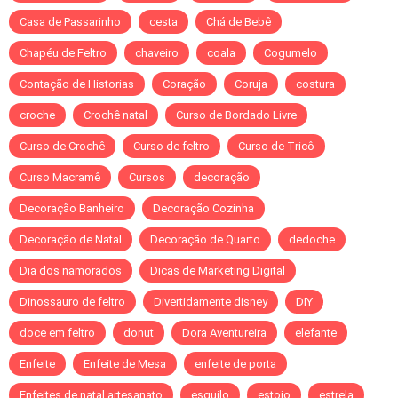
Casa de Passarinho
cesta
Chá de Bebê
Chapéu de Feltro
chaveiro
coala
Cogumelo
Contação de Historias
Coração
Coruja
costura
croche
Crochê natal
Curso de Bordado Livre
Curso de Crochê
Curso de feltro
Curso de Tricô
Curso Macramê
Cursos
decoração
Decoração Banheiro
Decoração Cozinha
Decoração de Natal
Decoração de Quarto
dedoche
Dia dos namorados
Dicas de Marketing Digital
Dinossauro de feltro
Divertidamente disney
DIY
doce em feltro
donut
Dora Aventureira
elefante
Enfeite
Enfeite de Mesa
enfeite de porta
Enfeites de natal artesanato
esquilo
estojo
estrela