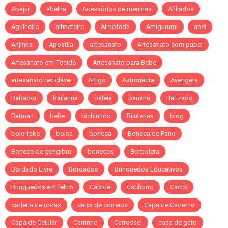
Abajur
abelha
Acessórios de meninas
Afiliados
Agulheiro
alfineteiro
Almofada
Amigurumi
anel
Anjinha
Apostila
artesanato
Artesanato com papel
Artesanato em Tecido
Artesanato para Bebe
artesanato reciclável
Artigo
Astronauta
Avengers
Babador
bailarina
baleia
banana
Batizado
Batman
bebe
bichinhos
Bijuterias
blog
bolo fake
bolsa
boneca
Boneca de Pano
Boneco de gengibre
bonecos
Borboleta
Bordado Livre
Bordados
Brinquedos Educativos
Brinquedos em feltro
Cabide
Cachorro
Cacto
cadeira de rodas
caixa de correios
Capa de Caderno
Capa de Celular
Carrinho
Carrossel
casa de gato