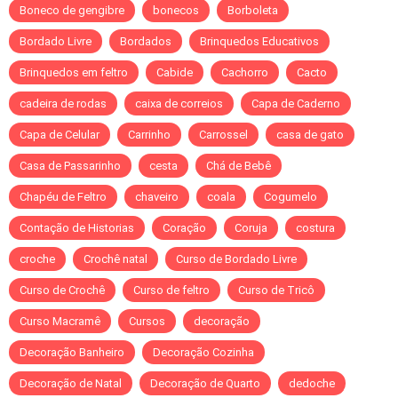
Boneco de gengibre
bonecos
Borboleta
Bordado Livre
Bordados
Brinquedos Educativos
Brinquedos em feltro
Cabide
Cachorro
Cacto
cadeira de rodas
caixa de correios
Capa de Caderno
Capa de Celular
Carrinho
Carrossel
casa de gato
Casa de Passarinho
cesta
Chá de Bebê
Chapéu de Feltro
chaveiro
coala
Cogumelo
Contação de Historias
Coração
Coruja
costura
croche
Crochê natal
Curso de Bordado Livre
Curso de Crochê
Curso de feltro
Curso de Tricô
Curso Macramê
Cursos
decoração
Decoração Banheiro
Decoração Cozinha
Decoração de Natal
Decoração de Quarto
dedoche