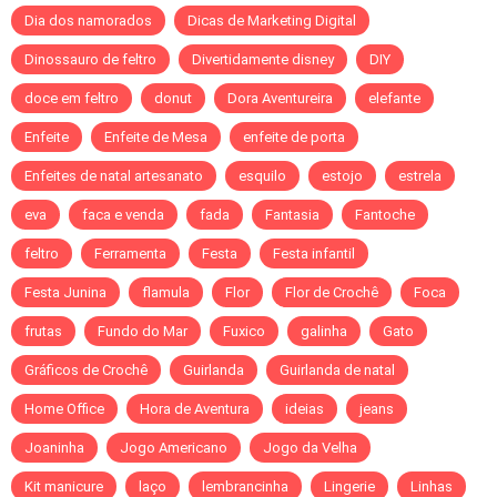
Dia dos namorados
Dicas de Marketing Digital
Dinossauro de feltro
Divertidamente disney
DIY
doce em feltro
donut
Dora Aventureira
elefante
Enfeite
Enfeite de Mesa
enfeite de porta
Enfeites de natal artesanato
esquilo
estojo
estrela
eva
faca e venda
fada
Fantasia
Fantoche
feltro
Ferramenta
Festa
Festa infantil
Festa Junina
flamula
Flor
Flor de Crochê
Foca
frutas
Fundo do Mar
Fuxico
galinha
Gato
Gráficos de Crochê
Guirlanda
Guirlanda de natal
Home Office
Hora de Aventura
ideias
jeans
Joaninha
Jogo Americano
Jogo da Velha
Kit manicure
laço
lembrancinha
Lingerie
Linhas