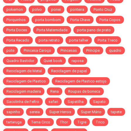
pokemon
polvo
ponei
ponteira
Ponto Cruz
Porquinhos
porta bombom
Porta Chave
Porta Copos
Porta Doces
Porta Maternidade
porta pano de prato
Porta Recado
porta retrato
porta talher
Porta Treco
pote
Princesa Caroço
Princesas
Príncipe
quadro
Quadro Bastidor
Quiet book
raposa
Reciclagem de Metal
Reciclagem de papel
Reciclagem de Plastico
Reciclagem de Plastico estojo
Reciclagem madeira
Rena
Roupas de boneca
Sacolinha de Feltro
safari
Sapatilha
Sapato
sapinho
sereia
Super Herois
Super Mário
tapete
tartaruga
Tema Circo
Thor
Tigre
Trico