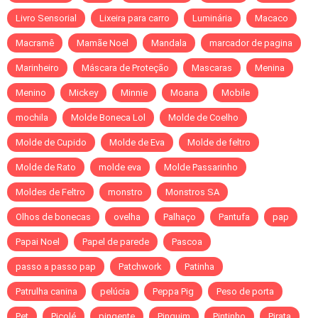
Livro Sensorial
Lixeira para carro
Luminária
Macaco
Macramê
Mamãe Noel
Mandala
marcador de pagina
Marinheiro
Máscara de Proteção
Mascaras
Menina
Menino
Mickey
Minnie
Moana
Mobile
mochila
Molde Boneca Lol
Molde de Coelho
Molde de Cupido
Molde de Eva
Molde de feltro
Molde de Rato
molde eva
Molde Passarinho
Moldes de Feltro
monstro
Monstros SA
Olhos de bonecas
ovelha
Palhaço
Pantufa
pap
Papai Noel
Papel de parede
Pascoa
passo a passo pap
Patchwork
Patinha
Patrulha canina
pelúcia
Peppa Pig
Peso de porta
Pet
Picolé
pingente
Pinguim
Pintinho
Pirata