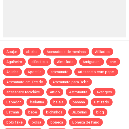
Abajur
abelha
Acessórios de meninas
Afiliados
Agulheiro
alfineteiro
Almofada
Amigurumi
anel
Anjinha
Apostila
artesanato
Artesanato com papel
Artesanato em Tecido
Artesanato para Bebe
artesanato reciclável
Artigo
Astronauta
Avengers
Babador
bailarina
baleia
banana
Batizado
Batman
bebe
bichinhos
Bijuterias
blog
bolo fake
bolsa
boneca
Boneca de Pano