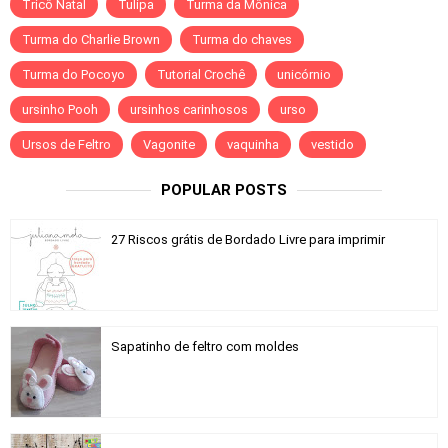
Tricô Natal
Tulipa
Turma da Mônica
Turma do Charlie Brown
Turma do chaves
Turma do Pocoyo
Tutorial Crochê
unicórnio
ursinho Pooh
ursinhos carinhosos
urso
Ursos de Feltro
Vagonite
vaquinha
vestido
POPULAR POSTS
27 Riscos grátis de Bordado Livre para imprimir
Sapatinho de feltro com moldes