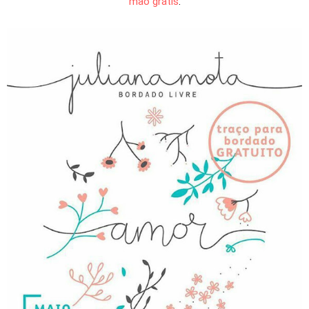
mão grátis
.