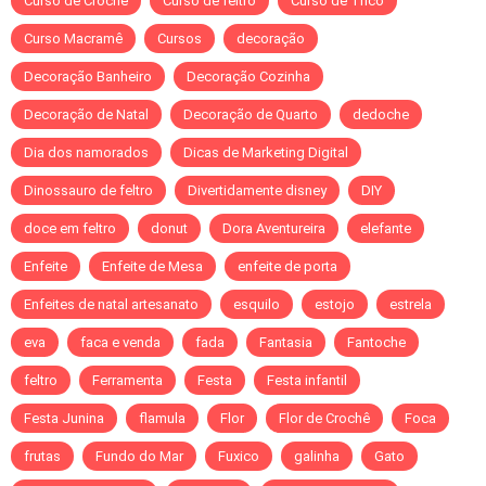
Curso de Crochê
Curso de feltro
Curso de Tricô
Curso Macramê
Cursos
decoração
Decoração Banheiro
Decoração Cozinha
Decoração de Natal
Decoração de Quarto
dedoche
Dia dos namorados
Dicas de Marketing Digital
Dinossauro de feltro
Divertidamente disney
DIY
doce em feltro
donut
Dora Aventureira
elefante
Enfeite
Enfeite de Mesa
enfeite de porta
Enfeites de natal artesanato
esquilo
estojo
estrela
eva
faca e venda
fada
Fantasia
Fantoche
feltro
Ferramenta
Festa
Festa infantil
Festa Junina
flamula
Flor
Flor de Crochê
Foca
frutas
Fundo do Mar
Fuxico
galinha
Gato