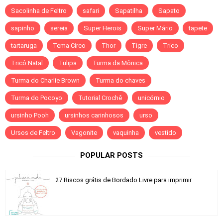
Sacolinha de Feltro
safari
Sapatilha
Sapato
sapinho
sereia
Super Herois
Super Mário
tapete
tartaruga
Tema Circo
Thor
Tigre
Trico
Tricô Natal
Tulipa
Turma da Mônica
Turma do Charlie Brown
Turma do chaves
Turma do Pocoyo
Tutorial Crochê
unicórnio
ursinho Pooh
ursinhos carinhosos
urso
Ursos de Feltro
Vagonite
vaquinha
vestido
POPULAR POSTS
27 Riscos grátis de Bordado Livre para imprimir