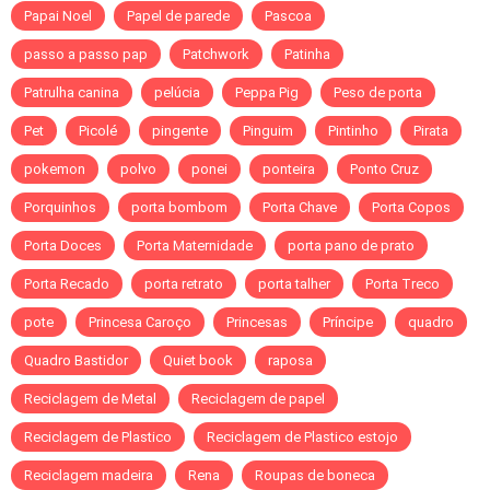
Papai Noel
Papel de parede
Pascoa
passo a passo pap
Patchwork
Patinha
Patrulha canina
pelúcia
Peppa Pig
Peso de porta
Pet
Picolé
pingente
Pinguim
Pintinho
Pirata
pokemon
polvo
ponei
ponteira
Ponto Cruz
Porquinhos
porta bombom
Porta Chave
Porta Copos
Porta Doces
Porta Maternidade
porta pano de prato
Porta Recado
porta retrato
porta talher
Porta Treco
pote
Princesa Caroço
Princesas
Príncipe
quadro
Quadro Bastidor
Quiet book
raposa
Reciclagem de Metal
Reciclagem de papel
Reciclagem de Plastico
Reciclagem de Plastico estojo
Reciclagem madeira
Rena
Roupas de boneca