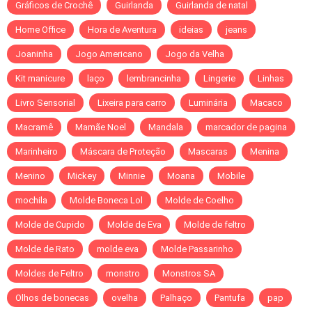
Gráficos de Crochê
Guirlanda
Guirlanda de natal
Home Office
Hora de Aventura
ideias
jeans
Joaninha
Jogo Americano
Jogo da Velha
Kit manicure
laço
lembrancinha
Lingerie
Linhas
Livro Sensorial
Lixeira para carro
Luminária
Macaco
Macramê
Mamãe Noel
Mandala
marcador de pagina
Marinheiro
Máscara de Proteção
Mascaras
Menina
Menino
Mickey
Minnie
Moana
Mobile
mochila
Molde Boneca Lol
Molde de Coelho
Molde de Cupido
Molde de Eva
Molde de feltro
Molde de Rato
molde eva
Molde Passarinho
Moldes de Feltro
monstro
Monstros SA
Olhos de bonecas
ovelha
Palhaço
Pantufa
pap