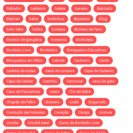
Babador
bailarina
baleia
banana
Batizado
Batman
bebe
bichinhos
Bijuterias
blog
bolo fake
bolsa
boneca
Boneca de Pano
Boneco de gengibre
bonecos
Borboleta
Bordado Livre
Bordados
Brinquedos Educativos
Brinquedos em feltro
Cabide
Cachorro
Cacto
cadeira de rodas
caixa de correios
Capa de Caderno
Capa de Celular
Carrinho
Carrossel
casa de gato
Casa de Passarinho
cesta
Chá de Bebê
Chapéu de Feltro
chaveiro
coala
Cogumelo
Contação de Historias
Coração
Coruja
costura
croche
Crochê natal
Curso de Bordado Livre