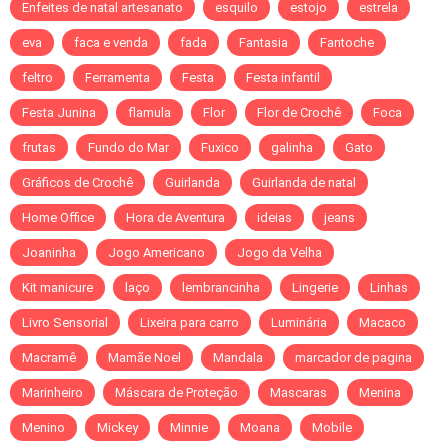
Enfeites de natal artesanato
esquilo
estojo
estrela
eva
faca e venda
fada
Fantasia
Fantoche
feltro
Ferramenta
Festa
Festa infantil
Festa Junina
flamula
Flor
Flor de Crochê
Foca
frutas
Fundo do Mar
Fuxico
galinha
Gato
Gráficos de Crochê
Guirlanda
Guirlanda de natal
Home Office
Hora de Aventura
ideias
jeans
Joaninha
Jogo Americano
Jogo da Velha
Kit manicure
laço
lembrancinha
Lingerie
Linhas
Livro Sensorial
Lixeira para carro
Luminária
Macaco
Macramê
Mamãe Noel
Mandala
marcador de pagina
Marinheiro
Máscara de Proteção
Mascaras
Menina
Menino
Mickey
Minnie
Moana
Mobile