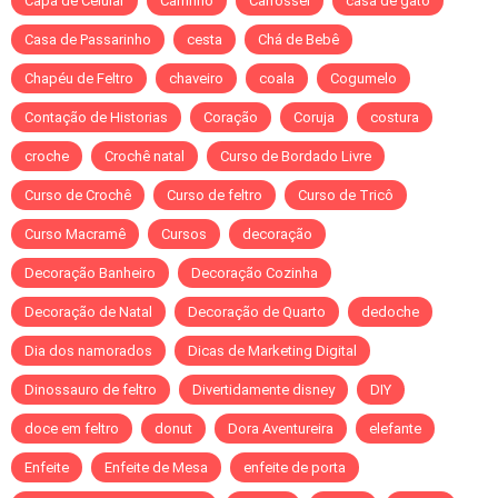
Capa de Celular
Carrinho
Carrossel
casa de gato
Casa de Passarinho
cesta
Chá de Bebê
Chapéu de Feltro
chaveiro
coala
Cogumelo
Contação de Historias
Coração
Coruja
costura
croche
Crochê natal
Curso de Bordado Livre
Curso de Crochê
Curso de feltro
Curso de Tricô
Curso Macramê
Cursos
decoração
Decoração Banheiro
Decoração Cozinha
Decoração de Natal
Decoração de Quarto
dedoche
Dia dos namorados
Dicas de Marketing Digital
Dinossauro de feltro
Divertidamente disney
DIY
doce em feltro
donut
Dora Aventureira
elefante
Enfeite
Enfeite de Mesa
enfeite de porta