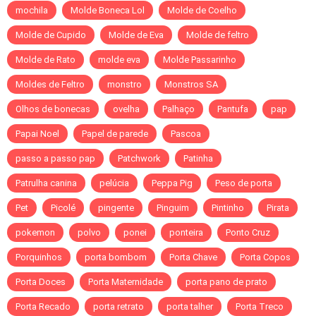
mochila
Molde Boneca Lol
Molde de Coelho
Molde de Cupido
Molde de Eva
Molde de feltro
Molde de Rato
molde eva
Molde Passarinho
Moldes de Feltro
monstro
Monstros SA
Olhos de bonecas
ovelha
Palhaço
Pantufa
pap
Papai Noel
Papel de parede
Pascoa
passo a passo pap
Patchwork
Patinha
Patrulha canina
pelúcia
Peppa Pig
Peso de porta
Pet
Picolé
pingente
Pinguim
Pintinho
Pirata
pokemon
polvo
ponei
ponteira
Ponto Cruz
Porquinhos
porta bombom
Porta Chave
Porta Copos
Porta Doces
Porta Maternidade
porta pano de prato
Porta Recado
porta retrato
porta talher
Porta Treco