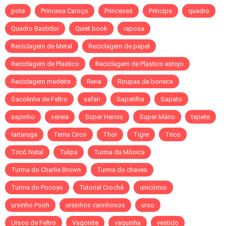
pote
Princesa Caroço
Princesas
Príncipe
quadro
Quadro Bastidor
Quiet book
raposa
Reciclagem de Metal
Reciclagem de papel
Reciclagem de Plastico
Reciclagem de Plastico estojo
Reciclagem madeira
Rena
Roupas de boneca
Sacolinha de Feltro
safari
Sapatilha
Sapato
sapinho
sereia
Super Herois
Super Mário
tapete
tartaruga
Tema Circo
Thor
Tigre
Trico
Tricô Natal
Tulipa
Turma da Mônica
Turma do Charlie Brown
Turma do chaves
Turma do Pocoyo
Tutorial Crochê
unicórnio
ursinho Pooh
ursinhos carinhosos
urso
Ursos de Feltro
Vagonite
vaquinha
vestido