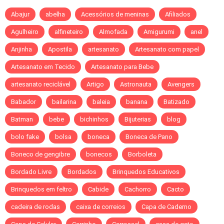
Abajur
abelha
Acessórios de meninas
Afiliados
Agulheiro
alfineteiro
Almofada
Amigurumi
anel
Anjinha
Apostila
artesanato
Artesanato com papel
Artesanato em Tecido
Artesanato para Bebe
artesanato reciclável
Artigo
Astronauta
Avengers
Babador
bailarina
baleia
banana
Batizado
Batman
bebe
bichinhos
Bijuterias
blog
bolo fake
bolsa
boneca
Boneca de Pano
Boneco de gengibre
bonecos
Borboleta
Bordado Livre
Bordados
Brinquedos Educativos
Brinquedos em feltro
Cabide
Cachorro
Cacto
cadeira de rodas
caixa de correios
Capa de Caderno