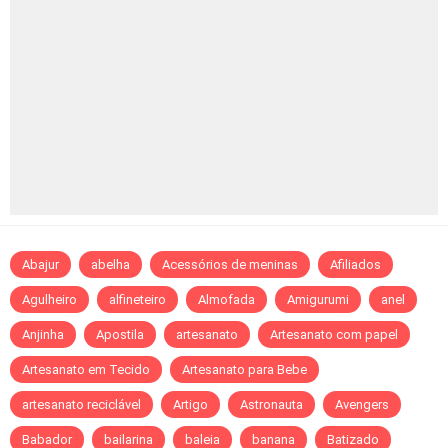
Abajur
abelha
Acessórios de meninas
Afiliados
Agulheiro
alfineteiro
Almofada
Amigurumi
anel
Anjinha
Apostila
artesanato
Artesanato com papel
Artesanato em Tecido
Artesanato para Bebe
artesanato reciclável
Artigo
Astronauta
Avengers
Babador
bailarina
baleia
banana
Batizado