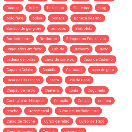
Batman
bebe
bichinhos
Bijuterias
blog
bolo fake
bolsa
boneca
Boneca de Pano
Boneco de gengibre
bonecos
Borboleta
Bordado Livre
Bordados
Brinquedos Educativos
Brinquedos em feltro
Cabide
Cachorro
Cacto
cadeira de rodas
caixa de correios
Capa de Caderno
Capa de Celular
Carrinho
Carrossel
casa de gato
Casa de Passarinho
cesta
Chá de Bebê
Chapéu de Feltro
chaveiro
coala
Cogumelo
Contação de Historias
Coração
Coruja
costura
croche
Crochê natal
Curso de Bordado Livre
Curso de Crochê
Curso de feltro
Curso de Tricô
Curso Macramê
Cursos
decoração