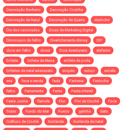
Decoração Banheiro
Decoração Cozinha
Decoração de Natal
Decoração de Quarto
dedoche
Dia dos namorados
Dicas de Marketing Digital
Dinossauro de feltro
Divertidamente disney
DIY
doce em feltro
donut
Dora Aventureira
elefante
Enfeite
Enfeite de Mesa
enfeite de porta
Enfeites de natal artesanato
esquilo
estojo
estrela
eva
faca e venda
fada
Fantasia
Fantoche
feltro
Ferramenta
Festa
Festa infantil
Festa Junina
flamula
Flor
Flor de Crochê
Foca
frutas
Fundo do Mar
Fuxico
galinha
Gato
Gráficos de Crochê
Guirlanda
Guirlanda de natal