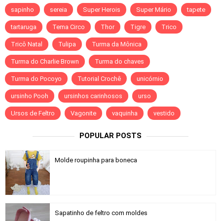
sapinho
sereia
Super Herois
Super Mário
tapete
tartaruga
Tema Circo
Thor
Tigre
Trico
Tricô Natal
Tulipa
Turma da Mônica
Turma do Charlie Brown
Turma do chaves
Turma do Pocoyo
Tutorial Crochê
unicórnio
ursinho Pooh
ursinhos carinhosos
urso
Ursos de Feltro
Vagonite
vaquinha
vestido
POPULAR POSTS
Molde roupinha para boneca
Sapatinho de feltro com moldes