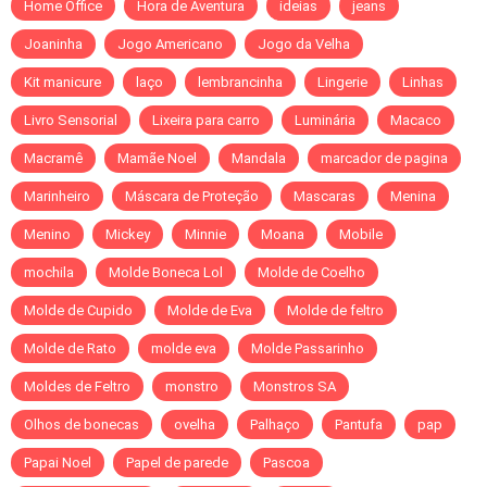
Home Office
Hora de Aventura
ideias
jeans
Joaninha
Jogo Americano
Jogo da Velha
Kit manicure
laço
lembrancinha
Lingerie
Linhas
Livro Sensorial
Lixeira para carro
Luminária
Macaco
Macramê
Mamãe Noel
Mandala
marcador de pagina
Marinheiro
Máscara de Proteção
Mascaras
Menina
Menino
Mickey
Minnie
Moana
Mobile
mochila
Molde Boneca Lol
Molde de Coelho
Molde de Cupido
Molde de Eva
Molde de feltro
Molde de Rato
molde eva
Molde Passarinho
Moldes de Feltro
monstro
Monstros SA
Olhos de bonecas
ovelha
Palhaço
Pantufa
pap
Papai Noel
Papel de parede
Pascoa