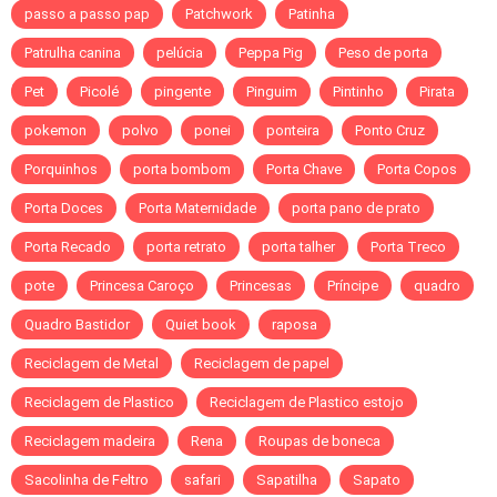
passo a passo pap
Patchwork
Patinha
Patrulha canina
pelúcia
Peppa Pig
Peso de porta
Pet
Picolé
pingente
Pinguim
Pintinho
Pirata
pokemon
polvo
ponei
ponteira
Ponto Cruz
Porquinhos
porta bombom
Porta Chave
Porta Copos
Porta Doces
Porta Maternidade
porta pano de prato
Porta Recado
porta retrato
porta talher
Porta Treco
pote
Princesa Caroço
Princesas
Príncipe
quadro
Quadro Bastidor
Quiet book
raposa
Reciclagem de Metal
Reciclagem de papel
Reciclagem de Plastico
Reciclagem de Plastico estojo
Reciclagem madeira
Rena
Roupas de boneca
Sacolinha de Feltro
safari
Sapatilha
Sapato