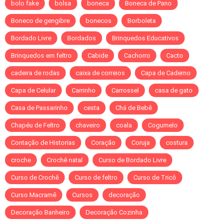
bolo fake
bolsa
boneca
Boneca de Pano
Boneco de gengibre
bonecos
Borboleta
Bordado Livre
Bordados
Brinquedos Educativos
Brinquedos em feltro
Cabide
Cachorro
Cacto
cadeira de rodas
caixa de correios
Capa de Caderno
Capa de Celular
Carrinho
Carrossel
casa de gato
Casa de Passarinho
cesta
Chá de Bebê
Chapéu de Feltro
chaveiro
coala
Cogumelo
Contação de Historias
Coração
Coruja
costura
croche
Crochê natal
Curso de Bordado Livre
Curso de Crochê
Curso de feltro
Curso de Tricô
Curso Macramê
Cursos
decoração
Decoração Banheiro
Decoração Cozinha