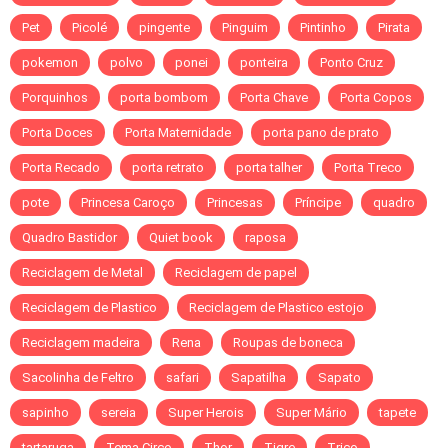
Pet
Picolé
pingente
Pinguim
Pintinho
Pirata
pokemon
polvo
ponei
ponteira
Ponto Cruz
Porquinhos
porta bombom
Porta Chave
Porta Copos
Porta Doces
Porta Maternidade
porta pano de prato
Porta Recado
porta retrato
porta talher
Porta Treco
pote
Princesa Caroço
Princesas
Príncipe
quadro
Quadro Bastidor
Quiet book
raposa
Reciclagem de Metal
Reciclagem de papel
Reciclagem de Plastico
Reciclagem de Plastico estojo
Reciclagem madeira
Rena
Roupas de boneca
Sacolinha de Feltro
safari
Sapatilha
Sapato
sapinho
sereia
Super Herois
Super Mário
tapete
tartaruga
Tema Circo
Thor
Tigre
Trico