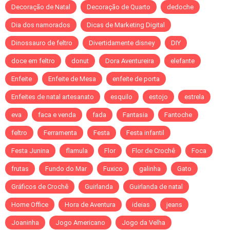
Decoração de Natal
Decoração de Quarto
dedoche
Dia dos namorados
Dicas de Marketing Digital
Dinossauro de feltro
Divertidamente disney
DIY
doce em feltro
donut
Dora Aventureira
elefante
Enfeite
Enfeite de Mesa
enfeite de porta
Enfeites de natal artesanato
esquilo
estojo
estrela
eva
faca e venda
fada
Fantasia
Fantoche
feltro
Ferramenta
Festa
Festa infantil
Festa Junina
flamula
Flor
Flor de Crochê
Foca
frutas
Fundo do Mar
Fuxico
galinha
Gato
Gráficos de Crochê
Guirlanda
Guirlanda de natal
Home Office
Hora de Aventura
ideias
jeans
Joaninha
Jogo Americano
Jogo da Velha