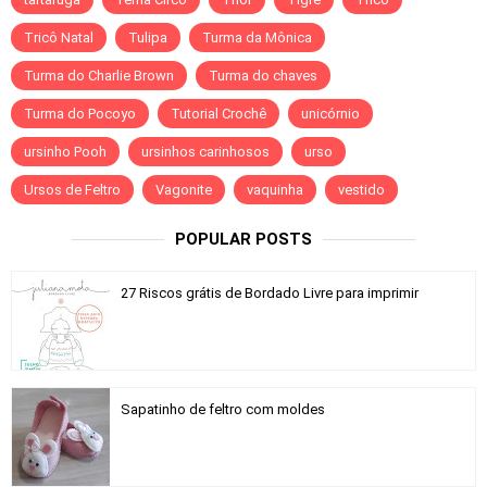
Tricô Natal
Tulipa
Turma da Mônica
Turma do Charlie Brown
Turma do chaves
Turma do Pocoyo
Tutorial Crochê
unicórnio
ursinho Pooh
ursinhos carinhosos
urso
Ursos de Feltro
Vagonite
vaquinha
vestido
POPULAR POSTS
27 Riscos grátis de Bordado Livre para imprimir
Sapatinho de feltro com moldes