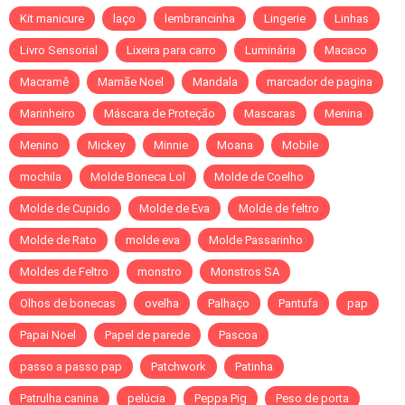
Kit manicure
laço
lembrancinha
Lingerie
Linhas
Livro Sensorial
Lixeira para carro
Luminária
Macaco
Macramê
Mamãe Noel
Mandala
marcador de pagina
Marinheiro
Máscara de Proteção
Mascaras
Menina
Menino
Mickey
Minnie
Moana
Mobile
mochila
Molde Boneca Lol
Molde de Coelho
Molde de Cupido
Molde de Eva
Molde de feltro
Molde de Rato
molde eva
Molde Passarinho
Moldes de Feltro
monstro
Monstros SA
Olhos de bonecas
ovelha
Palhaço
Pantufa
pap
Papai Noel
Papel de parede
Pascoa
passo a passo pap
Patchwork
Patinha
Patrulha canina
pelúcia
Peppa Pig
Peso de porta