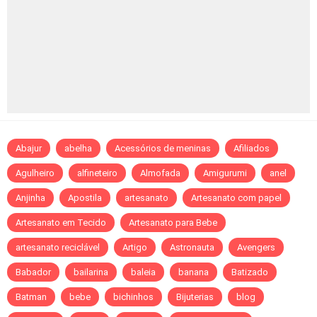
Abajur
abelha
Acessórios de meninas
Afiliados
Agulheiro
alfineteiro
Almofada
Amigurumi
anel
Anjinha
Apostila
artesanato
Artesanato com papel
Artesanato em Tecido
Artesanato para Bebe
artesanato reciclável
Artigo
Astronauta
Avengers
Babador
bailarina
baleia
banana
Batizado
Batman
bebe
bichinhos
Bijuterias
blog