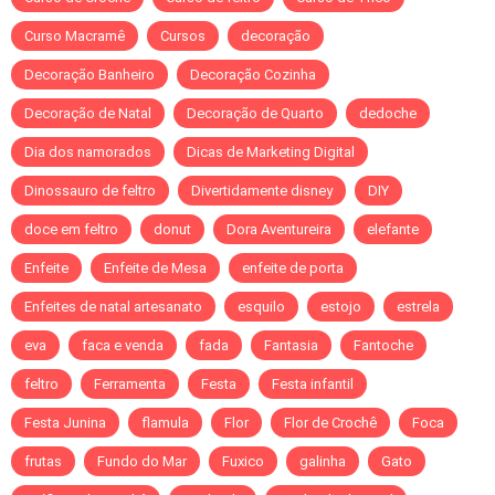
Curso Macramê
Cursos
decoração
Decoração Banheiro
Decoração Cozinha
Decoração de Natal
Decoração de Quarto
dedoche
Dia dos namorados
Dicas de Marketing Digital
Dinossauro de feltro
Divertidamente disney
DIY
doce em feltro
donut
Dora Aventureira
elefante
Enfeite
Enfeite de Mesa
enfeite de porta
Enfeites de natal artesanato
esquilo
estojo
estrela
eva
faca e venda
fada
Fantasia
Fantoche
feltro
Ferramenta
Festa
Festa infantil
Festa Junina
flamula
Flor
Flor de Crochê
Foca
frutas
Fundo do Mar
Fuxico
galinha
Gato