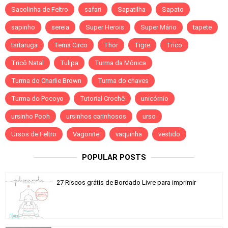
Sacolinha de Feltro
safari
Sapatilha
Sapato
sapinho
sereia
Super Herois
Super Mário
tapete
tartaruga
Tema Circo
Thor
Tigre
Trico
Tricô Natal
Tulipa
Turma da Mônica
Turma do Charlie Brown
Turma do chaves
Turma do Pocoyo
Tutorial Crochê
unicórnio
ursinho Pooh
ursinhos carinhosos
urso
Ursos de Feltro
Vagonite
vaquinha
vestido
POPULAR POSTS
27 Riscos grátis de Bordado Livre para imprimir