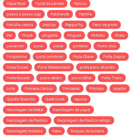
Papai Noel
Papel de parede
Pascoa
passo a passo pap
Patchwork
Patinha
Patrulha canina
pelúcia
Peppa Pig
Peso de porta
Pet
Picolé
pingente
Pinguim
Pintinho
Pirata
pokemon
polvo
ponei
ponteira
Ponto Cruz
Porquinhos
porta bombom
Porta Chave
Porta Copos
Porta Doces
Porta Maternidade
porta pano de prato
Porta Recado
porta retrato
porta talher
Porta Treco
pote
Princesa Caroço
Princesas
Príncipe
quadro
Quadro Bastidor
Quiet book
raposa
Reciclagem de Metal
Reciclagem de papel
Reciclagem de Plastico
Reciclagem de Plastico estojo
Reciclagem madeira
Rena
Roupas de boneca