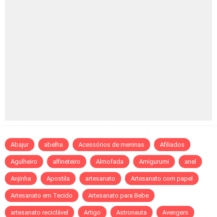
Abajur
abelha
Acessórios de meninas
Afiliados
Agulheiro
alfineteiro
Almofada
Amigurumi
anel
Anjinha
Apostila
artesanato
Artesanato com papel
Artesanato em Tecido
Artesanato para Bebe
artesanato reciclável
Artigo
Astronauta
Avengers