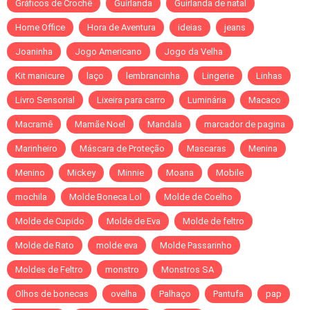
Gráficos de Crochê
Guirlanda
Guirlanda de natal
Home Office
Hora de Aventura
ideias
jeans
Joaninha
Jogo Americano
Jogo da Velha
Kit manicure
laço
lembrancinha
Lingerie
Linhas
Livro Sensorial
Lixeira para carro
Luminária
Macaco
Macramê
Mamãe Noel
Mandala
marcador de pagina
Marinheiro
Máscara de Proteção
Mascaras
Menina
Menino
Mickey
Minnie
Moana
Mobile
mochila
Molde Boneca Lol
Molde de Coelho
Molde de Cupido
Molde de Eva
Molde de feltro
Molde de Rato
molde eva
Molde Passarinho
Moldes de Feltro
monstro
Monstros SA
Olhos de bonecas
ovelha
Palhaço
Pantufa
pap