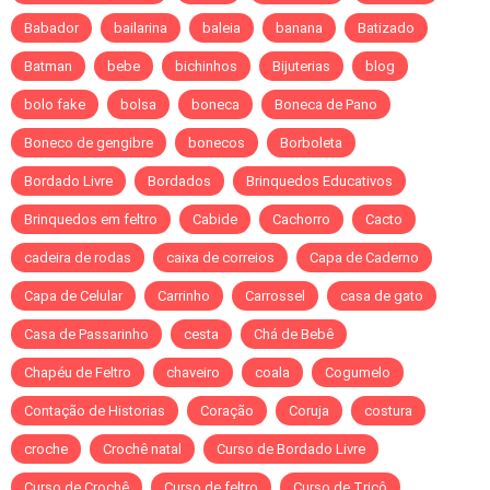
Babador
bailarina
baleia
banana
Batizado
Batman
bebe
bichinhos
Bijuterias
blog
bolo fake
bolsa
boneca
Boneca de Pano
Boneco de gengibre
bonecos
Borboleta
Bordado Livre
Bordados
Brinquedos Educativos
Brinquedos em feltro
Cabide
Cachorro
Cacto
cadeira de rodas
caixa de correios
Capa de Caderno
Capa de Celular
Carrinho
Carrossel
casa de gato
Casa de Passarinho
cesta
Chá de Bebê
Chapéu de Feltro
chaveiro
coala
Cogumelo
Contação de Historias
Coração
Coruja
costura
croche
Crochê natal
Curso de Bordado Livre
Curso de Crochê
Curso de feltro
Curso de Tricô