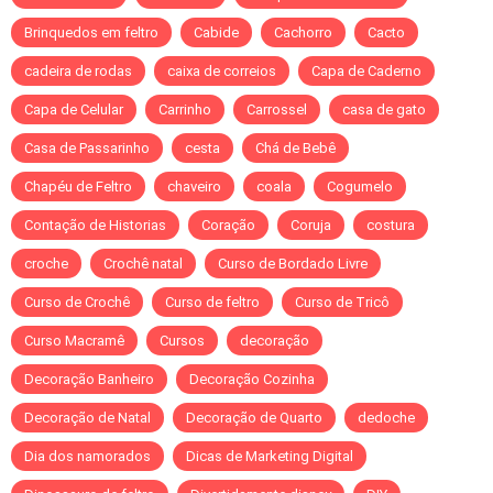
Brinquedos em feltro
Cabide
Cachorro
Cacto
cadeira de rodas
caixa de correios
Capa de Caderno
Capa de Celular
Carrinho
Carrossel
casa de gato
Casa de Passarinho
cesta
Chá de Bebê
Chapéu de Feltro
chaveiro
coala
Cogumelo
Contação de Historias
Coração
Coruja
costura
croche
Crochê natal
Curso de Bordado Livre
Curso de Crochê
Curso de feltro
Curso de Tricô
Curso Macramê
Cursos
decoração
Decoração Banheiro
Decoração Cozinha
Decoração de Natal
Decoração de Quarto
dedoche
Dia dos namorados
Dicas de Marketing Digital