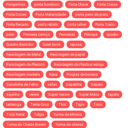
Porquinhos
porta bombom
Porta Chave
Porta Copos
Porta Doces
Porta Maternidade
porta pano de prato
Porta Recado
porta retrato
porta talher
Porta Treco
pote
Princesa Caroço
Princesas
Príncipe
quadro
Quadro Bastidor
Quiet book
raposa
Reciclagem de Metal
Reciclagem de papel
Reciclagem de Plastico
Reciclagem de Plastico estojo
Reciclagem madeira
Rena
Roupas de boneca
Sacolinha de Feltro
safari
Sapatilha
Sapato
sapinho
sereia
Super Herois
Super Mário
tapete
tartaruga
Tema Circo
Thor
Tigre
Trico
Tricô Natal
Tulipa
Turma da Mônica
Turma do Charlie Brown
Turma do chaves