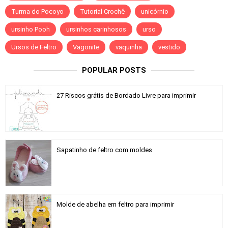
Turma do Pocoyo
Tutorial Crochê
unicórnio
ursinho Pooh
ursinhos carinhosos
urso
Ursos de Feltro
Vagonite
vaquinha
vestido
POPULAR POSTS
27 Riscos grátis de Bordado Livre para imprimir
Sapatinho de feltro com moldes
Molde de abelha em feltro para imprimir