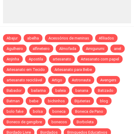
Abajur
abelha
Acessórios de meninas
Afiliados
Agulheiro
alfineteiro
Almofada
Amigurumi
anel
Anjinha
Apostila
artesanato
Artesanato com papel
Artesanato em Tecido
Artesanato para Bebe
artesanato reciclável
Artigo
Astronauta
Avengers
Babador
bailarina
baleia
banana
Batizado
Batman
bebe
bichinhos
Bijuterias
blog
bolo fake
bolsa
boneca
Boneca de Pano
Boneco de gengibre
bonecos
Borboleta
Bordado Livre
Bordados
Brinquedos Educativos