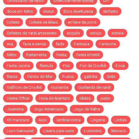
Dinossauro de feltro
Divertidamente disney
DIY
doce em feltro
donut
Dora Aventureira
elefante
Enfeite
Enfeite de Mesa
enfeite de porta
Enfeites de natal artesanato
esquilo
estojo
estrela
eva
faca e venda
fada
Fantasia
Fantoche
feltro
Ferramenta
Festa
Festa infantil
Festa Junina
flamula
Flor
Flor de Crochê
Foca
frutas
Fundo do Mar
Fuxico
galinha
Gato
Gráficos de Crochê
Guirlanda
Guirlanda de natal
Home Office
Hora de Aventura
ideias
jeans
Joaninha
Jogo Americano
Jogo da Velha
Kit manicure
laço
lembrancinha
Lingerie
Linhas
Livro Sensorial
Lixeira para carro
Luminária
Macaco