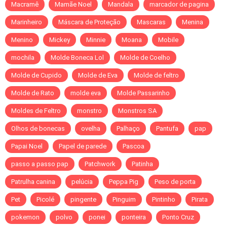
Macramê
Mamãe Noel
Mandala
marcador de pagina
Marinheiro
Máscara de Proteção
Mascaras
Menina
Menino
Mickey
Minnie
Moana
Mobile
mochila
Molde Boneca Lol
Molde de Coelho
Molde de Cupido
Molde de Eva
Molde de feltro
Molde de Rato
molde eva
Molde Passarinho
Moldes de Feltro
monstro
Monstros SA
Olhos de bonecas
ovelha
Palhaço
Pantufa
pap
Papai Noel
Papel de parede
Pascoa
passo a passo pap
Patchwork
Patinha
Patrulha canina
pelúcia
Peppa Pig
Peso de porta
Pet
Picolé
pingente
Pinguim
Pintinho
Pirata
pokemon
polvo
ponei
ponteira
Ponto Cruz