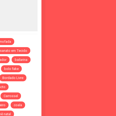
lmofada
esanato em Tecido
ador
bailarina
bolo fake
Bordado Livre
acto
Carrossel
eiro
coala
ê natal