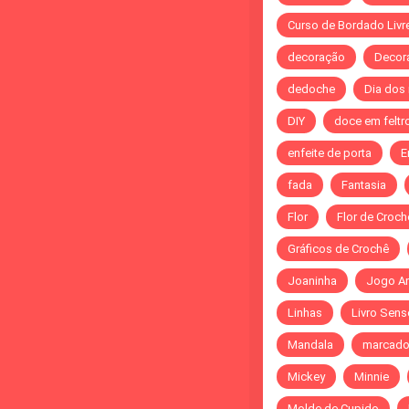
Curso de Bordado Livr
decoração
Decor
dedoche
Dia dos
DIY
doce em feltr
enfeite de porta
E
fada
Fantasia
Flor
Flor de Croch
Gráficos de Crochê
Joaninha
Jogo A
Linhas
Livro Sens
Mandala
marcado
Mickey
Minnie
Molde de Cupido