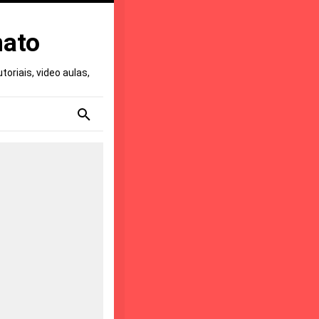
nato
oriais, video aulas,