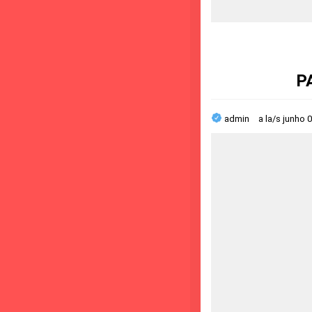
P
admin
a la/s
junho 0