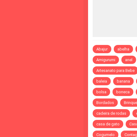
Abajur
abelha
Amigurumi
anel
Artesanato para Bebe
baleia
banana
bolsa
boneca
Bordados
Brinqu
cadeira de rodas
casa de gato
Cas
Cogumelo
Contaç