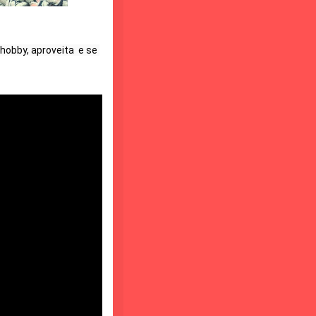
obby, aproveita  e se 