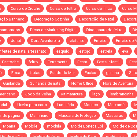
e
Curso de Crochê
Curso de feltro
Curso de Tricô
Curso M
ação Banheiro
Decoração Cozinha
Decoração de Natal
Decora
 namorados
Dicas de Marketing Digital
Dinossauro de feltro
Di
o
donut
Dora Aventureira
elefante
Enfeite
Enfeite de 
nfeites de natal artesanato
esquilo
estojo
estrela
eva
Fantoche
feltro
Ferramenta
Festa
Festa infantil
Fest
ê
Foca
frutas
Fundo do Mar
Fuxico
galinha
Gat
Guirlanda
Guirlanda de natal
Home Office
Hora de Aventura
mericano
Jogo da Velha
Kit manicure
laço
lembrancinha
orial
Lixeira para carro
Luminária
Macaco
Macramê
M
r de pagina
Marinheiro
Máscara de Proteção
Mascaras
M
Moana
Mobile
mochila
Molde Boneca Lol
Molde de Co
Molde de Eva
Molde de feltro
Molde de Rato
molde eva
M