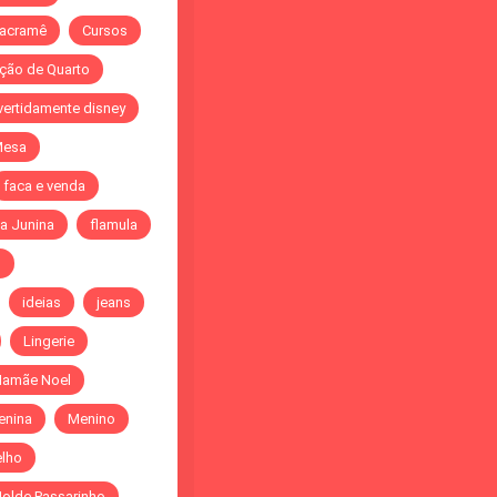
acramê
Cursos
ção de Quarto
vertidamente disney
Mesa
faca e venda
a Junina
flamula
o
ideias
jeans
Lingerie
amãe Noel
enina
Menino
elho
olde Passarinho