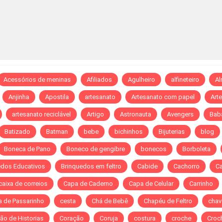
Acessórios de meninas
Afiliados
Agulheiro
alfineteiro
A
Anjinha
Apostila
artesanato
Artesanato com papel
Art
artesanato reciclável
Artigo
Astronauta
Avengers
Bab
Batizado
Batman
bebe
bichinhos
Bijuterias
blog
Boneca de Pano
Boneco de gengibre
bonecos
Borboleta
edos Educativos
Brinquedos em feltro
Cabide
Cachorro
C
caixa de correios
Capa de Caderno
Capa de Celular
Carrinho
a de Passarinho
cesta
Chá de Bebê
Chapéu de Feltro
chav
ão de Historias
Coração
Coruja
costura
croche
Croch