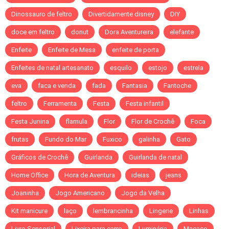
Dinossauro de feltro
Divertidamente disney
DIY
doce em feltro
donut
Dora Aventureira
elefante
Enfeite
Enfeite de Mesa
enfeite de porta
Enfeites de natal artesanato
esquilo
estojo
estrela
eva
faca e venda
fada
Fantasia
Fantoche
feltro
Ferramenta
Festa
Festa infantil
Festa Junina
flamula
Flor
Flor de Crochê
Foca
frutas
Fundo do Mar
Fuxico
galinha
Gato
Gráficos de Crochê
Guirlanda
Guirlanda de natal
Home Office
Hora de Aventura
ideias
jeans
Joaninha
Jogo Americano
Jogo da Velha
Kit manicure
laço
lembrancinha
Lingerie
Linhas
Livro Sensorial
Lixeira para carro
Luminária
Macaco