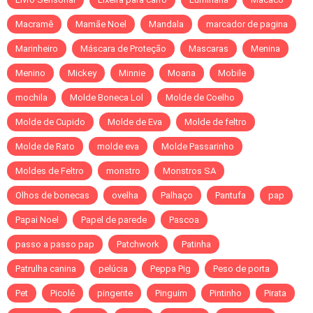
Macramê
Mamãe Noel
Mandala
marcador de pagina
Marinheiro
Máscara de Proteção
Mascaras
Menina
Menino
Mickey
Minnie
Moana
Mobile
mochila
Molde Boneca Lol
Molde de Coelho
Molde de Cupido
Molde de Eva
Molde de feltro
Molde de Rato
molde eva
Molde Passarinho
Moldes de Feltro
monstro
Monstros SA
Olhos de bonecas
ovelha
Palhaço
Pantufa
pap
Papai Noel
Papel de parede
Pascoa
passo a passo pap
Patchwork
Patinha
Patrulha canina
pelúcia
Peppa Pig
Peso de porta
Pet
Picolé
pingente
Pinguim
Pintinho
Pirata