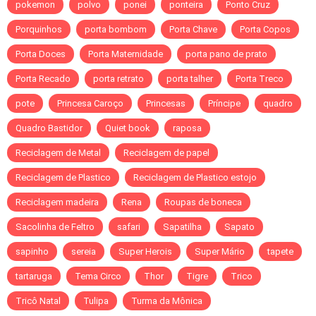
pokemon
polvo
ponei
ponteira
Ponto Cruz
Porquinhos
porta bombom
Porta Chave
Porta Copos
Porta Doces
Porta Maternidade
porta pano de prato
Porta Recado
porta retrato
porta talher
Porta Treco
pote
Princesa Caroço
Princesas
Príncipe
quadro
Quadro Bastidor
Quiet book
raposa
Reciclagem de Metal
Reciclagem de papel
Reciclagem de Plastico
Reciclagem de Plastico estojo
Reciclagem madeira
Rena
Roupas de boneca
Sacolinha de Feltro
safari
Sapatilha
Sapato
sapinho
sereia
Super Herois
Super Mário
tapete
tartaruga
Tema Circo
Thor
Tigre
Trico
Tricô Natal
Tulipa
Turma da Mônica