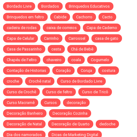
Bordado Livre
Bordados
Brinquedos Educativos
Brinquedos em feltro
Cabide
Cachorro
Cacto
cadeira de rodas
caixa de correios
Capa de Caderno
Capa de Celular
Carrinho
Carrossel
casa de gato
Casa de Passarinho
cesta
Chá de Bebê
Chapéu de Feltro
chaveiro
coala
Cogumelo
Contação de Historias
Coração
Coruja
costura
croche
Crochê natal
Curso de Bordado Livre
Curso de Crochê
Curso de feltro
Curso de Tricô
Curso Macramê
Cursos
decoração
Decoração Banheiro
Decoração Cozinha
Decoração de Natal
Decoração de Quarto
dedoche
Dia dos namorados
Dicas de Marketing Digital