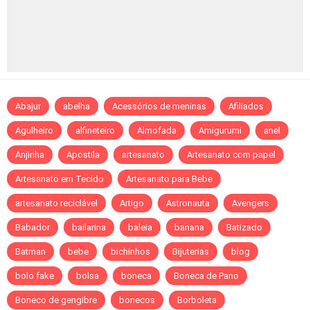
Abajur
abelha
Acessórios de meninas
Afiliados
Agulheiro
alfineteiro
Almofada
Amigurumi
anel
Anjinha
Apostila
artesanato
Artesanato com papel
Artesanato em Tecido
Artesanato para Bebe
artesanato reciclável
Artigo
Astronauta
Avengers
Babador
bailarina
baleia
banana
Batizado
Batman
bebe
bichinhos
Bijuterias
blog
bolo fake
bolsa
boneca
Boneca de Pano
Boneco de gengibre
bonecos
Borboleta