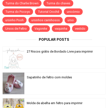
Turma do Charlie Brown
Turma do chaves
Turma do Pocoyo
Tutorial Crochê
unicórnio
ursinho Pooh
ursinhos carinhosos
urso
Ursos de Feltro
Vagonite
vaquinha
vestido
POPULAR POSTS
27 Riscos grátis de Bordado Livre para imprimir
Sapatinho de feltro com moldes
Molde de abelha em feltro para imprimir