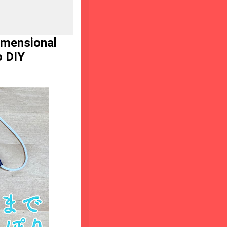
imensional
o DIY