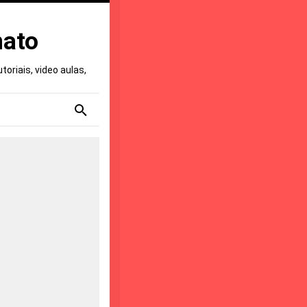
nato
oriais, video aulas,