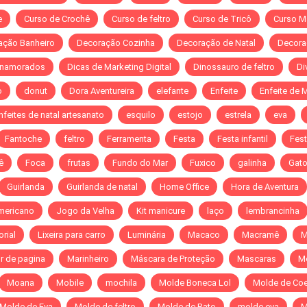
e
Curso de Crochê
Curso de feltro
Curso de Tricô
Curso M
ação Banheiro
Decoração Cozinha
Decoração de Natal
Decora
 namorados
Dicas de Marketing Digital
Dinossauro de feltro
Di
o
donut
Dora Aventureira
elefante
Enfeite
Enfeite de 
nfeites de natal artesanato
esquilo
estojo
estrela
eva
Fantoche
feltro
Ferramenta
Festa
Festa infantil
Fest
ê
Foca
frutas
Fundo do Mar
Fuxico
galinha
Gat
Guirlanda
Guirlanda de natal
Home Office
Hora de Aventura
mericano
Jogo da Velha
Kit manicure
laço
lembrancinha
orial
Lixeira para carro
Luminária
Macaco
Macramê
M
r de pagina
Marinheiro
Máscara de Proteção
Mascaras
M
Moana
Mobile
mochila
Molde Boneca Lol
Molde de Co
Molde de Eva
Molde de feltro
Molde de Rato
molde eva
M