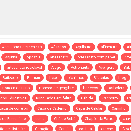
Acessórios de meninas
Afiliados
Agulheiro
alfineteiro
A
Anjinha
Apostila
artesanato
Artesanato com papel
Art
artesanato reciclável
Artigo
Astronauta
Avengers
Bab
Batizado
Batman
bebe
bichinhos
Bijuterias
blog
Boneca de Pano
Boneco de gengibre
bonecos
Borboleta
edos Educativos
Brinquedos em feltro
Cabide
Cachorro
C
caixa de correios
Capa de Caderno
Capa de Celular
Carrinho
a de Passarinho
cesta
Chá de Bebê
Chapéu de Feltro
chav
ão de Historias
Coração
Coruja
costura
croche
Croch