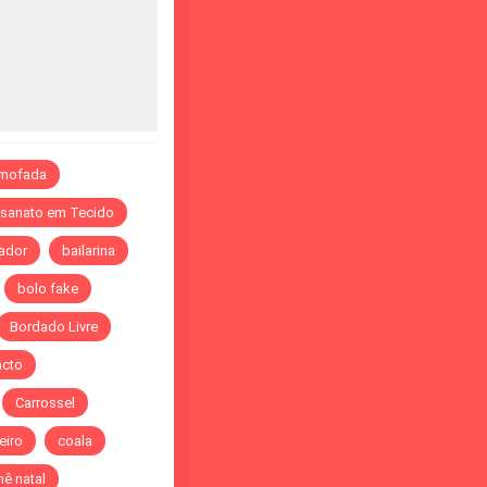
lmofada
esanato em Tecido
ador
bailarina
bolo fake
Bordado Livre
acto
Carrossel
eiro
coala
ê natal