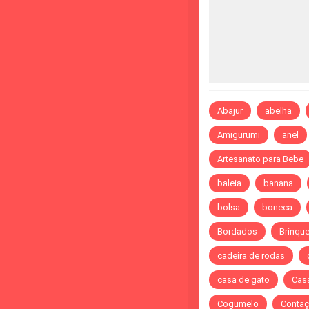
Abajur
abelha
Amigurumi
anel
Artesanato para Bebe
baleia
banana
bolsa
boneca
Bordados
Brinqu
cadeira de rodas
casa de gato
Cas
Cogumelo
Contaç