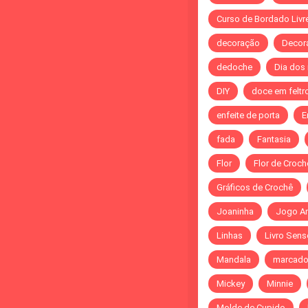
Curso de Bordado Livr
decoração
Decor
dedoche
Dia dos
DIY
doce em feltr
enfeite de porta
E
fada
Fantasia
Flor
Flor de Croch
Gráficos de Crochê
Joaninha
Jogo A
Linhas
Livro Sens
Mandala
marcado
Mickey
Minnie
Molde de Cupido