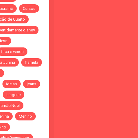
acramê
Cursos
ção de Quarto
vertidamente disney
Mesa
faca e venda
a Junina
flamula
o
ideias
jeans
Lingerie
amãe Noel
enina
Menino
elho
olde Passarinho