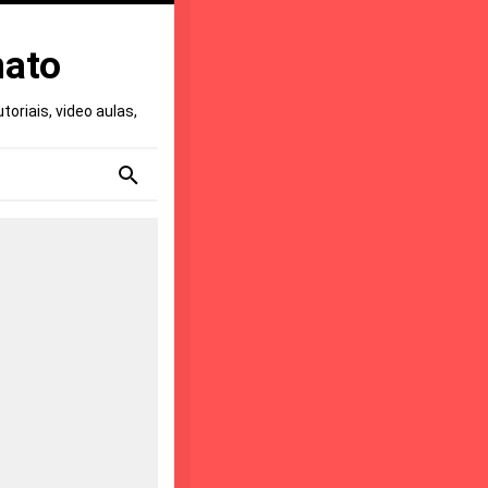
nato
oriais, video aulas,