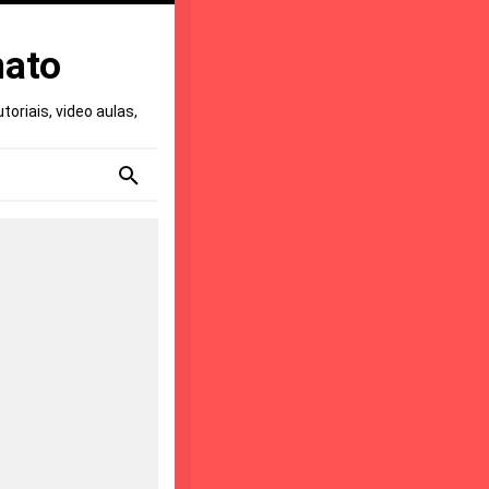
nato
oriais, video aulas,