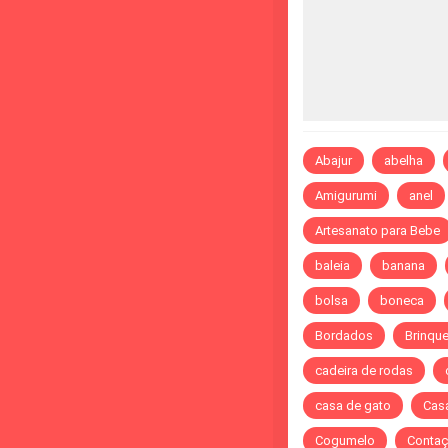
Abajur
abelha
Amigurumi
anel
Artesanato para Bebe
baleia
banana
bolsa
boneca
Bordados
Brinqu
cadeira de rodas
casa de gato
Cas
Cogumelo
Contaç