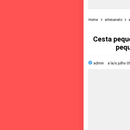
Home
artesanato
Cesta peque
pequ
admin
a la/s
julho 0