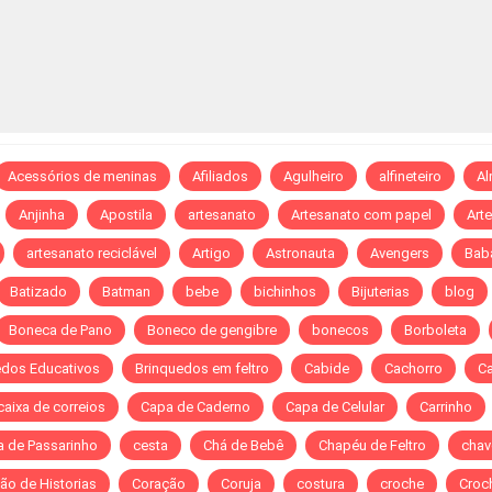
Acessórios de meninas
Afiliados
Agulheiro
alfineteiro
A
Anjinha
Apostila
artesanato
Artesanato com papel
Art
artesanato reciclável
Artigo
Astronauta
Avengers
Bab
Batizado
Batman
bebe
bichinhos
Bijuterias
blog
Boneca de Pano
Boneco de gengibre
bonecos
Borboleta
edos Educativos
Brinquedos em feltro
Cabide
Cachorro
C
caixa de correios
Capa de Caderno
Capa de Celular
Carrinho
a de Passarinho
cesta
Chá de Bebê
Chapéu de Feltro
chav
ão de Historias
Coração
Coruja
costura
croche
Croch