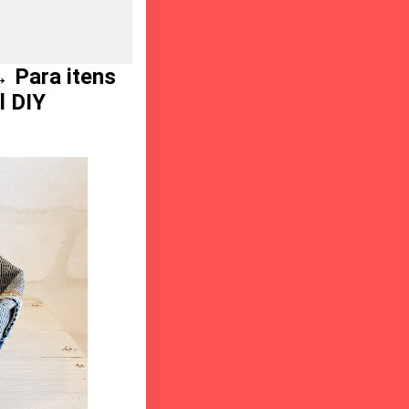
→ Para itens
l DIY