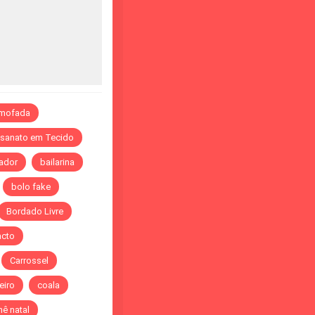
lmofada
esanato em Tecido
ador
bailarina
bolo fake
Bordado Livre
acto
Carrossel
eiro
coala
ê natal