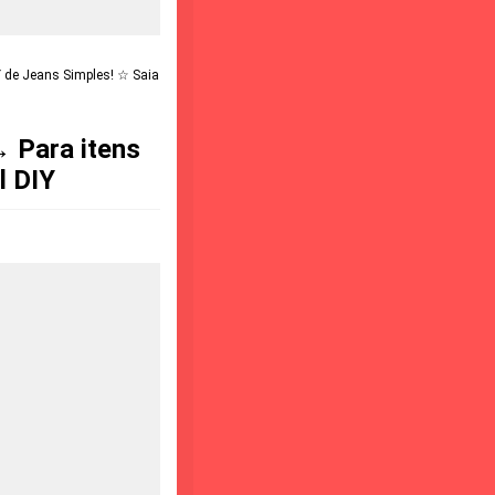
 de Jeans Simples! ☆ Saia
→ Para itens
l DIY