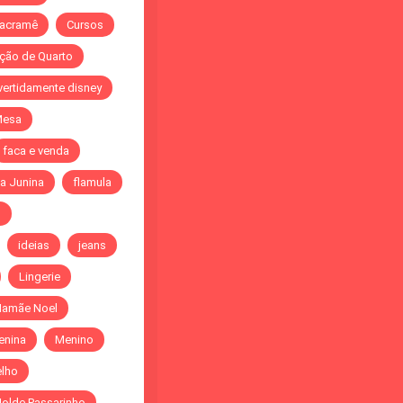
acramê
Cursos
ção de Quarto
vertidamente disney
Mesa
faca e venda
a Junina
flamula
o
ideias
jeans
Lingerie
amãe Noel
enina
Menino
elho
olde Passarinho