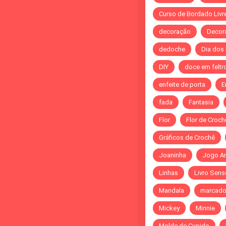
Curso de Bordado Livr
decoração
Decor
dedoche
Dia dos
DIY
doce em feltr
enfeite de porta
E
fada
Fantasia
Flor
Flor de Croch
Gráficos de Crochê
Joaninha
Jogo A
Linhas
Livro Sens
Mandala
marcado
Mickey
Minnie
Molde de Cupido