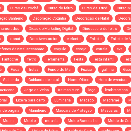
e
Curso de Crochê
Curso de feltro
Curso de Tricô
Curso M
ação Banheiro
Decoração Cozinha
Decoração de Natal
Decora
 namorados
Dicas de Marketing Digital
Dinossauro de feltro
Di
o
donut
Dora Aventureira
elefante
Enfeite
Enfeite de 
nfeites de natal artesanato
esquilo
estojo
estrela
eva
Fantoche
feltro
Ferramenta
Festa
Festa infantil
Fest
ê
Foca
frutas
Fundo do Mar
Fuxico
galinha
Gat
Guirlanda
Guirlanda de natal
Home Office
Hora de Aventura
mericano
Jogo da Velha
Kit manicure
laço
lembrancinha
orial
Lixeira para carro
Luminária
Macaco
Macramê
M
r de pagina
Marinheiro
Máscara de Proteção
Mascaras
M
Moana
Mobile
mochila
Molde Boneca Lol
Molde de Co
Molde de Eva
Molde de feltro
Molde de Rato
molde eva
M