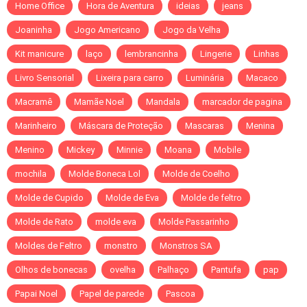
Home Office
Hora de Aventura
ideias
jeans
Joaninha
Jogo Americano
Jogo da Velha
Kit manicure
laço
lembrancinha
Lingerie
Linhas
Livro Sensorial
Lixeira para carro
Luminária
Macaco
Macramê
Mamãe Noel
Mandala
marcador de pagina
Marinheiro
Máscara de Proteção
Mascaras
Menina
Menino
Mickey
Minnie
Moana
Mobile
mochila
Molde Boneca Lol
Molde de Coelho
Molde de Cupido
Molde de Eva
Molde de feltro
Molde de Rato
molde eva
Molde Passarinho
Moldes de Feltro
monstro
Monstros SA
Olhos de bonecas
ovelha
Palhaço
Pantufa
pap
Papai Noel
Papel de parede
Pascoa