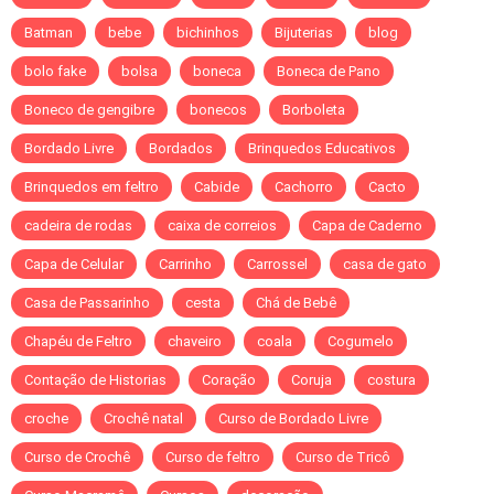
Batman
bebe
bichinhos
Bijuterias
blog
bolo fake
bolsa
boneca
Boneca de Pano
Boneco de gengibre
bonecos
Borboleta
Bordado Livre
Bordados
Brinquedos Educativos
Brinquedos em feltro
Cabide
Cachorro
Cacto
cadeira de rodas
caixa de correios
Capa de Caderno
Capa de Celular
Carrinho
Carrossel
casa de gato
Casa de Passarinho
cesta
Chá de Bebê
Chapéu de Feltro
chaveiro
coala
Cogumelo
Contação de Historias
Coração
Coruja
costura
croche
Crochê natal
Curso de Bordado Livre
Curso de Crochê
Curso de feltro
Curso de Tricô