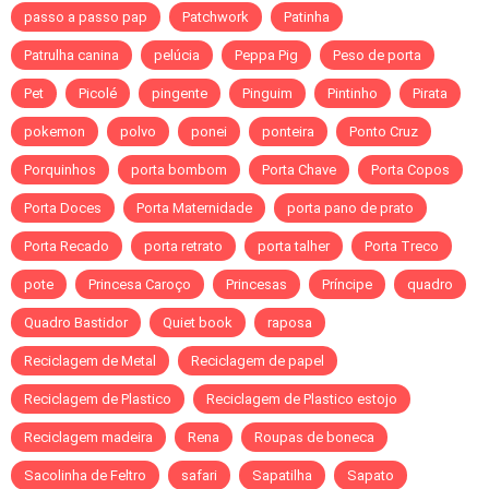
passo a passo pap
Patchwork
Patinha
Patrulha canina
pelúcia
Peppa Pig
Peso de porta
Pet
Picolé
pingente
Pinguim
Pintinho
Pirata
pokemon
polvo
ponei
ponteira
Ponto Cruz
Porquinhos
porta bombom
Porta Chave
Porta Copos
Porta Doces
Porta Maternidade
porta pano de prato
Porta Recado
porta retrato
porta talher
Porta Treco
pote
Princesa Caroço
Princesas
Príncipe
quadro
Quadro Bastidor
Quiet book
raposa
Reciclagem de Metal
Reciclagem de papel
Reciclagem de Plastico
Reciclagem de Plastico estojo
Reciclagem madeira
Rena
Roupas de boneca
Sacolinha de Feltro
safari
Sapatilha
Sapato