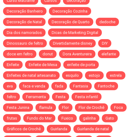
Curso Macramê
Cursos
decoração
Decoração Banheiro
Decoração Cozinha
Decoração de Natal
Decoração de Quarto
dedoche
Dia dos namorados
Dicas de Marketing Digital
Dinossauro de feltro
Divertidamente disney
DIY
doce em feltro
donut
Dora Aventureira
elefante
Enfeite
Enfeite de Mesa
enfeite de porta
Enfeites de natal artesanato
esquilo
estojo
estrela
eva
faca e venda
fada
Fantasia
Fantoche
feltro
Ferramenta
Festa
Festa infantil
Festa Junina
flamula
Flor
Flor de Crochê
Foca
frutas
Fundo do Mar
Fuxico
galinha
Gato
Gráficos de Crochê
Guirlanda
Guirlanda de natal