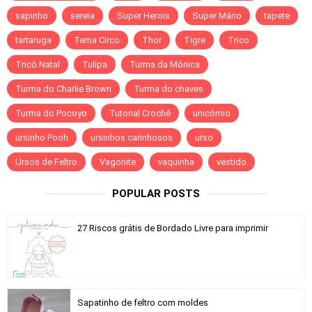
sapinho
sereia
Super Herois
Super Mário
tapete
tartaruga
Tema Circo
Thor
Tigre
Trico
Tricô Natal
Tulipa
Turma da Mônica
Turma do Charlie Brown
Turma do chaves
Turma do Pocoyo
Tutorial Crochê
unicórnio
ursinho Pooh
ursinhos carinhosos
urso
Ursos de Feltro
Vagonite
vaquinha
vestido
POPULAR POSTS
27 Riscos grátis de Bordado Livre para imprimir
Sapatinho de feltro com moldes