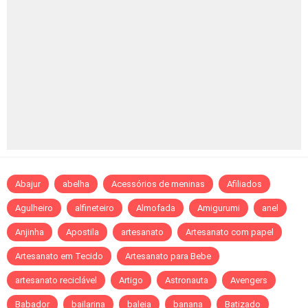
Abajur
abelha
Acessórios de meninas
Afiliados
Agulheiro
alfineteiro
Almofada
Amigurumi
anel
Anjinha
Apostila
artesanato
Artesanato com papel
Artesanato em Tecido
Artesanato para Bebe
artesanato reciclável
Artigo
Astronauta
Avengers
Babador
bailarina
baleia
banana
Batizado