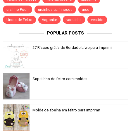
ursinho Pooh
ursinhos carinhosos
urso
Ursos de Feltro
Vagonite
vaquinha
vestido
POPULAR POSTS
27 Riscos grátis de Bordado Livre para imprimir
Sapatinho de feltro com moldes
Molde de abelha em feltro para imprimir