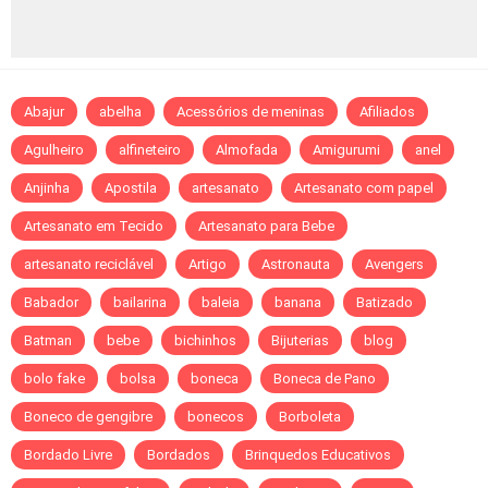
Abajur
abelha
Acessórios de meninas
Afiliados
Agulheiro
alfineteiro
Almofada
Amigurumi
anel
Anjinha
Apostila
artesanato
Artesanato com papel
Artesanato em Tecido
Artesanato para Bebe
artesanato reciclável
Artigo
Astronauta
Avengers
Babador
bailarina
baleia
banana
Batizado
Batman
bebe
bichinhos
Bijuterias
blog
bolo fake
bolsa
boneca
Boneca de Pano
Boneco de gengibre
bonecos
Borboleta
Bordado Livre
Bordados
Brinquedos Educativos