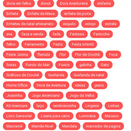
doce em feltro
donut
Dora Aventureira
elefante
Enfeite
Enfeite de Mesa
enfeite de porta
Enfeites de natal artesanato
esquilo
estojo
estrela
eva
faca e venda
fada
Fantasia
Fantoche
feltro
Ferramenta
Festa
Festa infantil
Festa Junina
flamula
Flor
Flor de Crochê
Foca
frutas
Fundo do Mar
Fuxico
galinha
Gato
Gráficos de Crochê
Guirlanda
Guirlanda de natal
Home Office
Hora de Aventura
ideias
jeans
Joaninha
Jogo Americano
Jogo da Velha
Kit manicure
laço
lembrancinha
Lingerie
Linhas
Livro Sensorial
Lixeira para carro
Luminária
Macaco
Macramê
Mamãe Noel
Mandala
marcador de pagina