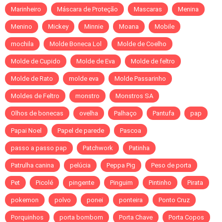
Marinheiro
Máscara de Proteção
Mascaras
Menina
Menino
Mickey
Minnie
Moana
Mobile
mochila
Molde Boneca Lol
Molde de Coelho
Molde de Cupido
Molde de Eva
Molde de feltro
Molde de Rato
molde eva
Molde Passarinho
Moldes de Feltro
monstro
Monstros SA
Olhos de bonecas
ovelha
Palhaço
Pantufa
pap
Papai Noel
Papel de parede
Pascoa
passo a passo pap
Patchwork
Patinha
Patrulha canina
pelúcia
Peppa Pig
Peso de porta
Pet
Picolé
pingente
Pinguim
Pintinho
Pirata
pokemon
polvo
ponei
ponteira
Ponto Cruz
Porquinhos
porta bombom
Porta Chave
Porta Copos