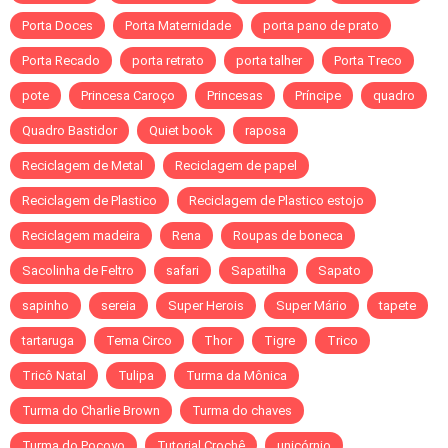
Porta Doces
Porta Maternidade
porta pano de prato
Porta Recado
porta retrato
porta talher
Porta Treco
pote
Princesa Caroço
Princesas
Príncipe
quadro
Quadro Bastidor
Quiet book
raposa
Reciclagem de Metal
Reciclagem de papel
Reciclagem de Plastico
Reciclagem de Plastico estojo
Reciclagem madeira
Rena
Roupas de boneca
Sacolinha de Feltro
safari
Sapatilha
Sapato
sapinho
sereia
Super Herois
Super Mário
tapete
tartaruga
Tema Circo
Thor
Tigre
Trico
Tricô Natal
Tulipa
Turma da Mônica
Turma do Charlie Brown
Turma do chaves
Turma do Pocoyo
Tutorial Crochê
unicórnio