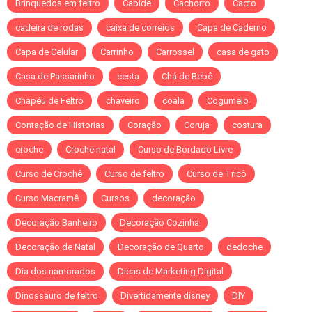
Brinquedos em feltro
Cabide
Cachorro
Cacto
cadeira de rodas
caixa de correios
Capa de Caderno
Capa de Celular
Carrinho
Carrossel
casa de gato
Casa de Passarinho
cesta
Chá de Bebê
Chapéu de Feltro
chaveiro
coala
Cogumelo
Contação de Historias
Coração
Coruja
costura
croche
Crochê natal
Curso de Bordado Livre
Curso de Crochê
Curso de feltro
Curso de Tricô
Curso Macramê
Cursos
decoração
Decoração Banheiro
Decoração Cozinha
Decoração de Natal
Decoração de Quarto
dedoche
Dia dos namorados
Dicas de Marketing Digital
Dinossauro de feltro
Divertidamente disney
DIY