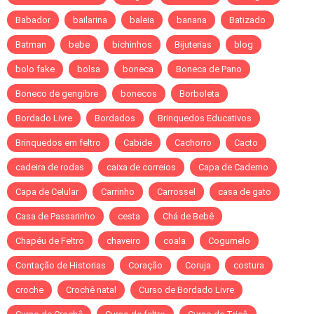
Babador
bailarina
baleia
banana
Batizado
Batman
bebe
bichinhos
Bijuterias
blog
bolo fake
bolsa
boneca
Boneca de Pano
Boneco de gengibre
bonecos
Borboleta
Bordado Livre
Bordados
Brinquedos Educativos
Brinquedos em feltro
Cabide
Cachorro
Cacto
cadeira de rodas
caixa de correios
Capa de Caderno
Capa de Celular
Carrinho
Carrossel
casa de gato
Casa de Passarinho
cesta
Chá de Bebê
Chapéu de Feltro
chaveiro
coala
Cogumelo
Contação de Historias
Coração
Coruja
costura
croche
Crochê natal
Curso de Bordado Livre