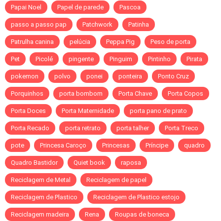
Papai Noel
Papel de parede
Pascoa
passo a passo pap
Patchwork
Patinha
Patrulha canina
pelúcia
Peppa Pig
Peso de porta
Pet
Picolé
pingente
Pinguim
Pintinho
Pirata
pokemon
polvo
ponei
ponteira
Ponto Cruz
Porquinhos
porta bombom
Porta Chave
Porta Copos
Porta Doces
Porta Maternidade
porta pano de prato
Porta Recado
porta retrato
porta talher
Porta Treco
pote
Princesa Caroço
Princesas
Príncipe
quadro
Quadro Bastidor
Quiet book
raposa
Reciclagem de Metal
Reciclagem de papel
Reciclagem de Plastico
Reciclagem de Plastico estojo
Reciclagem madeira
Rena
Roupas de boneca