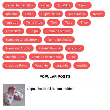
Sacolinha de Feltro
safari
Sapatilha
Sapato
sapinho
sereia
Super Herois
Super Mário
tapete
tartaruga
Tema Circo
Thor
Tigre
Trico
Tricô Natal
Tulipa
Turma da Mônica
Turma do Charlie Brown
Turma do chaves
Turma do Pocoyo
Tutorial Crochê
unicórnio
ursinho Pooh
ursinhos carinhosos
urso
Ursos de Feltro
Vagonite
vaquinha
vestido
POPULAR POSTS
Sapatinho de feltro com moldes