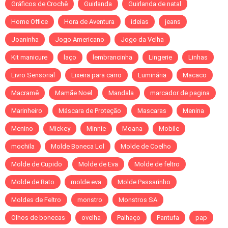
Gráficos de Crochê
Guirlanda
Guirlanda de natal
Home Office
Hora de Aventura
ideias
jeans
Joaninha
Jogo Americano
Jogo da Velha
Kit manicure
laço
lembrancinha
Lingerie
Linhas
Livro Sensorial
Lixeira para carro
Luminária
Macaco
Macramê
Mamãe Noel
Mandala
marcador de pagina
Marinheiro
Máscara de Proteção
Mascaras
Menina
Menino
Mickey
Minnie
Moana
Mobile
mochila
Molde Boneca Lol
Molde de Coelho
Molde de Cupido
Molde de Eva
Molde de feltro
Molde de Rato
molde eva
Molde Passarinho
Moldes de Feltro
monstro
Monstros SA
Olhos de bonecas
ovelha
Palhaço
Pantufa
pap