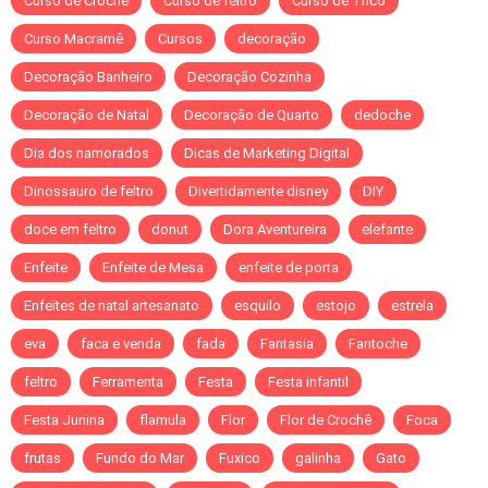
Curso de Crochê
Curso de feltro
Curso de Tricô
Curso Macramê
Cursos
decoração
Decoração Banheiro
Decoração Cozinha
Decoração de Natal
Decoração de Quarto
dedoche
Dia dos namorados
Dicas de Marketing Digital
Dinossauro de feltro
Divertidamente disney
DIY
doce em feltro
donut
Dora Aventureira
elefante
Enfeite
Enfeite de Mesa
enfeite de porta
Enfeites de natal artesanato
esquilo
estojo
estrela
eva
faca e venda
fada
Fantasia
Fantoche
feltro
Ferramenta
Festa
Festa infantil
Festa Junina
flamula
Flor
Flor de Crochê
Foca
frutas
Fundo do Mar
Fuxico
galinha
Gato