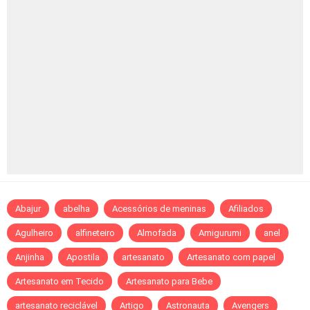
Abajur
abelha
Acessórios de meninas
Afiliados
Agulheiro
alfineteiro
Almofada
Amigurumi
anel
Anjinha
Apostila
artesanato
Artesanato com papel
Artesanato em Tecido
Artesanato para Bebe
artesanato reciclável
Artigo
Astronauta
Avengers