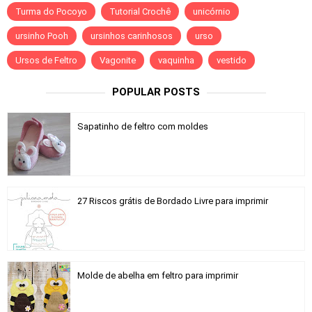
Turma do Pocoyo
Tutorial Crochê
unicórnio
ursinho Pooh
ursinhos carinhosos
urso
Ursos de Feltro
Vagonite
vaquinha
vestido
POPULAR POSTS
Sapatinho de feltro com moldes
27 Riscos grátis de Bordado Livre para imprimir
Molde de abelha em feltro para imprimir