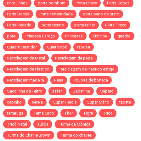
Porquinhos
porta bombom
Porta Chave
Porta Copos
Porta Doces
Porta Maternidade
porta pano de prato
Porta Recado
porta retrato
porta talher
Porta Treco
pote
Princesa Caroço
Princesas
Príncipe
quadro
Quadro Bastidor
Quiet book
raposa
Reciclagem de Metal
Reciclagem de papel
Reciclagem de Plastico
Reciclagem de Plastico estojo
Reciclagem madeira
Rena
Roupas de boneca
Sacolinha de Feltro
safari
Sapatilha
Sapato
sapinho
sereia
Super Herois
Super Mário
tapete
tartaruga
Tema Circo
Thor
Tigre
Trico
Tricô Natal
Tulipa
Turma da Mônica
Turma do Charlie Brown
Turma do chaves