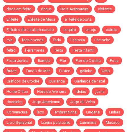
doce em feltro
donut
Dora Aventureira
elefante
Enfeite
Enfeite de Mesa
enfeite de porta
Enfeites de natal artesanato
esquilo
estojo
estrela
eva
faca e venda
fada
Fantasia
Fantoche
feltro
Ferramenta
Festa
Festa infantil
Festa Junina
flamula
Flor
Flor de Crochê
Foca
frutas
Fundo do Mar
Fuxico
galinha
Gato
Gráficos de Crochê
Guirlanda
Guirlanda de natal
Home Office
Hora de Aventura
ideias
jeans
Joaninha
Jogo Americano
Jogo da Velha
Kit manicure
laço
lembrancinha
Lingerie
Linhas
Livro Sensorial
Lixeira para carro
Luminária
Macaco