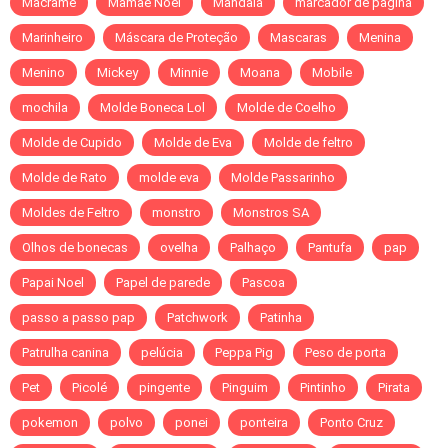
Macramê
Mamãe Noel
Mandala
marcador de pagina
Marinheiro
Máscara de Proteção
Mascaras
Menina
Menino
Mickey
Minnie
Moana
Mobile
mochila
Molde Boneca Lol
Molde de Coelho
Molde de Cupido
Molde de Eva
Molde de feltro
Molde de Rato
molde eva
Molde Passarinho
Moldes de Feltro
monstro
Monstros SA
Olhos de bonecas
ovelha
Palhaço
Pantufa
pap
Papai Noel
Papel de parede
Pascoa
passo a passo pap
Patchwork
Patinha
Patrulha canina
pelúcia
Peppa Pig
Peso de porta
Pet
Picolé
pingente
Pinguim
Pintinho
Pirata
pokemon
polvo
ponei
ponteira
Ponto Cruz