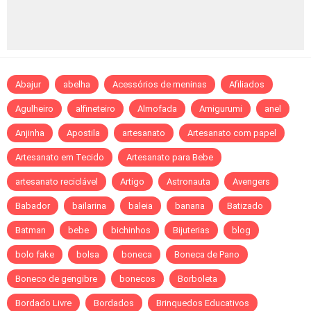
Abajur
abelha
Acessórios de meninas
Afiliados
Agulheiro
alfineteiro
Almofada
Amigurumi
anel
Anjinha
Apostila
artesanato
Artesanato com papel
Artesanato em Tecido
Artesanato para Bebe
artesanato reciclável
Artigo
Astronauta
Avengers
Babador
bailarina
baleia
banana
Batizado
Batman
bebe
bichinhos
Bijuterias
blog
bolo fake
bolsa
boneca
Boneca de Pano
Boneco de gengibre
bonecos
Borboleta
Bordado Livre
Bordados
Brinquedos Educativos