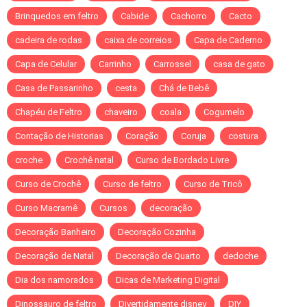
Brinquedos em feltro
Cabide
Cachorro
Cacto
cadeira de rodas
caixa de correios
Capa de Caderno
Capa de Celular
Carrinho
Carrossel
casa de gato
Casa de Passarinho
cesta
Chá de Bebê
Chapéu de Feltro
chaveiro
coala
Cogumelo
Contação de Historias
Coração
Coruja
costura
croche
Crochê natal
Curso de Bordado Livre
Curso de Crochê
Curso de feltro
Curso de Tricô
Curso Macramê
Cursos
decoração
Decoração Banheiro
Decoração Cozinha
Decoração de Natal
Decoração de Quarto
dedoche
Dia dos namorados
Dicas de Marketing Digital
Dinossauro de feltro
Divertidamente disney
DIY