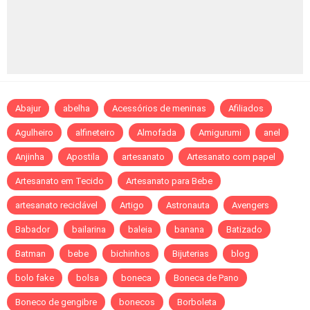
Abajur
abelha
Acessórios de meninas
Afiliados
Agulheiro
alfineteiro
Almofada
Amigurumi
anel
Anjinha
Apostila
artesanato
Artesanato com papel
Artesanato em Tecido
Artesanato para Bebe
artesanato reciclável
Artigo
Astronauta
Avengers
Babador
bailarina
baleia
banana
Batizado
Batman
bebe
bichinhos
Bijuterias
blog
bolo fake
bolsa
boneca
Boneca de Pano
Boneco de gengibre
bonecos
Borboleta