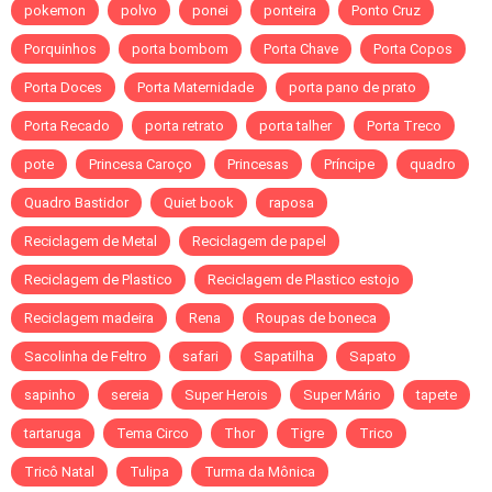
pokemon
polvo
ponei
ponteira
Ponto Cruz
Porquinhos
porta bombom
Porta Chave
Porta Copos
Porta Doces
Porta Maternidade
porta pano de prato
Porta Recado
porta retrato
porta talher
Porta Treco
pote
Princesa Caroço
Princesas
Príncipe
quadro
Quadro Bastidor
Quiet book
raposa
Reciclagem de Metal
Reciclagem de papel
Reciclagem de Plastico
Reciclagem de Plastico estojo
Reciclagem madeira
Rena
Roupas de boneca
Sacolinha de Feltro
safari
Sapatilha
Sapato
sapinho
sereia
Super Herois
Super Mário
tapete
tartaruga
Tema Circo
Thor
Tigre
Trico
Tricô Natal
Tulipa
Turma da Mônica