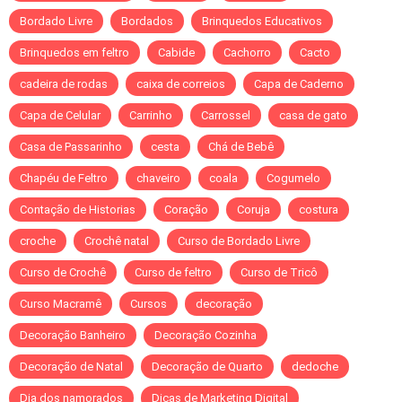
Bordado Livre
Bordados
Brinquedos Educativos
Brinquedos em feltro
Cabide
Cachorro
Cacto
cadeira de rodas
caixa de correios
Capa de Caderno
Capa de Celular
Carrinho
Carrossel
casa de gato
Casa de Passarinho
cesta
Chá de Bebê
Chapéu de Feltro
chaveiro
coala
Cogumelo
Contação de Historias
Coração
Coruja
costura
croche
Crochê natal
Curso de Bordado Livre
Curso de Crochê
Curso de feltro
Curso de Tricô
Curso Macramê
Cursos
decoração
Decoração Banheiro
Decoração Cozinha
Decoração de Natal
Decoração de Quarto
dedoche
Dia dos namorados
Dicas de Marketing Digital