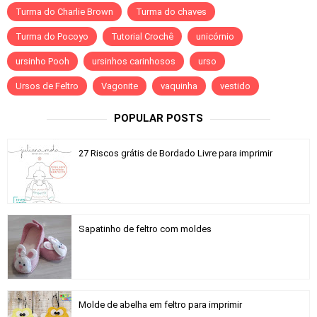
Turma do Charlie Brown
Turma do chaves
Turma do Pocoyo
Tutorial Crochê
unicórnio
ursinho Pooh
ursinhos carinhosos
urso
Ursos de Feltro
Vagonite
vaquinha
vestido
POPULAR POSTS
27 Riscos grátis de Bordado Livre para imprimir
Sapatinho de feltro com moldes
Molde de abelha em feltro para imprimir