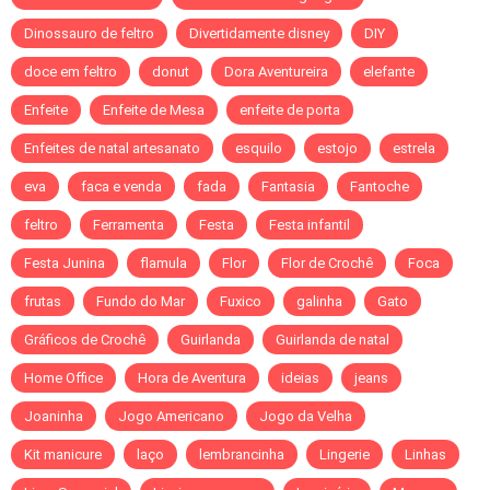
Dinossauro de feltro
Divertidamente disney
DIY
doce em feltro
donut
Dora Aventureira
elefante
Enfeite
Enfeite de Mesa
enfeite de porta
Enfeites de natal artesanato
esquilo
estojo
estrela
eva
faca e venda
fada
Fantasia
Fantoche
feltro
Ferramenta
Festa
Festa infantil
Festa Junina
flamula
Flor
Flor de Crochê
Foca
frutas
Fundo do Mar
Fuxico
galinha
Gato
Gráficos de Crochê
Guirlanda
Guirlanda de natal
Home Office
Hora de Aventura
ideias
jeans
Joaninha
Jogo Americano
Jogo da Velha
Kit manicure
laço
lembrancinha
Lingerie
Linhas