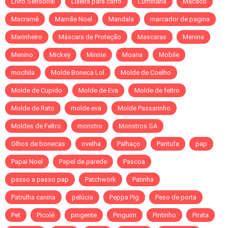
Livro Sensorial
Lixeira para carro
Luminária
Macaco
Macramê
Mamãe Noel
Mandala
marcador de pagina
Marinheiro
Máscara de Proteção
Mascaras
Menina
Menino
Mickey
Minnie
Moana
Mobile
mochila
Molde Boneca Lol
Molde de Coelho
Molde de Cupido
Molde de Eva
Molde de feltro
Molde de Rato
molde eva
Molde Passarinho
Moldes de Feltro
monstro
Monstros SA
Olhos de bonecas
ovelha
Palhaço
Pantufa
pap
Papai Noel
Papel de parede
Pascoa
passo a passo pap
Patchwork
Patinha
Patrulha canina
pelúcia
Peppa Pig
Peso de porta
Pet
Picolé
pingente
Pinguim
Pintinho
Pirata