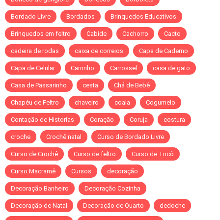
Bordado Livre
Bordados
Brinquedos Educativos
Brinquedos em feltro
Cabide
Cachorro
Cacto
cadeira de rodas
caixa de correios
Capa de Caderno
Capa de Celular
Carrinho
Carrossel
casa de gato
Casa de Passarinho
cesta
Chá de Bebê
Chapéu de Feltro
chaveiro
coala
Cogumelo
Contação de Historias
Coração
Coruja
costura
croche
Crochê natal
Curso de Bordado Livre
Curso de Crochê
Curso de feltro
Curso de Tricô
Curso Macramê
Cursos
decoração
Decoração Banheiro
Decoração Cozinha
Decoração de Natal
Decoração de Quarto
dedoche