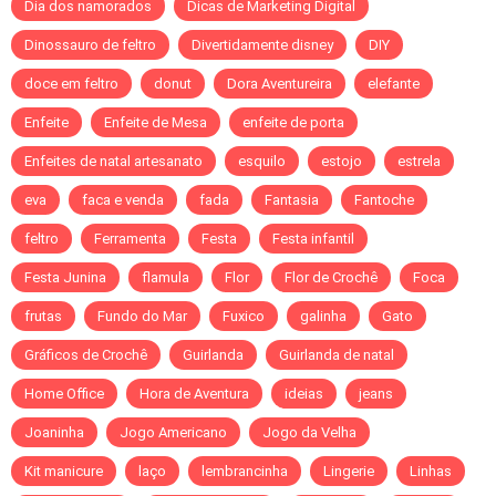
Dia dos namorados
Dicas de Marketing Digital
Dinossauro de feltro
Divertidamente disney
DIY
doce em feltro
donut
Dora Aventureira
elefante
Enfeite
Enfeite de Mesa
enfeite de porta
Enfeites de natal artesanato
esquilo
estojo
estrela
eva
faca e venda
fada
Fantasia
Fantoche
feltro
Ferramenta
Festa
Festa infantil
Festa Junina
flamula
Flor
Flor de Crochê
Foca
frutas
Fundo do Mar
Fuxico
galinha
Gato
Gráficos de Crochê
Guirlanda
Guirlanda de natal
Home Office
Hora de Aventura
ideias
jeans
Joaninha
Jogo Americano
Jogo da Velha
Kit manicure
laço
lembrancinha
Lingerie
Linhas