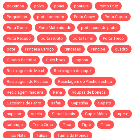
pokemon
polvo
ponei
ponteira
Ponto Cruz
Porquinhos
porta bombom
Porta Chave
Porta Copos
Porta Doces
Porta Maternidade
porta pano de prato
Porta Recado
porta retrato
porta talher
Porta Treco
pote
Princesa Caroço
Princesas
Príncipe
quadro
Quadro Bastidor
Quiet book
raposa
Reciclagem de Metal
Reciclagem de papel
Reciclagem de Plastico
Reciclagem de Plastico estojo
Reciclagem madeira
Rena
Roupas de boneca
Sacolinha de Feltro
safari
Sapatilha
Sapato
sapinho
sereia
Super Herois
Super Mário
tapete
tartaruga
Tema Circo
Thor
Tigre
Trico
Tricô Natal
Tulipa
Turma da Mônica