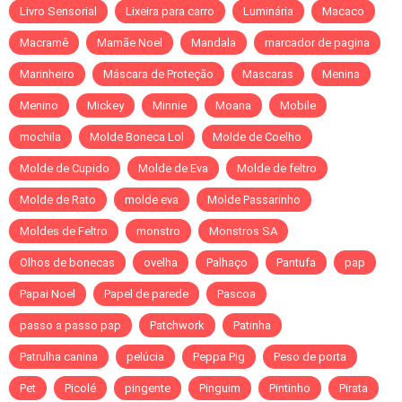
Livro Sensorial
Lixeira para carro
Luminária
Macaco
Macramê
Mamãe Noel
Mandala
marcador de pagina
Marinheiro
Máscara de Proteção
Mascaras
Menina
Menino
Mickey
Minnie
Moana
Mobile
mochila
Molde Boneca Lol
Molde de Coelho
Molde de Cupido
Molde de Eva
Molde de feltro
Molde de Rato
molde eva
Molde Passarinho
Moldes de Feltro
monstro
Monstros SA
Olhos de bonecas
ovelha
Palhaço
Pantufa
pap
Papai Noel
Papel de parede
Pascoa
passo a passo pap
Patchwork
Patinha
Patrulha canina
pelúcia
Peppa Pig
Peso de porta
Pet
Picolé
pingente
Pinguim
Pintinho
Pirata