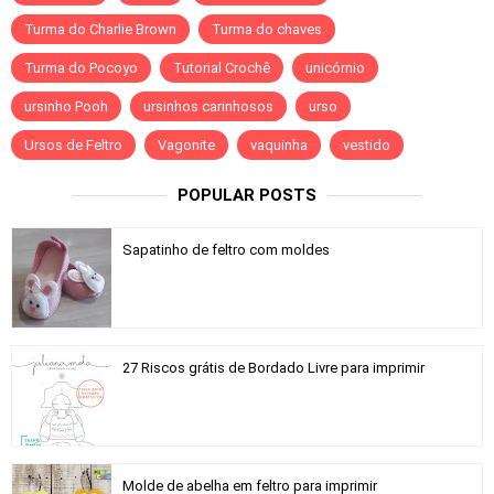
Turma do Charlie Brown
Turma do chaves
Turma do Pocoyo
Tutorial Crochê
unicórnio
ursinho Pooh
ursinhos carinhosos
urso
Ursos de Feltro
Vagonite
vaquinha
vestido
POPULAR POSTS
Sapatinho de feltro com moldes
27 Riscos grátis de Bordado Livre para imprimir
Molde de abelha em feltro para imprimir