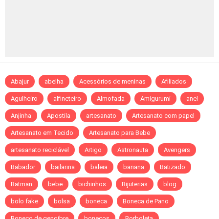
Abajur
abelha
Acessórios de meninas
Afiliados
Agulheiro
alfineteiro
Almofada
Amigurumi
anel
Anjinha
Apostila
artesanato
Artesanato com papel
Artesanato em Tecido
Artesanato para Bebe
artesanato reciclável
Artigo
Astronauta
Avengers
Babador
bailarina
baleia
banana
Batizado
Batman
bebe
bichinhos
Bijuterias
blog
bolo fake
bolsa
boneca
Boneca de Pano
Boneco de gengibre
bonecos
Borboleta