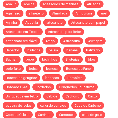
Abajur
abelha
Acessórios de meninas
Afiliados
Agulheiro
alfineteiro
Almofada
Amigurumi
anel
Anjinha
Apostila
artesanato
Artesanato com papel
Artesanato em Tecido
Artesanato para Bebe
artesanato reciclável
Artigo
Astronauta
Avengers
Babador
bailarina
baleia
banana
Batizado
Batman
bebe
bichinhos
Bijuterias
blog
bolo fake
bolsa
boneca
Boneca de Pano
Boneco de gengibre
bonecos
Borboleta
Bordado Livre
Bordados
Brinquedos Educativos
Brinquedos em feltro
Cabide
Cachorro
Cacto
cadeira de rodas
caixa de correios
Capa de Caderno
Capa de Celular
Carrinho
Carrossel
casa de gato