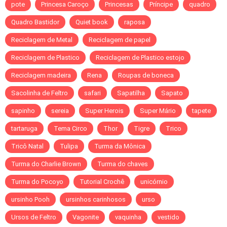
pote
Princesa Caroço
Princesas
Príncipe
quadro
Quadro Bastidor
Quiet book
raposa
Reciclagem de Metal
Reciclagem de papel
Reciclagem de Plastico
Reciclagem de Plastico estojo
Reciclagem madeira
Rena
Roupas de boneca
Sacolinha de Feltro
safari
Sapatilha
Sapato
sapinho
sereia
Super Herois
Super Mário
tapete
tartaruga
Tema Circo
Thor
Tigre
Trico
Tricô Natal
Tulipa
Turma da Mônica
Turma do Charlie Brown
Turma do chaves
Turma do Pocoyo
Tutorial Crochê
unicórnio
ursinho Pooh
ursinhos carinhosos
urso
Ursos de Feltro
Vagonite
vaquinha
vestido