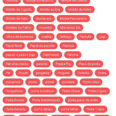
mochila
Molde Boneca Lol
Molde de Coelho
Molde de Cupido
Molde de Eva
Molde de feltro
Molde de Rato
molde eva
Molde Passarinho
Moldes de Feltro
monstro
Monstros SA
Olhos de bonecas
ovelha
Palhaço
Pantufa
pap
Papai Noel
Papel de parede
Pascoa
passo a passo pap
Patchwork
Patinha
Patrulha canina
pelúcia
Peppa Pig
Peso de porta
Pet
Picolé
pingente
Pinguim
Pintinho
Pirata
pokemon
polvo
ponei
ponteira
Ponto Cruz
Porquinhos
porta bombom
Porta Chave
Porta Copos
Porta Doces
Porta Maternidade
porta pano de prato
Porta Recado
porta retrato
porta talher
Porta Treco