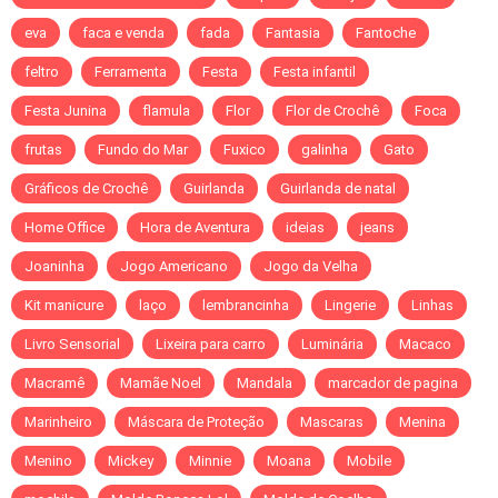
eva
faca e venda
fada
Fantasia
Fantoche
feltro
Ferramenta
Festa
Festa infantil
Festa Junina
flamula
Flor
Flor de Crochê
Foca
frutas
Fundo do Mar
Fuxico
galinha
Gato
Gráficos de Crochê
Guirlanda
Guirlanda de natal
Home Office
Hora de Aventura
ideias
jeans
Joaninha
Jogo Americano
Jogo da Velha
Kit manicure
laço
lembrancinha
Lingerie
Linhas
Livro Sensorial
Lixeira para carro
Luminária
Macaco
Macramê
Mamãe Noel
Mandala
marcador de pagina
Marinheiro
Máscara de Proteção
Mascaras
Menina
Menino
Mickey
Minnie
Moana
Mobile