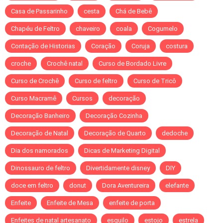
Casa de Passarinho
cesta
Chá de Bebê
Chapéu de Feltro
chaveiro
coala
Cogumelo
Contação de Historias
Coração
Coruja
costura
croche
Crochê natal
Curso de Bordado Livre
Curso de Crochê
Curso de feltro
Curso de Tricô
Curso Macramê
Cursos
decoração
Decoração Banheiro
Decoração Cozinha
Decoração de Natal
Decoração de Quarto
dedoche
Dia dos namorados
Dicas de Marketing Digital
Dinossauro de feltro
Divertidamente disney
DIY
doce em feltro
donut
Dora Aventureira
elefante
Enfeite
Enfeite de Mesa
enfeite de porta
Enfeites de natal artesanato
esquilo
estojo
estrela