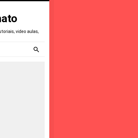
nato
oriais, video aulas,