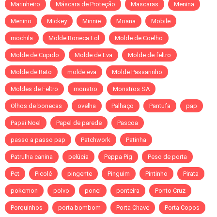
Marinheiro
Máscara de Proteção
Mascaras
Menina
Menino
Mickey
Minnie
Moana
Mobile
mochila
Molde Boneca Lol
Molde de Coelho
Molde de Cupido
Molde de Eva
Molde de feltro
Molde de Rato
molde eva
Molde Passarinho
Moldes de Feltro
monstro
Monstros SA
Olhos de bonecas
ovelha
Palhaço
Pantufa
pap
Papai Noel
Papel de parede
Pascoa
passo a passo pap
Patchwork
Patinha
Patrulha canina
pelúcia
Peppa Pig
Peso de porta
Pet
Picolé
pingente
Pinguim
Pintinho
Pirata
pokemon
polvo
ponei
ponteira
Ponto Cruz
Porquinhos
porta bombom
Porta Chave
Porta Copos