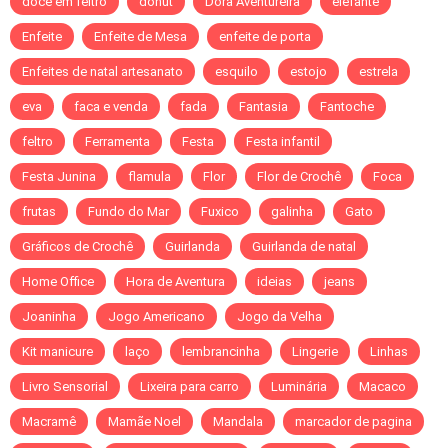
doce em feltro
donut
Dora Aventureira
elefante
Enfeite
Enfeite de Mesa
enfeite de porta
Enfeites de natal artesanato
esquilo
estojo
estrela
eva
faca e venda
fada
Fantasia
Fantoche
feltro
Ferramenta
Festa
Festa infantil
Festa Junina
flamula
Flor
Flor de Crochê
Foca
frutas
Fundo do Mar
Fuxico
galinha
Gato
Gráficos de Crochê
Guirlanda
Guirlanda de natal
Home Office
Hora de Aventura
ideias
jeans
Joaninha
Jogo Americano
Jogo da Velha
Kit manicure
laço
lembrancinha
Lingerie
Linhas
Livro Sensorial
Lixeira para carro
Luminária
Macaco
Macramê
Mamãe Noel
Mandala
marcador de pagina