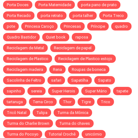
Porta Doces
Porta Maternidade
porta pano de prato
Porta Recado
porta retrato
porta talher
Porta Treco
pote
Princesa Caroço
Princesas
Príncipe
quadro
Quadro Bastidor
Quiet book
raposa
Reciclagem de Metal
Reciclagem de papel
Reciclagem de Plastico
Reciclagem de Plastico estojo
Reciclagem madeira
Rena
Roupas de boneca
Sacolinha de Feltro
safari
Sapatilha
Sapato
sapinho
sereia
Super Herois
Super Mário
tapete
tartaruga
Tema Circo
Thor
Tigre
Trico
Tricô Natal
Tulipa
Turma da Mônica
Turma do Charlie Brown
Turma do chaves
Turma do Pocoyo
Tutorial Crochê
unicórnio