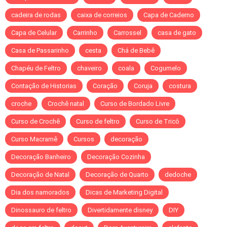
cadeira de rodas
caixa de correios
Capa de Caderno
Capa de Celular
Carrinho
Carrossel
casa de gato
Casa de Passarinho
cesta
Chá de Bebê
Chapéu de Feltro
chaveiro
coala
Cogumelo
Contação de Historias
Coração
Coruja
costura
croche
Crochê natal
Curso de Bordado Livre
Curso de Crochê
Curso de feltro
Curso de Tricô
Curso Macramê
Cursos
decoração
Decoração Banheiro
Decoração Cozinha
Decoração de Natal
Decoração de Quarto
dedoche
Dia dos namorados
Dicas de Marketing Digital
Dinossauro de feltro
Divertidamente disney
DIY