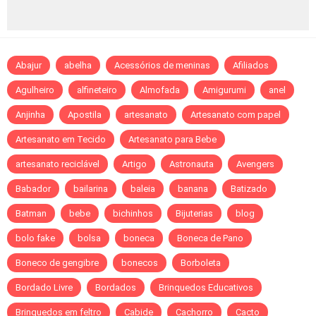
Abajur
abelha
Acessórios de meninas
Afiliados
Agulheiro
alfineteiro
Almofada
Amigurumi
anel
Anjinha
Apostila
artesanato
Artesanato com papel
Artesanato em Tecido
Artesanato para Bebe
artesanato reciclável
Artigo
Astronauta
Avengers
Babador
bailarina
baleia
banana
Batizado
Batman
bebe
bichinhos
Bijuterias
blog
bolo fake
bolsa
boneca
Boneca de Pano
Boneco de gengibre
bonecos
Borboleta
Bordado Livre
Bordados
Brinquedos Educativos
Brinquedos em feltro
Cabide
Cachorro
Cacto