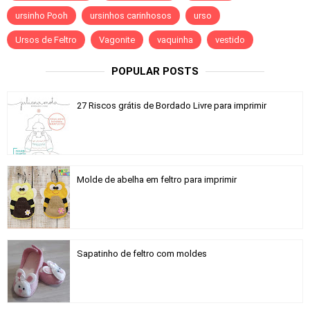
ursinho Pooh
ursinhos carinhosos
urso
Ursos de Feltro
Vagonite
vaquinha
vestido
POPULAR POSTS
27 Riscos grátis de Bordado Livre para imprimir
Molde de abelha em feltro para imprimir
Sapatinho de feltro com moldes