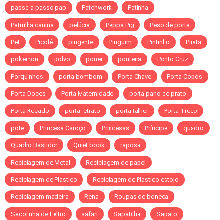
passo a passo pap
Patchwork
Patinha
Patrulha canina
pelúcia
Peppa Pig
Peso de porta
Pet
Picolé
pingente
Pinguim
Pintinho
Pirata
pokemon
polvo
ponei
ponteira
Ponto Cruz
Porquinhos
porta bombom
Porta Chave
Porta Copos
Porta Doces
Porta Maternidade
porta pano de prato
Porta Recado
porta retrato
porta talher
Porta Treco
pote
Princesa Caroço
Princesas
Príncipe
quadro
Quadro Bastidor
Quiet book
raposa
Reciclagem de Metal
Reciclagem de papel
Reciclagem de Plastico
Reciclagem de Plastico estojo
Reciclagem madeira
Rena
Roupas de boneca
Sacolinha de Feltro
safari
Sapatilha
Sapato