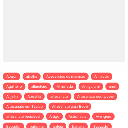
Abajur
abelha
Acessórios de meninas
Afiliados
Agulheiro
alfineteiro
Almofada
Amigurumi
anel
Anjinha
Apostila
artesanato
Artesanato com papel
Artesanato em Tecido
Artesanato para Bebe
artesanato reciclável
Artigo
Astronauta
Avengers
Babador
bailarina
baleia
banana
Batizado