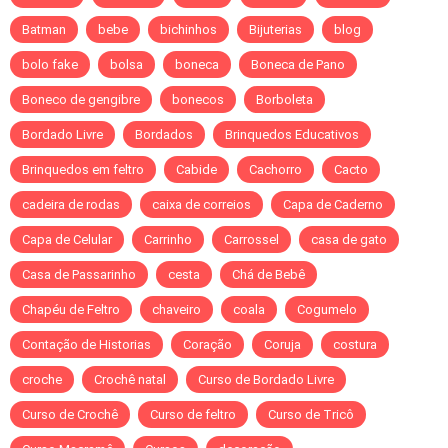
Batman
bebe
bichinhos
Bijuterias
blog
bolo fake
bolsa
boneca
Boneca de Pano
Boneco de gengibre
bonecos
Borboleta
Bordado Livre
Bordados
Brinquedos Educativos
Brinquedos em feltro
Cabide
Cachorro
Cacto
cadeira de rodas
caixa de correios
Capa de Caderno
Capa de Celular
Carrinho
Carrossel
casa de gato
Casa de Passarinho
cesta
Chá de Bebê
Chapéu de Feltro
chaveiro
coala
Cogumelo
Contação de Historias
Coração
Coruja
costura
croche
Crochê natal
Curso de Bordado Livre
Curso de Crochê
Curso de feltro
Curso de Tricô