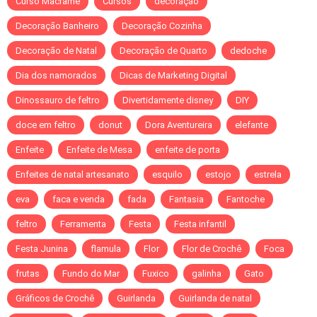
Curso Macramê
Cursos
decoração
Decoração Banheiro
Decoração Cozinha
Decoração de Natal
Decoração de Quarto
dedoche
Dia dos namorados
Dicas de Marketing Digital
Dinossauro de feltro
Divertidamente disney
DIY
doce em feltro
donut
Dora Aventureira
elefante
Enfeite
Enfeite de Mesa
enfeite de porta
Enfeites de natal artesanato
esquilo
estojo
estrela
eva
faca e venda
fada
Fantasia
Fantoche
feltro
Ferramenta
Festa
Festa infantil
Festa Junina
flamula
Flor
Flor de Crochê
Foca
frutas
Fundo do Mar
Fuxico
galinha
Gato
Gráficos de Crochê
Guirlanda
Guirlanda de natal