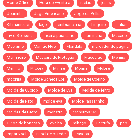
Home Office
Hora de Aventura
ideias
jeans
Joaninha
Jogo Americano
Jogo da Velha
Kit manicure
laço
lembrancinha
Lingerie
Linhas
Livro Sensorial
Lixeira para carro
Luminária
Macaco
Macramê
Mamãe Noel
Mandala
marcador de pagina
Marinheiro
Máscara de Proteção
Mascaras
Menina
Menino
Mickey
Minnie
Moana
Mobile
mochila
Molde Boneca Lol
Molde de Coelho
Molde de Cupido
Molde de Eva
Molde de feltro
Molde de Rato
molde eva
Molde Passarinho
Moldes de Feltro
monstro
Monstros SA
Olhos de bonecas
ovelha
Palhaço
Pantufa
pap
Papai Noel
Papel de parede
Pascoa