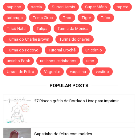
sapinho
sereia
Super Herois
Super Mário
tapete
tartaruga
Tema Circo
Thor
Tigre
Trico
Tricô Natal
Tulipa
Turma da Mônica
Turma do Charlie Brown
Turma do chaves
Turma do Pocoyo
Tutorial Crochê
unicórnio
ursinho Pooh
ursinhos carinhosos
urso
Ursos de Feltro
Vagonite
vaquinha
vestido
POPULAR POSTS
27 Riscos grátis de Bordado Livre para imprimir
Sapatinho de feltro com moldes