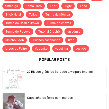
tartaruga
Tema Circo
Thor
Tigre
Trico
Tricô Natal
Tulipa
Turma da Mônica
Turma do Charlie Brown
Turma do chaves
Turma do Pocoyo
Tutorial Crochê
unicórnio
ursinho Pooh
ursinhos carinhosos
urso
Ursos de Feltro
Vagonite
vaquinha
vestido
POPULAR POSTS
27 Riscos grátis de Bordado Livre para imprimir
Sapatinho de feltro com moldes