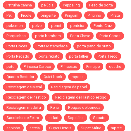
Patrulha canina
pelúcia
Peppa Pig
Peso de porta
Pet
Picolé
pingente
Pinguim
Pintinho
Pirata
pokemon
polvo
ponei
ponteira
Ponto Cruz
Porquinhos
porta bombom
Porta Chave
Porta Copos
Porta Doces
Porta Maternidade
porta pano de prato
Porta Recado
porta retrato
porta talher
Porta Treco
pote
Princesa Caroço
Princesas
Príncipe
quadro
Quadro Bastidor
Quiet book
raposa
Reciclagem de Metal
Reciclagem de papel
Reciclagem de Plastico
Reciclagem de Plastico estojo
Reciclagem madeira
Rena
Roupas de boneca
Sacolinha de Feltro
safari
Sapatilha
Sapato
sapinho
sereia
Super Herois
Super Mário
tapete