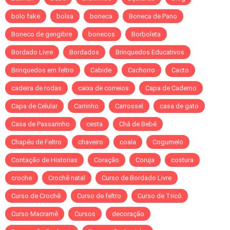
bolo fake
bolsa
boneca
Boneca de Pano
Boneco de gengibre
bonecos
Borboleta
Bordado Livre
Bordados
Brinquedos Educativos
Brinquedos em feltro
Cabide
Cachorro
Cacto
cadeira de rodas
caixa de correios
Capa de Caderno
Capa de Celular
Carrinho
Carrossel
casa de gato
Casa de Passarinho
cesta
Chá de Bebê
Chapéu de Feltro
chaveiro
coala
Cogumelo
Contação de Historias
Coração
Coruja
costura
croche
Crochê natal
Curso de Bordado Livre
Curso de Crochê
Curso de feltro
Curso de Tricô
Curso Macramê
Cursos
decoração