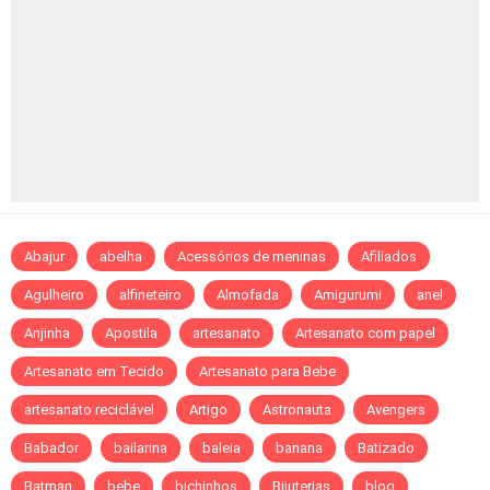
Abajur
abelha
Acessórios de meninas
Afiliados
Agulheiro
alfineteiro
Almofada
Amigurumi
anel
Anjinha
Apostila
artesanato
Artesanato com papel
Artesanato em Tecido
Artesanato para Bebe
artesanato reciclável
Artigo
Astronauta
Avengers
Babador
bailarina
baleia
banana
Batizado
Batman
bebe
bichinhos
Bijuterias
blog