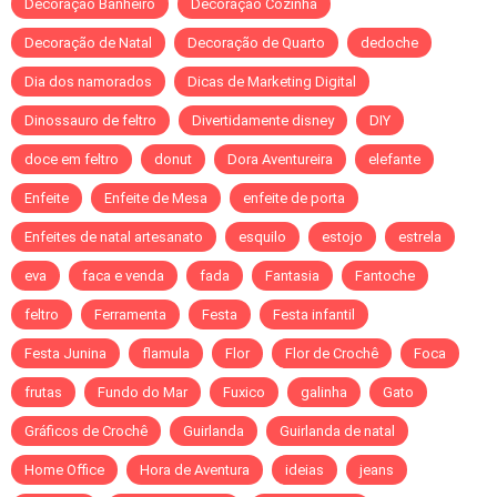
Decoração Banheiro
Decoração Cozinha
Decoração de Natal
Decoração de Quarto
dedoche
Dia dos namorados
Dicas de Marketing Digital
Dinossauro de feltro
Divertidamente disney
DIY
doce em feltro
donut
Dora Aventureira
elefante
Enfeite
Enfeite de Mesa
enfeite de porta
Enfeites de natal artesanato
esquilo
estojo
estrela
eva
faca e venda
fada
Fantasia
Fantoche
feltro
Ferramenta
Festa
Festa infantil
Festa Junina
flamula
Flor
Flor de Crochê
Foca
frutas
Fundo do Mar
Fuxico
galinha
Gato
Gráficos de Crochê
Guirlanda
Guirlanda de natal
Home Office
Hora de Aventura
ideias
jeans