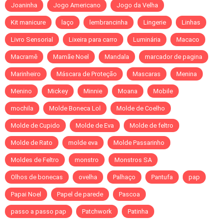
Joaninha
Jogo Americano
Jogo da Velha
Kit manicure
laço
lembrancinha
Lingerie
Linhas
Livro Sensorial
Lixeira para carro
Luminária
Macaco
Macramê
Mamãe Noel
Mandala
marcador de pagina
Marinheiro
Máscara de Proteção
Mascaras
Menina
Menino
Mickey
Minnie
Moana
Mobile
mochila
Molde Boneca Lol
Molde de Coelho
Molde de Cupido
Molde de Eva
Molde de feltro
Molde de Rato
molde eva
Molde Passarinho
Moldes de Feltro
monstro
Monstros SA
Olhos de bonecas
ovelha
Palhaço
Pantufa
pap
Papai Noel
Papel de parede
Pascoa
passo a passo pap
Patchwork
Patinha