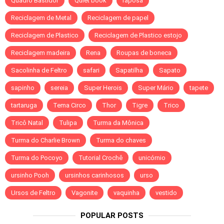
Quadro Bastidor
Quiet book
raposa
Reciclagem de Metal
Reciclagem de papel
Reciclagem de Plastico
Reciclagem de Plastico estojo
Reciclagem madeira
Rena
Roupas de boneca
Sacolinha de Feltro
safari
Sapatilha
Sapato
sapinho
sereia
Super Herois
Super Mário
tapete
tartaruga
Tema Circo
Thor
Tigre
Trico
Tricô Natal
Tulipa
Turma da Mônica
Turma do Charlie Brown
Turma do chaves
Turma do Pocoyo
Tutorial Crochê
unicórnio
ursinho Pooh
ursinhos carinhosos
urso
Ursos de Feltro
Vagonite
vaquinha
vestido
POPULAR POSTS