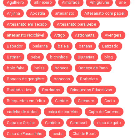
Agulheiro
alfineteiro
Almofada
Amigurumi
anel
Anjinha
Apostila
artesanato
Artesanato com papel
Artesanato em Tecido
Artesanato para Bebe
artesanato reciclável
Artigo
Astronauta
Avengers
Babador
bailarina
baleia
banana
Batizado
Batman
bebe
bichinhos
Bijuterias
blog
bolo fake
bolsa
boneca
Boneca de Pano
Boneco de gengibre
bonecos
Borboleta
Bordado Livre
Bordados
Brinquedos Educativos
Brinquedos em feltro
Cabide
Cachorro
Cacto
cadeira de rodas
caixa de correios
Capa de Caderno
Capa de Celular
Carrinho
Carrossel
casa de gato
Casa de Passarinho
cesta
Chá de Bebê