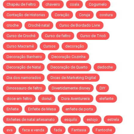
Chapéu de Feltro
chaveiro
coala
Cogumelo
Contação de Historias
Coração
Coruja
costura
croche
Crochê natal
Curso de Bordado Livre
Curso de Crochê
Curso de feltro
Curso de Tricô
Curso Macramê
Cursos
decoração
Decoração Banheiro
Decoração Cozinha
Decoração de Natal
Decoração de Quarto
dedoche
Dia dos namorados
Dicas de Marketing Digital
Dinossauro de feltro
Divertidamente disney
DIY
doce em feltro
donut
Dora Aventureira
elefante
Enfeite
Enfeite de Mesa
enfeite de porta
Enfeites de natal artesanato
esquilo
estojo
estrela
eva
faca e venda
fada
Fantasia
Fantoche