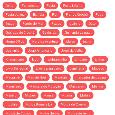
feltro
Ferramenta
Festa
Festa infantil
Festa Junina
flamula
Flor
Flor de Crochê
Foca
frutas
Fundo do Mar
Fuxico
galinha
Gato
Gráficos de Crochê
Guirlanda
Guirlanda de natal
Home Office
Hora de Aventura
ideias
jeans
Joaninha
Jogo Americano
Jogo da Velha
Kit manicure
laço
lembrancinha
Lingerie
Linhas
Livro Sensorial
Lixeira para carro
Luminária
Macaco
Macramê
Mamãe Noel
Mandala
marcador de pagina
Marinheiro
Máscara de Proteção
Mascaras
Menina
Menino
Mickey
Minnie
Moana
Mobile
mochila
Molde Boneca Lol
Molde de Coelho
Molde de Cupido
Molde de Eva
Molde de feltro