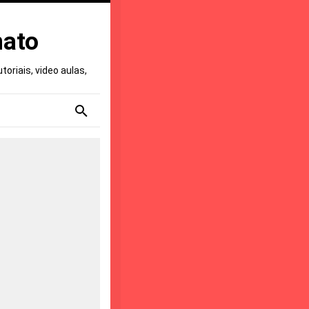
nato
oriais, video aulas,