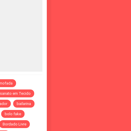
lmofada
esanato em Tecido
ador
bailarina
bolo fake
Bordado Livre