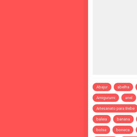
Abajur
abelha
Amigurumi
anel
Artesanato para Bebe
baleia
banana
bolsa
boneca