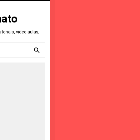
nato
oriais, video aulas,