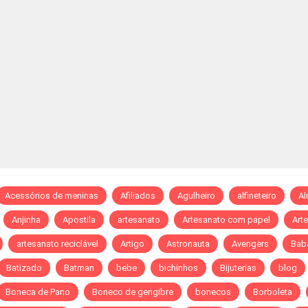
Acessórios de meninas
Afiliados
Agulheiro
alfineteiro
A
Anjinha
Apostila
artesanato
Artesanato com papel
Art
artesanato reciclável
Artigo
Astronauta
Avengers
Bab
Batizado
Batman
bebe
bichinhos
Bijuterias
blog
Boneca de Pano
Boneco de gengibre
bonecos
Borboleta