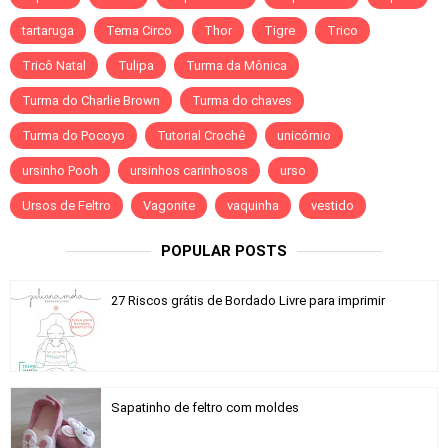
tartaruga
Tema Circo
Thor
Tigre
Trico
Tricô Natal
Tulipa
Turma da Mônica
Turma do Charlie Brown
Turma do chaves
Turma do Pocoyo
Tutorial Crochê
unicórnio
ursinho Pooh
ursinhos carinhosos
urso
Ursos de Feltro
Vagonite
vaquinha
vestido
POPULAR POSTS
27 Riscos grátis de Bordado Livre para imprimir
Sapatinho de feltro com moldes