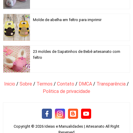
Molde de abelha em feltro para imprimir
23 moldes de Sapatinhos de Bebê artesanato com
feltro
Inicio
/
Sobre
/
Termos
/
Contato
/
DMCA
/
Transparência
/
Politica de privacidade
Copyright ©
2026
Ideias e Manualidades | Artesanato
All Right
Reserved