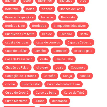
Batman
bebe
bichinhos
Bijuterias
blog
bolo fake
bolsa
boneca
Boneca de Pano
Boneco de gengibre
bonecos
Borboleta
Bordado Livre
Bordados
Brinquedos Educativos
Brinquedos em feltro
Cabide
Cachorro
Cacto
cadeira de rodas
caixa de correios
Capa de Caderno
Capa de Celular
Carrinho
Carrossel
casa de gato
Casa de Passarinho
cesta
Chá de Bebê
Chapéu de Feltro
chaveiro
coala
Cogumelo
Contação de Historias
Coração
Coruja
costura
croche
Crochê natal
Curso de Bordado Livre
Curso de Crochê
Curso de feltro
Curso de Tricô
Curso Macramê
Cursos
decoração