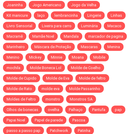
Joaninha
Jogo Americano
Jogo da Velha
Kit manicure
laço
lembrancinha
Lingerie
Linhas
Livro Sensorial
Lixeira para carro
Luminária
Macaco
Macramê
Mamãe Noel
Mandala
marcador de pagina
Marinheiro
Máscara de Proteção
Mascaras
Menina
Menino
Mickey
Minnie
Moana
Mobile
mochila
Molde Boneca Lol
Molde de Coelho
Molde de Cupido
Molde de Eva
Molde de feltro
Molde de Rato
molde eva
Molde Passarinho
Moldes de Feltro
monstro
Monstros SA
Olhos de bonecas
ovelha
Palhaço
Pantufa
pap
Papai Noel
Papel de parede
Pascoa
passo a passo pap
Patchwork
Patinha