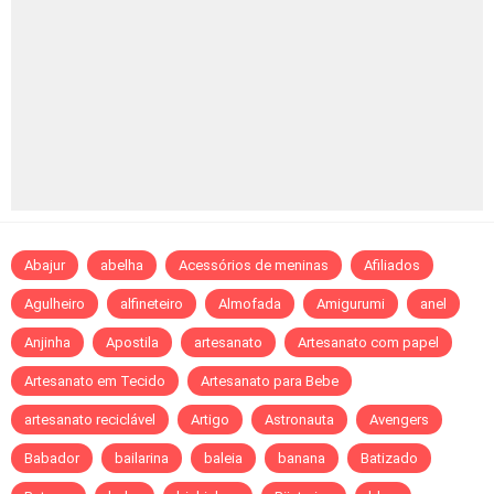
Abajur
abelha
Acessórios de meninas
Afiliados
Agulheiro
alfineteiro
Almofada
Amigurumi
anel
Anjinha
Apostila
artesanato
Artesanato com papel
Artesanato em Tecido
Artesanato para Bebe
artesanato reciclável
Artigo
Astronauta
Avengers
Babador
bailarina
baleia
banana
Batizado