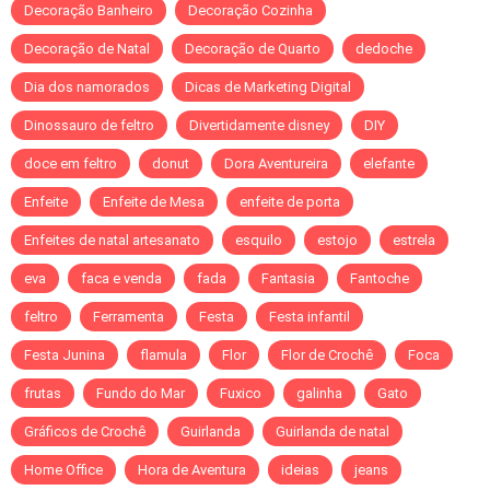
Decoração Banheiro
Decoração Cozinha
Decoração de Natal
Decoração de Quarto
dedoche
Dia dos namorados
Dicas de Marketing Digital
Dinossauro de feltro
Divertidamente disney
DIY
doce em feltro
donut
Dora Aventureira
elefante
Enfeite
Enfeite de Mesa
enfeite de porta
Enfeites de natal artesanato
esquilo
estojo
estrela
eva
faca e venda
fada
Fantasia
Fantoche
feltro
Ferramenta
Festa
Festa infantil
Festa Junina
flamula
Flor
Flor de Crochê
Foca
frutas
Fundo do Mar
Fuxico
galinha
Gato
Gráficos de Crochê
Guirlanda
Guirlanda de natal
Home Office
Hora de Aventura
ideias
jeans