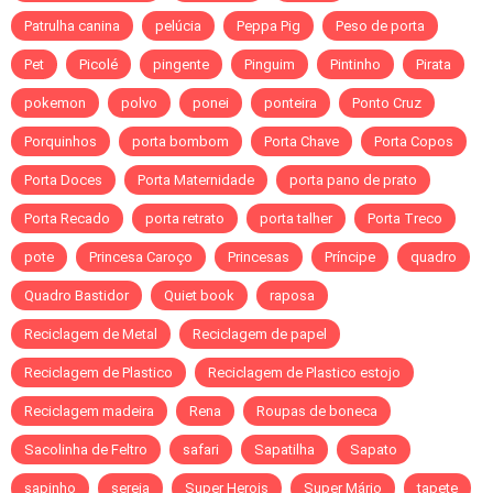
Patrulha canina
pelúcia
Peppa Pig
Peso de porta
Pet
Picolé
pingente
Pinguim
Pintinho
Pirata
pokemon
polvo
ponei
ponteira
Ponto Cruz
Porquinhos
porta bombom
Porta Chave
Porta Copos
Porta Doces
Porta Maternidade
porta pano de prato
Porta Recado
porta retrato
porta talher
Porta Treco
pote
Princesa Caroço
Princesas
Príncipe
quadro
Quadro Bastidor
Quiet book
raposa
Reciclagem de Metal
Reciclagem de papel
Reciclagem de Plastico
Reciclagem de Plastico estojo
Reciclagem madeira
Rena
Roupas de boneca
Sacolinha de Feltro
safari
Sapatilha
Sapato
sapinho
sereia
Super Herois
Super Mário
tapete