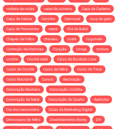
cadeira de rodas
caixa de correios
Capa de Caderno
Capa de Celular
Carrinho
Carrossel
casa de gato
Casa de Passarinho
cesta
Chá de Bebê
Chapéu de Feltro
chaveiro
coala
Cogumelo
Contação de Historias
Coração
Coruja
costura
croche
Crochê natal
Curso de Bordado Livre
Curso de Crochê
Curso de feltro
Curso de Tricô
Curso Macramê
Cursos
decoração
Decoração Banheiro
Decoração Cozinha
Decoração de Natal
Decoração de Quarto
dedoche
Dia dos namorados
Dicas de Marketing Digital
Dinossauro de feltro
Divertidamente disney
DIY