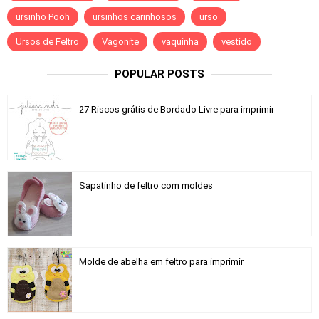
ursinho Pooh
ursinhos carinhosos
urso
Ursos de Feltro
Vagonite
vaquinha
vestido
POPULAR POSTS
27 Riscos grátis de Bordado Livre para imprimir
Sapatinho de feltro com moldes
Molde de abelha em feltro para imprimir