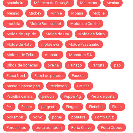
Marinheiro
Máscara de Proteção
Mascaras
Menina
Menino
Mickey
Minnie
Moana
Mobile
mochila
Molde Boneca Lol
Molde de Coelho
Molde de Cupido
Molde de Eva
Molde de feltro
Molde de Rato
molde eva
Molde Passarinho
Moldes de Feltro
monstro
Monstros SA
Olhos de bonecas
ovelha
Palhaço
Pantufa
pap
Papai Noel
Papel de parede
Pascoa
passo a passo pap
Patchwork
Patinha
Patrulha canina
pelúcia
Peppa Pig
Peso de porta
Pet
Picolé
pingente
Pinguim
Pintinho
Pirata
pokemon
polvo
ponei
ponteira
Ponto Cruz
Porquinhos
porta bombom
Porta Chave
Porta Copos