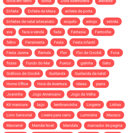
doce em feltro
donut
Dora Aventureira
elefante
Enfeite
Enfeite de Mesa
enfeite de porta
Enfeites de natal artesanato
esquilo
estojo
estrela
eva
faca e venda
fada
Fantasia
Fantoche
feltro
Ferramenta
Festa
Festa infantil
Festa Junina
flamula
Flor
Flor de Crochê
Foca
frutas
Fundo do Mar
Fuxico
galinha
Gato
Gráficos de Crochê
Guirlanda
Guirlanda de natal
Home Office
Hora de Aventura
ideias
jeans
Joaninha
Jogo Americano
Jogo da Velha
Kit manicure
laço
lembrancinha
Lingerie
Linhas
Livro Sensorial
Lixeira para carro
Luminária
Macaco
Macramê
Mamãe Noel
Mandala
marcador de pagina