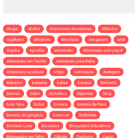
Abajur
abelha
Acessórios de meninas
Afiliados
Agulheiro
alfineteiro
Almofada
Amigurumi
anel
Anjinha
Apostila
artesanato
Artesanato com papel
Artesanato em Tecido
Artesanato para Bebe
artesanato reciclável
Artigo
Astronauta
Avengers
Babador
bailarina
baleia
banana
Batizado
Batman
bebe
bichinhos
Bijuterias
blog
bolo fake
bolsa
boneca
Boneca de Pano
Boneco de gengibre
bonecos
Borboleta
Bordado Livre
Bordados
Brinquedos Educativos
Brinquedos em feltro
Cabide
Cachorro
Cacto