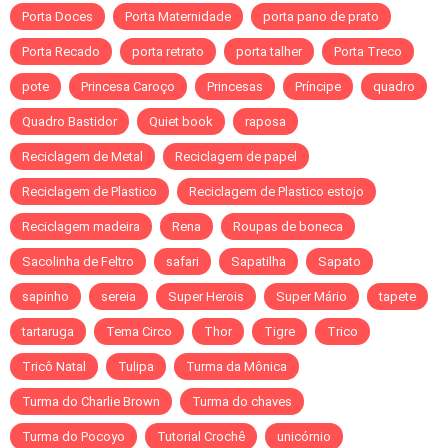
Porta Doces
Porta Maternidade
porta pano de prato
Porta Recado
porta retrato
porta talher
Porta Treco
pote
Princesa Caroço
Princesas
Príncipe
quadro
Quadro Bastidor
Quiet book
raposa
Reciclagem de Metal
Reciclagem de papel
Reciclagem de Plastico
Reciclagem de Plastico estojo
Reciclagem madeira
Rena
Roupas de boneca
Sacolinha de Feltro
safari
Sapatilha
Sapato
sapinho
sereia
Super Herois
Super Mário
tapete
tartaruga
Tema Circo
Thor
Tigre
Trico
Tricô Natal
Tulipa
Turma da Mônica
Turma do Charlie Brown
Turma do chaves
Turma do Pocoyo
Tutorial Crochê
unicórnio