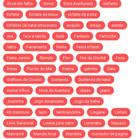
doce em feltro
donut
Dora Aventureira
elefante
Enfeite
Enfeite de Mesa
enfeite de porta
Enfeites de natal artesanato
esquilo
estojo
estrela
eva
faca e venda
fada
Fantasia
Fantoche
feltro
Ferramenta
Festa
Festa infantil
Festa Junina
flamula
Flor
Flor de Crochê
Foca
frutas
Fundo do Mar
Fuxico
galinha
Gato
Gráficos de Crochê
Guirlanda
Guirlanda de natal
Home Office
Hora de Aventura
ideias
jeans
Joaninha
Jogo Americano
Jogo da Velha
Kit manicure
laço
lembrancinha
Lingerie
Linhas
Livro Sensorial
Lixeira para carro
Luminária
Macaco
Macramê
Mamãe Noel
Mandala
marcador de pagina