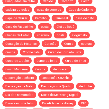
Brinquedos em feltro
Cabide
Cachorro
Cacto
cadeira de rodas
caixa de correios
Capa de Caderno
Capa de Celular
Carrinho
Carrossel
casa de gato
Casa de Passarinho
cesta
Chá de Bebê
Chapéu de Feltro
chaveiro
coala
Cogumelo
Contação de Historias
Coração
Coruja
costura
croche
Crochê natal
Curso de Bordado Livre
Curso de Crochê
Curso de feltro
Curso de Tricô
Curso Macramê
Cursos
decoração
Decoração Banheiro
Decoração Cozinha
Decoração de Natal
Decoração de Quarto
dedoche
Dia dos namorados
Dicas de Marketing Digital
Dinossauro de feltro
Divertidamente disney
DIY