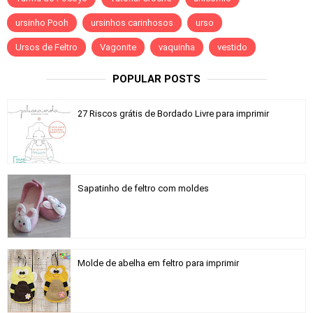
ursinho Pooh
ursinhos carinhosos
urso
Ursos de Feltro
Vagonite
vaquinha
vestido
POPULAR POSTS
27 Riscos grátis de Bordado Livre para imprimir
Sapatinho de feltro com moldes
Molde de abelha em feltro para imprimir