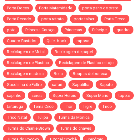
Porta Doces
Porta Maternidade
porta pano de prato
Porta Recado
porta retrato
porta talher
Porta Treco
pote
Princesa Caroço
Princesas
Príncipe
quadro
Quadro Bastidor
Quiet book
raposa
Reciclagem de Metal
Reciclagem de papel
Reciclagem de Plastico
Reciclagem de Plastico estojo
Reciclagem madeira
Rena
Roupas de boneca
Sacolinha de Feltro
safari
Sapatilha
Sapato
sapinho
sereia
Super Herois
Super Mário
tapete
tartaruga
Tema Circo
Thor
Tigre
Trico
Tricô Natal
Tulipa
Turma da Mônica
Turma do Charlie Brown
Turma do chaves
Turma do Pocoyo
Tutorial Crochê
unicórnio