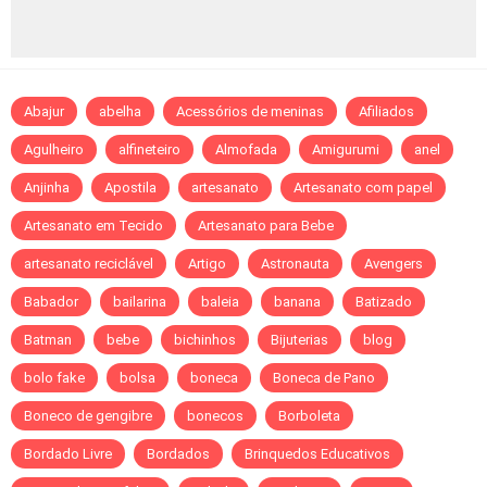
Abajur
abelha
Acessórios de meninas
Afiliados
Agulheiro
alfineteiro
Almofada
Amigurumi
anel
Anjinha
Apostila
artesanato
Artesanato com papel
Artesanato em Tecido
Artesanato para Bebe
artesanato reciclável
Artigo
Astronauta
Avengers
Babador
bailarina
baleia
banana
Batizado
Batman
bebe
bichinhos
Bijuterias
blog
bolo fake
bolsa
boneca
Boneca de Pano
Boneco de gengibre
bonecos
Borboleta
Bordado Livre
Bordados
Brinquedos Educativos