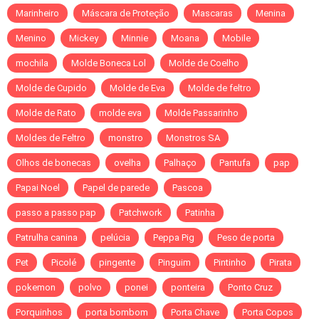
Marinheiro
Máscara de Proteção
Mascaras
Menina
Menino
Mickey
Minnie
Moana
Mobile
mochila
Molde Boneca Lol
Molde de Coelho
Molde de Cupido
Molde de Eva
Molde de feltro
Molde de Rato
molde eva
Molde Passarinho
Moldes de Feltro
monstro
Monstros SA
Olhos de bonecas
ovelha
Palhaço
Pantufa
pap
Papai Noel
Papel de parede
Pascoa
passo a passo pap
Patchwork
Patinha
Patrulha canina
pelúcia
Peppa Pig
Peso de porta
Pet
Picolé
pingente
Pinguim
Pintinho
Pirata
pokemon
polvo
ponei
ponteira
Ponto Cruz
Porquinhos
porta bombom
Porta Chave
Porta Copos