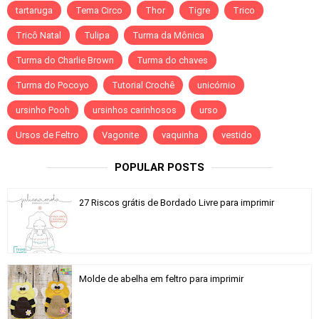
tartaruga
Tema Circo
Thor
Tigre
Trico
Tricô Natal
Tulipa
Turma da Mônica
Turma do Charlie Brown
Turma do chaves
Turma do Pocoyo
Tutorial Crochê
unicórnio
ursinho Pooh
ursinhos carinhosos
urso
Ursos de Feltro
Vagonite
vaquinha
vestido
POPULAR POSTS
27 Riscos grátis de Bordado Livre para imprimir
Molde de abelha em feltro para imprimir