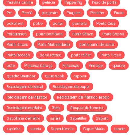
Patrulha canina
pelúcia
Peppa Pig
Peso de porta
Pet
Picolé
pingente
Pinguim
Pintinho
Pirata
pokemon
polvo
ponei
ponteira
Ponto Cruz
Porquinhos
porta bombom
Porta Chave
Porta Copos
Porta Doces
Porta Maternidade
porta pano de prato
Porta Recado
porta retrato
porta talher
Porta Treco
pote
Princesa Caroço
Princesas
Príncipe
quadro
Quadro Bastidor
Quiet book
raposa
Reciclagem de Metal
Reciclagem de papel
Reciclagem de Plastico
Reciclagem de Plastico estojo
Reciclagem madeira
Rena
Roupas de boneca
Sacolinha de Feltro
safari
Sapatilha
Sapato
sapinho
sereia
Super Herois
Super Mário
tapete