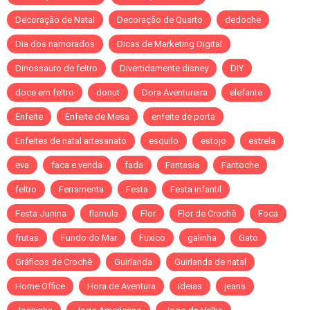
Decoração de Natal
Decoração de Quarto
dedoche
Dia dos namorados
Dicas de Marketing Digital
Dinossauro de feltro
Divertidamente disney
DIY
doce em feltro
donut
Dora Aventureira
elefante
Enfeite
Enfeite de Mesa
enfeite de porta
Enfeites de natal artesanato
esquilo
estojo
estrela
eva
faca e venda
fada
Fantasia
Fantoche
feltro
Ferramenta
Festa
Festa infantil
Festa Junina
flamula
Flor
Flor de Crochê
Foca
frutas
Fundo do Mar
Fuxico
galinha
Gato
Gráficos de Crochê
Guirlanda
Guirlanda de natal
Home Office
Hora de Aventura
ideias
jeans