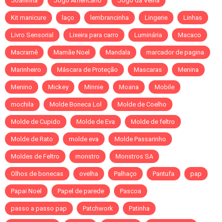
Joaninha
Jogo Americano
Jogo da Velha
Kit manicure
laço
lembrancinha
Lingerie
Linhas
Livro Sensorial
Lixeira para carro
Luminária
Macaco
Macramê
Mamãe Noel
Mandala
marcador de pagina
Marinheiro
Máscara de Proteção
Mascaras
Menina
Menino
Mickey
Minnie
Moana
Mobile
mochila
Molde Boneca Lol
Molde de Coelho
Molde de Cupido
Molde de Eva
Molde de feltro
Molde de Rato
molde eva
Molde Passarinho
Moldes de Feltro
monstro
Monstros SA
Olhos de bonecas
ovelha
Palhaço
Pantufa
pap
Papai Noel
Papel de parede
Pascoa
passo a passo pap
Patchwork
Patinha