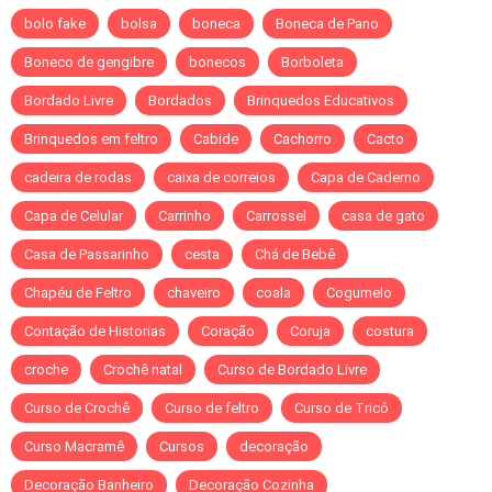
bolo fake
bolsa
boneca
Boneca de Pano
Boneco de gengibre
bonecos
Borboleta
Bordado Livre
Bordados
Brinquedos Educativos
Brinquedos em feltro
Cabide
Cachorro
Cacto
cadeira de rodas
caixa de correios
Capa de Caderno
Capa de Celular
Carrinho
Carrossel
casa de gato
Casa de Passarinho
cesta
Chá de Bebê
Chapéu de Feltro
chaveiro
coala
Cogumelo
Contação de Historias
Coração
Coruja
costura
croche
Crochê natal
Curso de Bordado Livre
Curso de Crochê
Curso de feltro
Curso de Tricô
Curso Macramê
Cursos
decoração
Decoração Banheiro
Decoração Cozinha