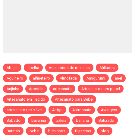
Abajur
abelha
Acessórios de meninas
Afiliados
Agulheiro
alfineteiro
Almofada
Amigurumi
anel
Anjinha
Apostila
artesanato
Artesanato com papel
Artesanato em Tecido
Artesanato para Bebe
artesanato reciclável
Artigo
Astronauta
Avengers
Babador
bailarina
baleia
banana
Batizado
Batman
bebe
bichinhos
Bijuterias
blog