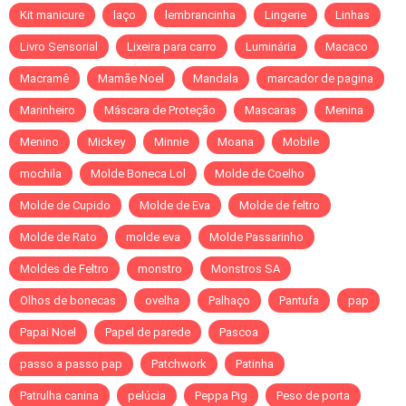
Kit manicure
laço
lembrancinha
Lingerie
Linhas
Livro Sensorial
Lixeira para carro
Luminária
Macaco
Macramê
Mamãe Noel
Mandala
marcador de pagina
Marinheiro
Máscara de Proteção
Mascaras
Menina
Menino
Mickey
Minnie
Moana
Mobile
mochila
Molde Boneca Lol
Molde de Coelho
Molde de Cupido
Molde de Eva
Molde de feltro
Molde de Rato
molde eva
Molde Passarinho
Moldes de Feltro
monstro
Monstros SA
Olhos de bonecas
ovelha
Palhaço
Pantufa
pap
Papai Noel
Papel de parede
Pascoa
passo a passo pap
Patchwork
Patinha
Patrulha canina
pelúcia
Peppa Pig
Peso de porta