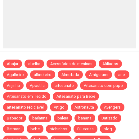
Abajur
abelha
Acessórios de meninas
Afiliados
Agulheiro
alfineteiro
Almofada
Amigurumi
anel
Anjinha
Apostila
artesanato
Artesanato com papel
Artesanato em Tecido
Artesanato para Bebe
artesanato reciclável
Artigo
Astronauta
Avengers
Babador
bailarina
baleia
banana
Batizado
Batman
bebe
bichinhos
Bijuterias
blog