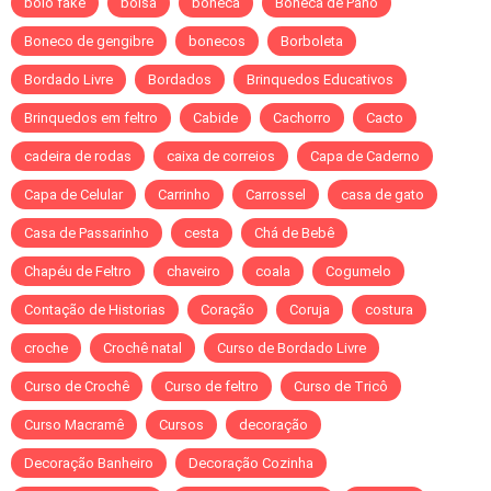
bolo fake
bolsa
boneca
Boneca de Pano
Boneco de gengibre
bonecos
Borboleta
Bordado Livre
Bordados
Brinquedos Educativos
Brinquedos em feltro
Cabide
Cachorro
Cacto
cadeira de rodas
caixa de correios
Capa de Caderno
Capa de Celular
Carrinho
Carrossel
casa de gato
Casa de Passarinho
cesta
Chá de Bebê
Chapéu de Feltro
chaveiro
coala
Cogumelo
Contação de Historias
Coração
Coruja
costura
croche
Crochê natal
Curso de Bordado Livre
Curso de Crochê
Curso de feltro
Curso de Tricô
Curso Macramê
Cursos
decoração
Decoração Banheiro
Decoração Cozinha