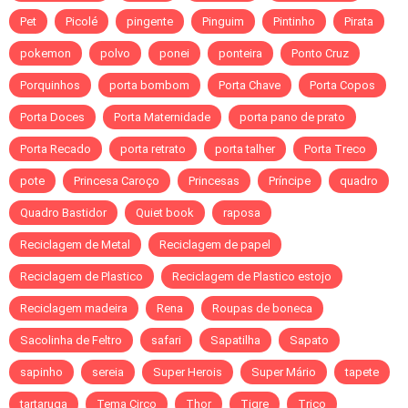
Pet
Picolé
pingente
Pinguim
Pintinho
Pirata
pokemon
polvo
ponei
ponteira
Ponto Cruz
Porquinhos
porta bombom
Porta Chave
Porta Copos
Porta Doces
Porta Maternidade
porta pano de prato
Porta Recado
porta retrato
porta talher
Porta Treco
pote
Princesa Caroço
Princesas
Príncipe
quadro
Quadro Bastidor
Quiet book
raposa
Reciclagem de Metal
Reciclagem de papel
Reciclagem de Plastico
Reciclagem de Plastico estojo
Reciclagem madeira
Rena
Roupas de boneca
Sacolinha de Feltro
safari
Sapatilha
Sapato
sapinho
sereia
Super Herois
Super Mário
tapete
tartaruga
Tema Circo
Thor
Tigre
Trico