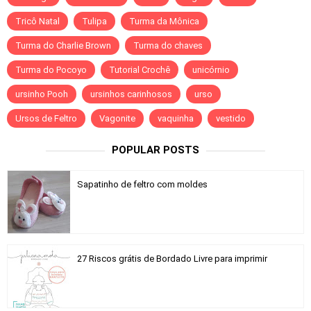
Tricô Natal
Tulipa
Turma da Mônica
Turma do Charlie Brown
Turma do chaves
Turma do Pocoyo
Tutorial Crochê
unicórnio
ursinho Pooh
ursinhos carinhosos
urso
Ursos de Feltro
Vagonite
vaquinha
vestido
POPULAR POSTS
Sapatinho de feltro com moldes
27 Riscos grátis de Bordado Livre para imprimir