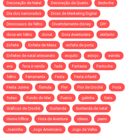
Decoração de Natal
Decoração de Quarto
dedoche
Dia dos namorados
Dicas de Marketing Digital
Dinossauro de feltro
Divertidamente disney
DIY
doce em feltro
donut
Dora Aventureira
elefante
Enfeite
Enfeite de Mesa
enfeite de porta
Enfeites de natal artesanato
esquilo
estojo
estrela
eva
faca e venda
fada
Fantasia
Fantoche
feltro
Ferramenta
Festa
Festa infantil
Festa Junina
flamula
Flor
Flor de Crochê
Foca
frutas
Fundo do Mar
Fuxico
galinha
Gato
Gráficos de Crochê
Guirlanda
Guirlanda de natal
Home Office
Hora de Aventura
ideias
jeans
Joaninha
Jogo Americano
Jogo da Velha