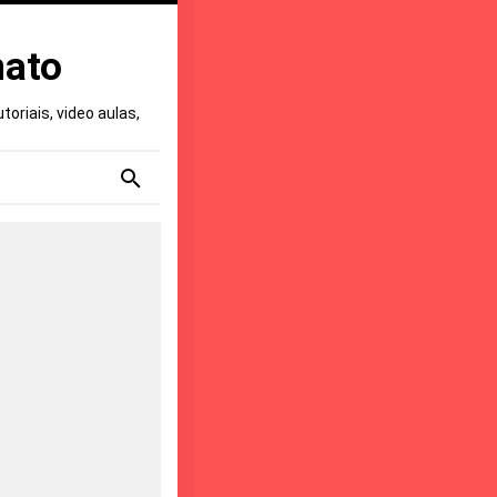
nato
oriais, video aulas,