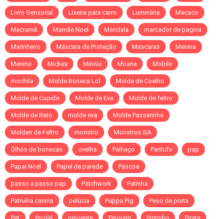
Livro Sensorial
Lixeira para carro
Luminária
Macaco
Macramê
Mamãe Noel
Mandala
marcador de pagina
Marinheiro
Máscara de Proteção
Mascaras
Menina
Menino
Mickey
Minnie
Moana
Mobile
mochila
Molde Boneca Lol
Molde de Coelho
Molde de Cupido
Molde de Eva
Molde de feltro
Molde de Rato
molde eva
Molde Passarinho
Moldes de Feltro
monstro
Monstros SA
Olhos de bonecas
ovelha
Palhaço
Pantufa
pap
Papai Noel
Papel de parede
Pascoa
passo a passo pap
Patchwork
Patinha
Patrulha canina
pelúcia
Peppa Pig
Peso de porta
Pet
Picolé
pingente
Pinguim
Pintinho
Pirata