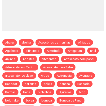
Abajur
abelha
Acessórios de meninas
Afiliados
Agulheiro
alfineteiro
Almofada
Amigurumi
anel
Anjinha
Apostila
artesanato
Artesanato com papel
Artesanato em Tecido
Artesanato para Bebe
artesanato reciclável
Artigo
Astronauta
Avengers
Babador
bailarina
baleia
banana
Batizado
Batman
bebe
bichinhos
Bijuterias
blog
bolo fake
bolsa
boneca
Boneca de Pano