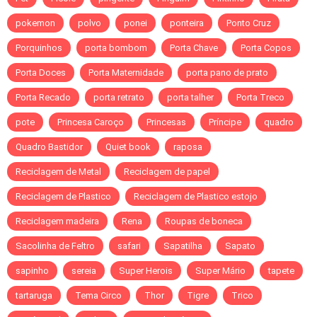
pokemon
polvo
ponei
ponteira
Ponto Cruz
Porquinhos
porta bombom
Porta Chave
Porta Copos
Porta Doces
Porta Maternidade
porta pano de prato
Porta Recado
porta retrato
porta talher
Porta Treco
pote
Princesa Caroço
Princesas
Príncipe
quadro
Quadro Bastidor
Quiet book
raposa
Reciclagem de Metal
Reciclagem de papel
Reciclagem de Plastico
Reciclagem de Plastico estojo
Reciclagem madeira
Rena
Roupas de boneca
Sacolinha de Feltro
safari
Sapatilha
Sapato
sapinho
sereia
Super Herois
Super Mário
tapete
tartaruga
Tema Circo
Thor
Tigre
Trico