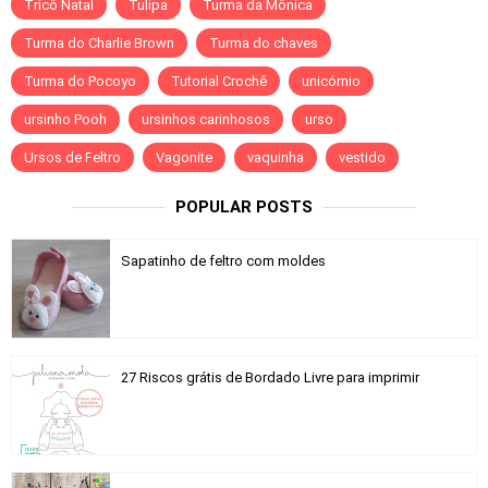
Tricô Natal
Tulipa
Turma da Mônica
Turma do Charlie Brown
Turma do chaves
Turma do Pocoyo
Tutorial Crochê
unicórnio
ursinho Pooh
ursinhos carinhosos
urso
Ursos de Feltro
Vagonite
vaquinha
vestido
POPULAR POSTS
Sapatinho de feltro com moldes
27 Riscos grátis de Bordado Livre para imprimir