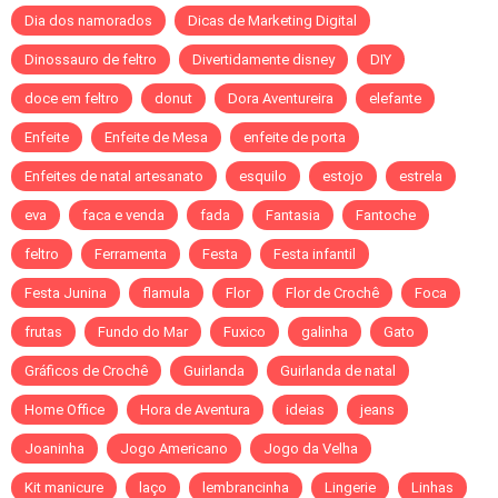
Dia dos namorados
Dicas de Marketing Digital
Dinossauro de feltro
Divertidamente disney
DIY
doce em feltro
donut
Dora Aventureira
elefante
Enfeite
Enfeite de Mesa
enfeite de porta
Enfeites de natal artesanato
esquilo
estojo
estrela
eva
faca e venda
fada
Fantasia
Fantoche
feltro
Ferramenta
Festa
Festa infantil
Festa Junina
flamula
Flor
Flor de Crochê
Foca
frutas
Fundo do Mar
Fuxico
galinha
Gato
Gráficos de Crochê
Guirlanda
Guirlanda de natal
Home Office
Hora de Aventura
ideias
jeans
Joaninha
Jogo Americano
Jogo da Velha
Kit manicure
laço
lembrancinha
Lingerie
Linhas