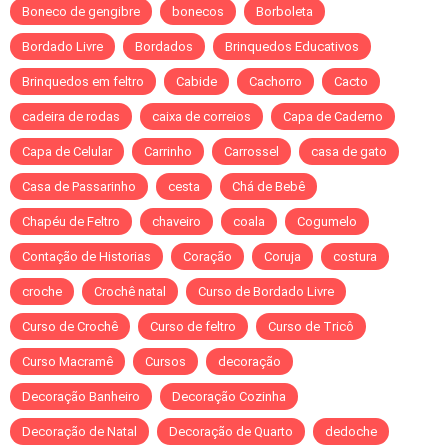
Boneco de gengibre
bonecos
Borboleta
Bordado Livre
Bordados
Brinquedos Educativos
Brinquedos em feltro
Cabide
Cachorro
Cacto
cadeira de rodas
caixa de correios
Capa de Caderno
Capa de Celular
Carrinho
Carrossel
casa de gato
Casa de Passarinho
cesta
Chá de Bebê
Chapéu de Feltro
chaveiro
coala
Cogumelo
Contação de Historias
Coração
Coruja
costura
croche
Crochê natal
Curso de Bordado Livre
Curso de Crochê
Curso de feltro
Curso de Tricô
Curso Macramê
Cursos
decoração
Decoração Banheiro
Decoração Cozinha
Decoração de Natal
Decoração de Quarto
dedoche