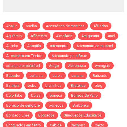
Abajur
abelha
Acessórios de meninas
Afiliados
Agulheiro
alfineteiro
Almofada
Amigurumi
anel
Anjinha
Apostila
artesanato
Artesanato com papel
Artesanato em Tecido
Artesanato para Bebe
artesanato reciclável
Artigo
Astronauta
Avengers
Babador
bailarina
baleia
banana
Batizado
Batman
bebe
bichinhos
Bijuterias
blog
bolo fake
bolsa
boneca
Boneca de Pano
Boneco de gengibre
bonecos
Borboleta
Bordado Livre
Bordados
Brinquedos Educativos
Brinquedos em feltro
Cabide
Cachorro
Cacto