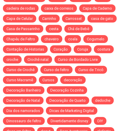
cadeira de rodas
caixa de correios
Capa de Caderno
Capa de Celular
Carrinho
Carrossel
casa de gato
Casa de Passarinho
cesta
Chá de Bebê
Chapéu de Feltro
chaveiro
coala
Cogumelo
Contação de Historias
Coração
Coruja
costura
croche
Crochê natal
Curso de Bordado Livre
Curso de Crochê
Curso de feltro
Curso de Tricô
Curso Macramê
Cursos
decoração
Decoração Banheiro
Decoração Cozinha
Decoração de Natal
Decoração de Quarto
dedoche
Dia dos namorados
Dicas de Marketing Digital
Dinossauro de feltro
Divertidamente disney
DIY