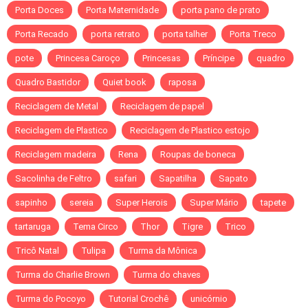
Porta Doces
Porta Maternidade
porta pano de prato
Porta Recado
porta retrato
porta talher
Porta Treco
pote
Princesa Caroço
Princesas
Príncipe
quadro
Quadro Bastidor
Quiet book
raposa
Reciclagem de Metal
Reciclagem de papel
Reciclagem de Plastico
Reciclagem de Plastico estojo
Reciclagem madeira
Rena
Roupas de boneca
Sacolinha de Feltro
safari
Sapatilha
Sapato
sapinho
sereia
Super Herois
Super Mário
tapete
tartaruga
Tema Circo
Thor
Tigre
Trico
Tricô Natal
Tulipa
Turma da Mônica
Turma do Charlie Brown
Turma do chaves
Turma do Pocoyo
Tutorial Crochê
unicórnio