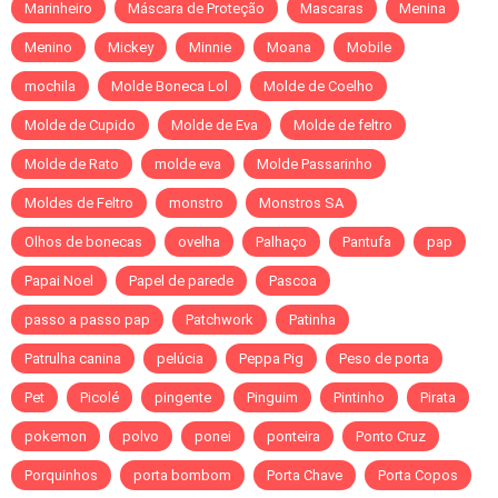
Marinheiro
Máscara de Proteção
Mascaras
Menina
Menino
Mickey
Minnie
Moana
Mobile
mochila
Molde Boneca Lol
Molde de Coelho
Molde de Cupido
Molde de Eva
Molde de feltro
Molde de Rato
molde eva
Molde Passarinho
Moldes de Feltro
monstro
Monstros SA
Olhos de bonecas
ovelha
Palhaço
Pantufa
pap
Papai Noel
Papel de parede
Pascoa
passo a passo pap
Patchwork
Patinha
Patrulha canina
pelúcia
Peppa Pig
Peso de porta
Pet
Picolé
pingente
Pinguim
Pintinho
Pirata
pokemon
polvo
ponei
ponteira
Ponto Cruz
Porquinhos
porta bombom
Porta Chave
Porta Copos