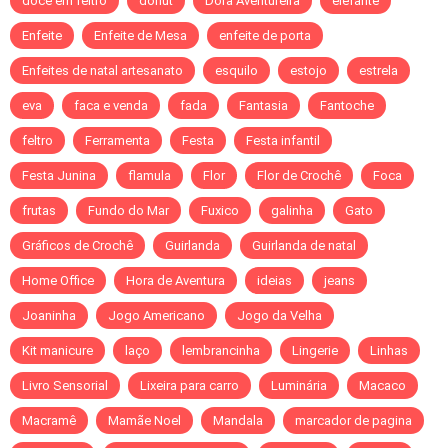
doce em feltro
donut
Dora Aventureira
elefante
Enfeite
Enfeite de Mesa
enfeite de porta
Enfeites de natal artesanato
esquilo
estojo
estrela
eva
faca e venda
fada
Fantasia
Fantoche
feltro
Ferramenta
Festa
Festa infantil
Festa Junina
flamula
Flor
Flor de Crochê
Foca
frutas
Fundo do Mar
Fuxico
galinha
Gato
Gráficos de Crochê
Guirlanda
Guirlanda de natal
Home Office
Hora de Aventura
ideias
jeans
Joaninha
Jogo Americano
Jogo da Velha
Kit manicure
laço
lembrancinha
Lingerie
Linhas
Livro Sensorial
Lixeira para carro
Luminária
Macaco
Macramê
Mamãe Noel
Mandala
marcador de pagina